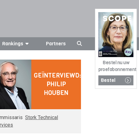
Rankings
Partners
Bestel nu uw
proefabonnement
GEÏNTERVIEWD:
Bestel
PHILIP
HOUBEN
mmissaris
Stork Technical
rvices