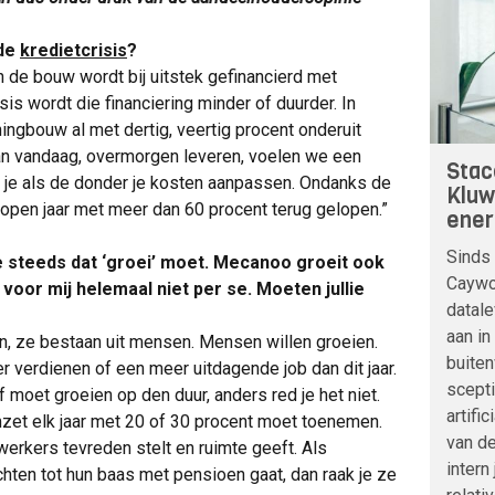
 de
kredietcrisis
?
 de bouw wordt bij uitstek gefinancierd met
s wordt die financiering minder of duurder. In
ingbouw al met dertig, veertig procent onderuit
n vandaag, overmorgen leveren, voelen we een
Stac
et je als de donder je kosten aanpassen. Ondanks de
Kluw
open jaar met meer dan 60 procent terug gelopen.”
ener
Sinds 
je steeds dat ‘groei’ moet. Mecanoo groeit ook
Caywoo
voor mij helemaal niet per se. Moeten jullie
datale
aan in
n, ze bestaan uit mensen. Mensen willen groeien.
buite
r verdienen of een meer uitdagende job dan dit jaar.
scepti
jf moet groeien op den duur, anders red je het niet.
artifi
mzet elk jaar met 20 of 30 procent moet toenemen.
van de
erkers tevreden stelt en ruimte geeft. Als
intern
ten tot hun baas met pensioen gaat, dan raak je ze