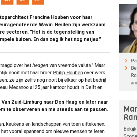
 toparchitect Francine Houben voor haar
 beursgenoteerde Wavin. Beiden zijn werkzaam
re sectoren. “Het is de tegenstelling van
ele buizen. En dan zeg ik het nog netjes.”
Pa
vraagd over het
hedgen
van vreemde valuta.” Maar
Be
lijk nooit met haar broer
Philip Houben
over werk.
Ro
: ze zijn zelfs nog nooit bij elkaar op het bedrijf
an
reau Mecanoo al 25 jaar kantoor houdt in Delft en
d. Van Zuid-Limburg naar Den Haag en later naar
Man
 om te observeren en me steeds aan te passen.
Ran
zen, keukens en landschappen van toen uittekenen;
Bekijk
nd het vooral spannend om nieuwe mensen te leren
Scope 