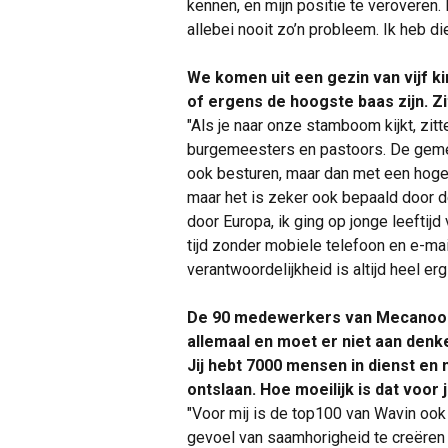
kennen, en mijn positie te verovere
allebei nooit zo’n probleem. Ik heb di
We komen uit een gezin van vijf k
of ergens de hoogste baas zijn. Zi
"Als je naar onze stamboom kijkt, zit
burgemeesters en pastoors. De gemene
ook besturen, maar dan met een hoger 
maar het is zeker ook bepaald door de 
door Europa, ik ging op jonge leeftijd
tijd zonder mobiele telefoon en e-mai
verantwoordelijkheid is altijd heel er
De 90 medewerkers van Mecanoo zij
allemaal en moet er niet aan den
Jij hebt 7000 mensen in dienst e
ontslaan. Hoe moeilijk is dat voor 
"Voor mij is de top100 van Wavin ook 
gevoel van saamhorigheid te creëren