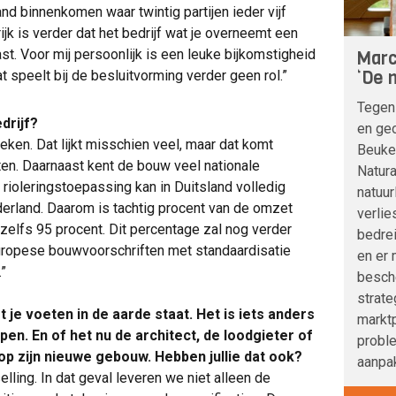
land binnenkomen waar twintig partijen ieder vijf
jk is verder dat het bedrijf wat je overneemt een
past. Voor mij persoonlijk is een leuke bijkomstigheid
Marc
‘De n
t speelt bij de besluitvorming verder geen rol.”
Tegen
drijf?
en geo
ieken. Dat lijkt misschien veel, maar dat komt
Beuke
ten. Daarnaast kent de bouw veel nationale
Natura
 rioleringstoepassing kan in Duitsland volledig
natuur
erland. Daarom is tachtig procent van de omzet
verlie
 zelfs 95 procent. Dit percentage zal nog verder
bedre
uropese bouwvoorschriften met standaardisatie
en er 
”
besche
strat
 je voeten in de aarde staat. Het is iets anders
marktp
en. En of het nu de architect, de loodgieter of
probl
 op zijn nieuwe gebouw. Hebben jullie dat ook?
aanpak
ling. In dat geval leveren we niet alleen de