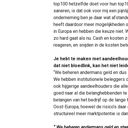
top100 hetzelfde doet voor hun top10
saneren, is dat ook voor mij een pijn
onderneming ben je daar wat afstande
heeft daardoor meer mogelijkheden om 
in Europa en hebben die keuze niet.
zo hard gaat als nu. Cash en kosten 
reageren, en snijden in de kosten b
Je hebt te maken met aandeelhouder
dat niet bloedlink, kan het niet le
“We beheren andermans geld en dus 
We hebben institutionele beleggers die
ook hijgerige aandeelhouders die alle
goed naar al die belanghebbenden te 
belangen van het bedrijf op de lange t
Oost-Europa, hoewel de risico's daar 
structureel meer marktpotentie is da
“ We beheren andermans geld en staa