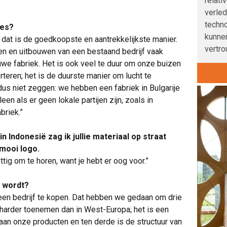
relati
verle
techno
ies?
kunnen
, dat is de goedkoopste en aantrekkelijkste manier.
vertro
pen en uitbouwen van een bestaand bedrijf vaak
uwe fabriek. Het is ook veel te duur om onze buizen
teren; het is de duurste manier om lucht te
 dus niet zeggen: we hebben een fabriek in Bulgarije
leen als er geen lokale partijen zijn, zoals in
briek.”
n Indonesië zag ik jullie materiaal op straat
mooi logo.
ettig om te horen, want je hebt er oog voor.”
f wordt?
 een bedrijf te kopen. Dat hebben we gedaan om drie
r harder toenemen dan in West-Europa; het is een
aan onze producten en ten derde is de structuur van