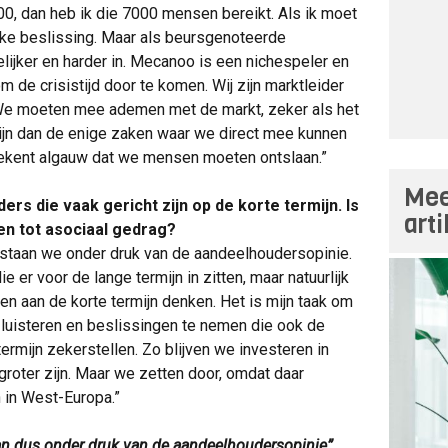
0, dan heb ik die 7000 mensen bereikt. Als ik moet
lijke beslissing. Maar als beursgenoteerde
lijker en harder in. Mecanoo is een nichespeler en
de crisistijd door te komen. Wij zijn marktleider
 We moeten mee ademen met de markt, zeker als het
zijn dan de enige zaken waar we direct mee kunnen
etekent algauw dat we mensen moeten ontslaan.”
Mee
s die vaak gericht zijn op de korte termijn. Is
art
iden tot asociaal gedrag?
staan we onder druk van de aandeelhoudersopinie.
 er voor de lange termijn in zitten, maar natuurlijk
en aan de korte termijn denken. Het is mijn taak om
luisteren en beslissingen te nemen die ook de
ermijn zekerstellen. Zo blijven we investeren in
groter zijn. Maar we zetten door, omdat daar
n in West-Europa.”
n dus onder druk van de aandeelhoudersopinie”