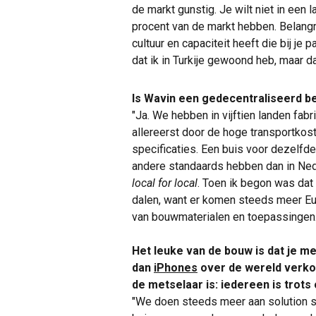
de markt gunstig. Je wilt niet in een 
procent van de markt hebben. Belangri
cultuur en capaciteit heeft die bij je 
dat ik in Turkije gewoond heb, maar da
Is Wavin een gedecentraliseerd be
"Ja. We hebben in vijftien landen fabr
allereerst door de hoge transportkos
specificaties. Een buis voor dezelfde
andere standaards hebben dan in Ned
local for local
. Toen ik begon was dat
dalen, want er komen steeds meer E
van bouwmaterialen en toepassingen.
Het leuke van de bouw is dat je met
dan
iPhones
over de wereld verkop
de metselaar is: iedereen is trots
"We doen steeds meer aan solution sel