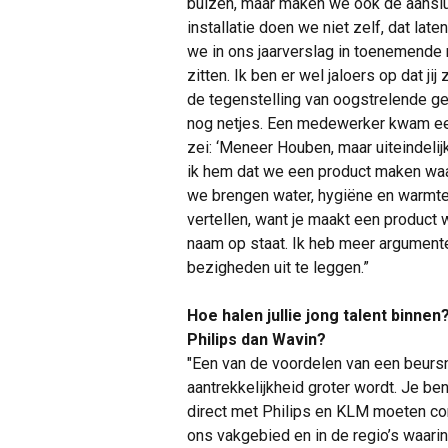
buizen, maar maken we ook de aanslui
installatie doen we niet zelf, dat lat
we in ons jaarverslag in toenemende
zitten. Ik ben er wel jaloers op dat j
de tegenstelling van oogstrelende g
nog netjes. Een medewerker kwam een
zei: ‘Meneer Houben, maar uiteindeli
ik hem dat we een product maken wa
we brengen water, hygiëne en warmte in
vertellen, want je maakt een product 
naam op staat. Ik heb meer argument
bezigheden uit te leggen.”
Hoe halen jullie jong talent binn
Philips dan Wavin?
"Een van de voordelen van een beurs
aantrekkelijkheid groter wordt. Je be
direct met Philips en KLM moeten con
ons vakgebied en in de regio’s waa