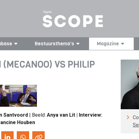
abase
Bestuursthema's
Magazine
(MECANOO) VS PHILIP
n Santvoord
| Beeld:
Anya van Lit | Interview:
Co
rancine Houben
Se