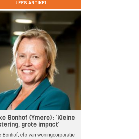
LEES ARTIKEL
ke Bonhof (Ymere): ‘Kleine
stering, grote impact’
 Bonhof, cfo van woningcorporatie