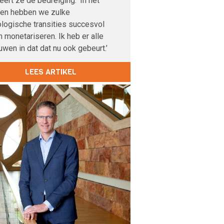
veert ze de bedreiging. ‘In het
den hebben we zulke
logische transities succesvol
 monetariseren. Ik heb er alle
uwen in dat dat nu ook gebeurt.’
LEES ARTIKEL