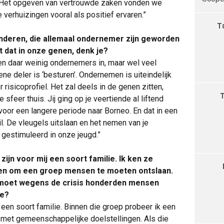
n. Het opgeven van vertrouwde zaken vonden we
e verhuizingen vooral als positief ervaren.”
T
inderen, die allemaal ondernemer zijn geworden
t dat in onze genen, denk je?
ten daar weinig ondernemers in, maar wel veel
 deler is ‘besturen’. Ondernemen is uiteindelijk
risicoprofiel. Het zal deels in de genen zitten,
sfeer thuis. Jij ging op je veertiende al liftend
 voor een langere periode naar Borneo. En dat in een
l. De vleugels uitslaan en het nemen van je
g gestimuleerd in onze jeugd.”
n voor mij een soort familie. Ik ken ze
ken om een groep mensen te moeten ontslaan.
n moet wegens de crisis honderden mensen
je?
een soort familie. Binnen die groep probeer ik een
 met gemeenschappelijke doelstellingen. Als die