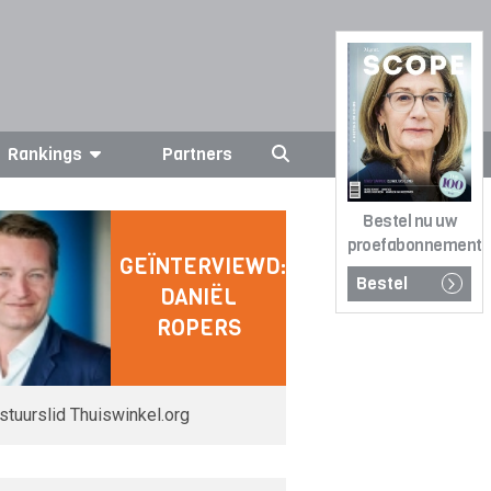
Rankings
Partners
Bestel nu uw
proefabonnement
GEÏNTERVIEWD:
Bestel
DANIËL
ROPERS
stuurslid Thuiswinkel.org