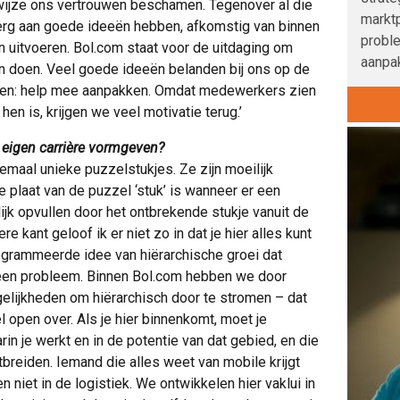
 wijze ons vertrouwen beschamen. Tegenover al die
marktp
erg aan goede ideeën hebben, afkomstig van binnen
probl
n uitvoeren. Bol.com staat voor de uitdaging om
aanpak
n doen. Veel goede ideeën belanden bij ons op de
oren: help mee aanpakken. Omdat medewerkers zien
hen is, krijgen we veel motivatie terug.’
igen carrière vormgeven?
lemaal unieke puzzelstukjes. Ze zijn moeilijk
e plaat van de puzzel ‘stuk’ is wanneer er een
lijk opvullen door het ontbrekende stukje vanuit de
e kant geloof ik er niet zo in dat je hier alles kunt
rogrammeerde idee van hiërarchische groei dat
 een probleem. Binnen Bol.com hebben we door
gelijkheden om hiërarchisch door te stromen – dat
l open over. Als je hier binnenkomt, moet je
in je werkt en in de potentie van dat gebied, en die
breiden. Iemand die alles weet van mobile krijgt
n niet in de logistiek. We ontwikkelen hier vaklui in