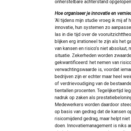
onherstelbare achterstand opgelopen.
Hoe organiseer je innovatie en verni
‘Al tijdens mijn studie vroeg ik mij a
innovatie, hun systemen zo aanpasse
las in die tijd over de vooruitzicht
blijken erg irrationeel te zijn als het
van kansen en risico’s niet absoluut,
situatie. Zekerheden worden zwaard
gekwantificeerd: het nemen van risico
verwachtingswaarde is, voordat iema
bedrijven zijn er echter maar heel we
of verdrievoudiging van de bestaand
tientallen procenten. Tegelijkertijd l
nadruk op zaken als prestatiebeloning,
Medewerkers worden daardoor steeds
op basis van gedrag dat de kansen o
risicomijdend gedrag, maar helpt niet
doen. Innovatiemanagement is niks an