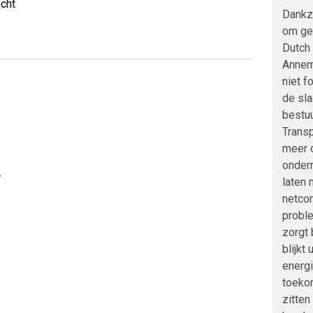
cht
Dankzi
om ge
Dutch 
Annem
niet f
de sla
bestuu
Transp
meer 
onder
r
laten 
netcon
proble
zorgt
blijkt
energ
toeko
zitten