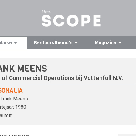
abase
Bestuursthema's
Magazine
ANK MEENS
 of Commercial Operations bij
Vattenfall N.V.
SONALIA
Frank Meens
tejaar:
1980
liteit: