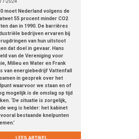
11-2024
30 moet Nederland volgens de
atwet 55 procent minder CO2
oten dan in 1990. De barrières
ndustriële bedrijven ervaren bij
erugdringen van hun uitstoot
en dat doel in gevaar. Hans
eld van de Vereniging voor
ie, Milieu en Water en Frank
 van energiebedrijf Vattenfall
samen in gesprek over het
lpunt waarvoor we staan en of
og mogelijk is de omslag op tijd
en. ‘De situatie is zorgelijk,
de weg is helder: het kabinet
vooral bestaande knelpunten
emen.’
LEES ARTIKEL