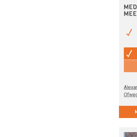
MED
MEE
Alexa
Ofwe