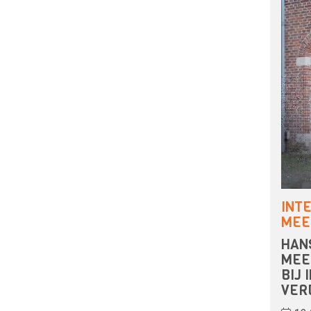
INT
MEE
HAN
MEE
BIJ 
VER