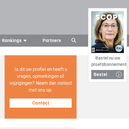
Rankings
Partners
Bestel nu uw
proefabonnement
Is dit uw profiel en heeft u
Bestel
vragen, opmerkingen of
wijzigingen? Neem dan contact
met ons op.
Contact