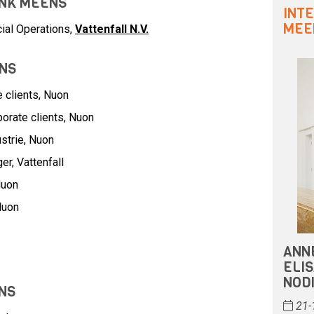
ANK MEENS
INT
MEE
ial Operations,
Vattenfall N.V.
NS
 clients,
Nuon
orate clients,
Nuon
strie,
Nuon
ger,
Vattenfall
uon
uon
ANN
ELIS
NODI
NS
21-