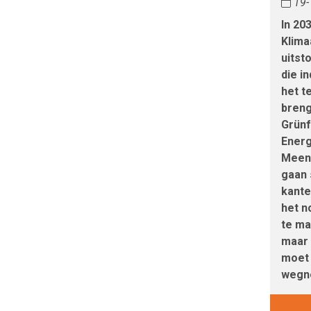
19-
In 20
Klima
uitst
die i
het t
breng
Grünf
Energ
Meens
gaan 
kante
het n
te mak
maar 
moet 
wegn