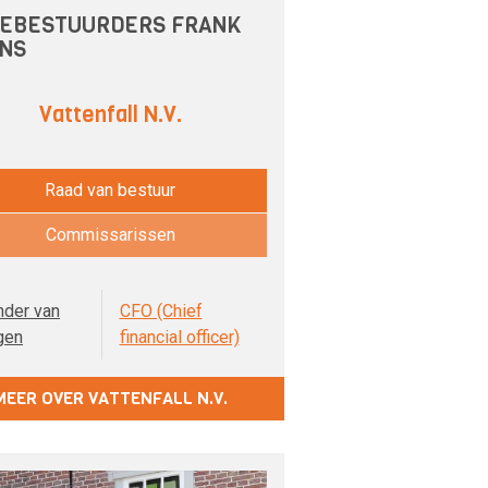
EBESTUURDERS FRANK
NS
Vattenfall N.V.
Raad van bestuur
Commissarissen
nder van
CFO (Chief
gen
financial officer)
MEER OVER VATTENFALL N.V.