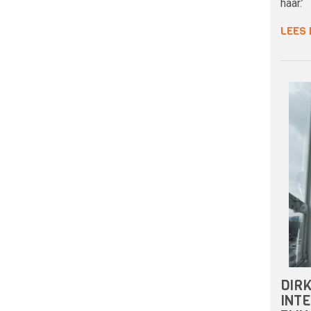
haar.’
LEES
DIR
INTE