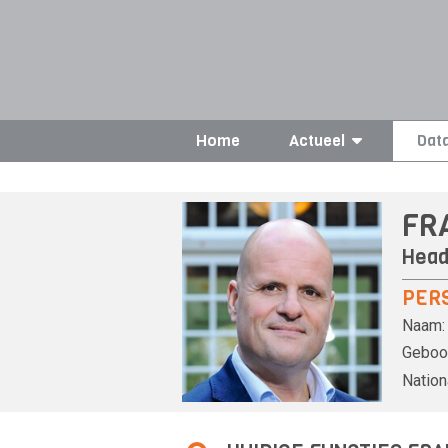
Home
Actueel
Dat
FR
Head
PER
Naam:
Geboor
Nationa