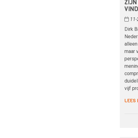
ZIJ
VIND
11-
Dirk B
Nederl
alleen
maar v
perspe
mening
compro
duidel
vijf p
LEES