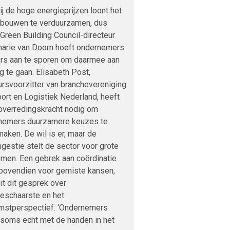
j de hoge energieprijzen loont het
bouwen te verduurzamen, dus
Green Building Council-directeur
arie van Doorn hoeft ondernemers
ors aan te sporen om daarmee aan
g te gaan. Elisabeth Post,
rsvoorzitter van branchevereniging
ort en Logistiek Nederland, heeft
overredingskracht nodig om
nemers duurzamere keuzes te
maken. De wil is er, maar de
gestie stelt de sector voor grote
men. Een gebrek aan coördinatie
 bovendien voor gemiste kansen,
 uit dit gesprek over
ieschaarste en het
mstperspectief. ‘Ondernemers
 soms echt met de handen in het