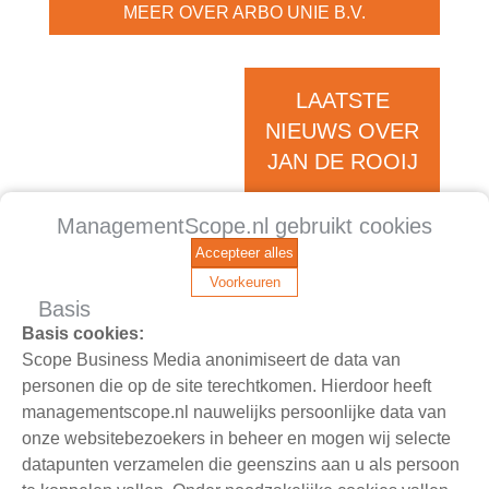
MEER OVER ARBO UNIE B.V.
LAATSTE
NIEUWS OVER
JAN DE ROOIJ
ARBO UNIE BENOEMT JAN DE
ManagementScope.nl gebruikt cookies
ROOIJ TOT NIEUW LID VAN DE
Accepteer alles
RAAD VAN COMMISSARISSEN
Voorkeuren
Basis
2-8-2021
Basis cookies:
Op 2 augustus 2021 heeft Arbo Unie BV
Scope Business Media anonimiseert de data van
bekendgemaakt Jan de Rooij te hebben
personen die op de site terechtkomen. Hierdoor heeft
benoemd tot nieuw lid van de raad van
managementscope.nl nauwelijks persoonlijke data van
commissarissen voor een periode van vier
onze websitebezoekers in beheer en mogen wij selecte
jaar. De algemene vergadering van
datapunten verzamelen die geenszins aan u als persoon
aandeelhouders heeft ingestemd met De