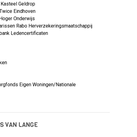
d Kasteel Geldrop
 Twice Eindhoven
k Hoger Onderwijs
arissen Rabo Herverzekeringsmaatschappij
obank Ledencertificaten
ken
orgfonds Eigen Woningen/Nationale
OS VAN LANGE