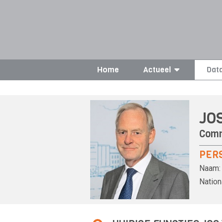
Home
Actueel
Dat
JO
Comm
PER
Naam:
Nationa