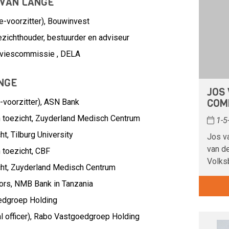
 VAN LANGE
-voorzitter), Bouwinvest
zichthouder, bestuurder en adviseur
dviescommissie , DELA
NGE
JOS
COM
voorzitter),
ASN Bank
 toezicht,
Zuyderland Medisch Centrum
1-5
ht,
Tilburg University
Jos v
van d
 toezicht,
CBF
Volks
ht,
Zuyderland Medisch Centrum
ors,
NMB Bank in Tanzania
edgroep Holding
 officer),
Rabo Vastgoedgroep Holding