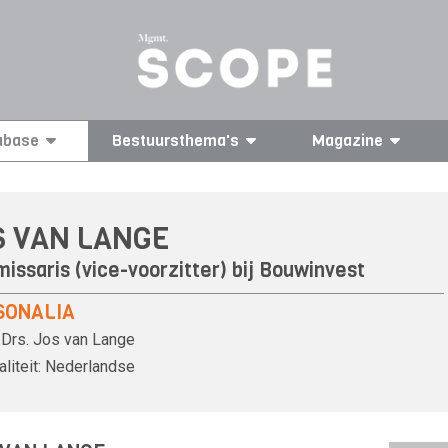
abase
Bestuursthema's
Magazine
S VAN LANGE
issaris (vice-voorzitter) bij Bouwinvest
SONALIA
Drs.
Jos van Lange
liteit:
Nederlandse