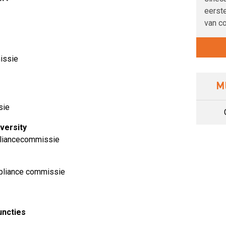
eerste
van c
issie
M
sie
versity
mpliancecommissie
ompliance commissie
uncties