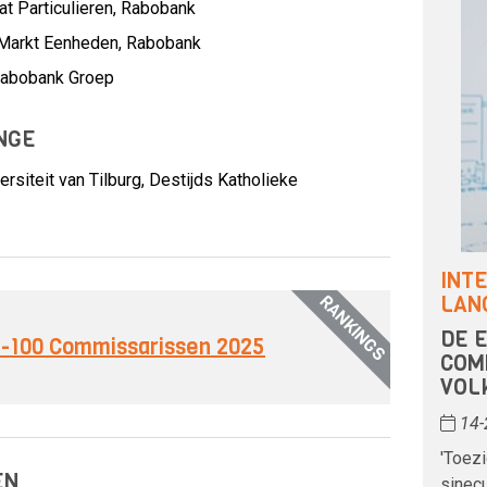
at Particulieren,
Rabobank
 Markt Eenheden,
Rabobank
abobank Groep
NGE
siteit van Tilburg, Destijds Katholieke
INT
RANKINGS
LAN
DE 
op-100 Commissarissen 2025
COM
VOL
14-
'Toez
EN
sinecu