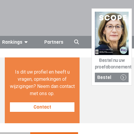
Rankings
Partners
Bestel nu uw
proefabonnement
Is dit uw profiel en heeft u
Bestel
vragen, opmerkingen of
wijzigingen? Neem dan contact
met ons op.
Contact