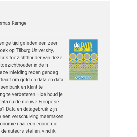
homas Ramge
enige tijd geleden een zeer
boek op Tilburg University,
l als toezichthouder van deze
 toezichthouder in de fi
deze inleiding reden genoeg
draait om geld én data en data
sen bank en klant te
ng te verbeteren. Hoe houd je
aldata nu de nieuwe Europese
is? Data en datagebruik zijn
 we een verschuiving meemaken
conomie naar een economie
de auteurs stellen, vind ik