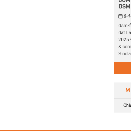
COM
DSM
8-4
dsm-f
dat La
2025 w
& comp
Sincla
M
Chi