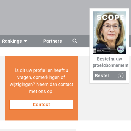
Rankings
Partners
Bestel nu uw
proefabonnement
Is dit uw profiel en heeft u
Bestel
vragen, opmerkingen of
wijzigingen? Neem dan contact
met ons op.
Contact