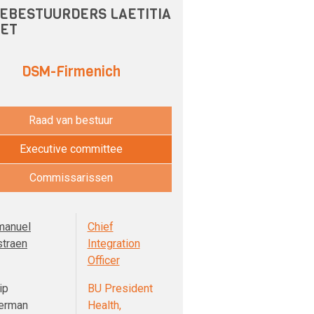
EBESTUURDERS LAETITIA
TET
DSM-Firmenich
Raad van bestuur
Executive committee
Commissarissen
anuel
Chief
straen
Integration
Officer
ip
BU President
erman
Health,