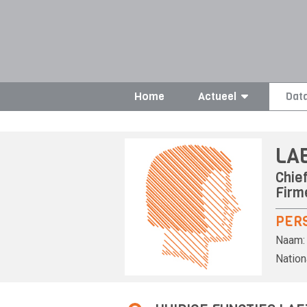
Home
Actueel
Dat
LAE
Chief
Firm
PER
Naam:
Nationa