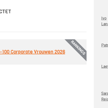
ICTET
Ivo
Lan
RANKINGS
Patr
op-100 Corporate Vrouwen 2026
Laet
Sar
Rei