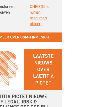
eisha van
CHRO (Chief
euwen
human
resources
officer)
MEER OVER DSM-FIRMENICH
LAATSTE
NIEUWS
OVER
LAETITIA
PICTET
TITIA PICTET NIEUWE
F LEGAL, RISK &