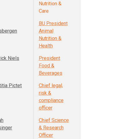
Nutrition &
Care
BU President
sbergen
Animal
Nutrition &
Health
ick Niels
President
Food &
Beverages
itia Pictet
Chief legal,
risk &
compliance
officer
ah
Chief Science
singer
& Research
Officer