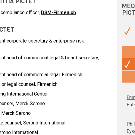
TITIA PICTET
MED
PIC
 compliance officer,
DSM-Firmenich
ICTET
nt corporate secretary & enterprise risk
ent head of commerical legal & board secretary,
ent head of commercial legal,
Firmenich
ior legal counsel,
Firmenich
ing International Center
Emm
ounsel,
Merck Serono
But
,
Merck Serono
te counsel,
Serono International
Phil
Eyk
rono International