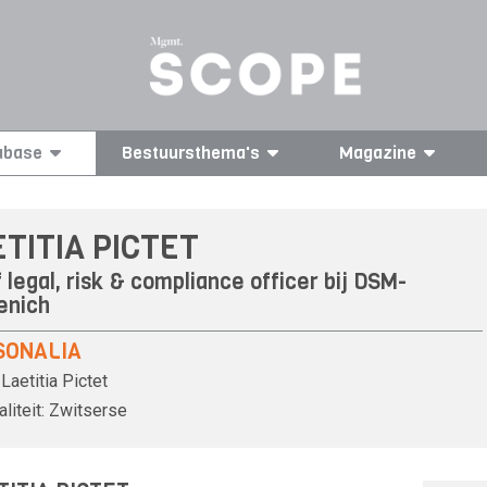
abase
Bestuursthema's
Magazine
TITIA PICTET
 legal, risk & compliance officer bij
DSM-
enich
SONALIA
Laetitia Pictet
liteit:
Zwitserse