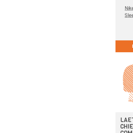
Nik
Sle
LAE
CHIE