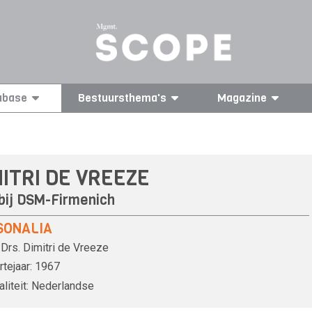
abase
Bestuursthema's
Magazine
MITRI DE VREEZE
bij
DSM-Firmenich
SONALIA
Drs.
Dimitri de Vreeze
tejaar:
1967
liteit:
Nederlandse