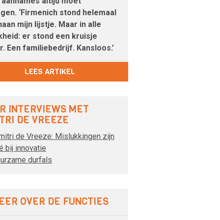
e aannames áltijd moet
gen. ‘Firmenich stond helemaal
an mijn lijstje. Maar in alle
jkheid: er stond een kruisje
r. Een familiebedrijf. Kansloos.’
LEES ARTIKEL
R INTERVIEWS MET
ITRI DE VREEZE
mitri de Vreeze: Mislukkingen zijn
é bij innovatie
urzame durfals
EER OVER DE FUNCTIES