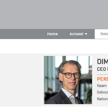
Home
Actueel
Dat
DI
CEO 
PER
Naam:
Geboor
Nationa