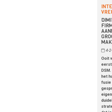
INT
VRE
DIMI
FIRM
AAN
GRO
MAK
4-2
Ooit 
eerst
DSM. 
het h
fusie
gespr
eigen
duide
strat