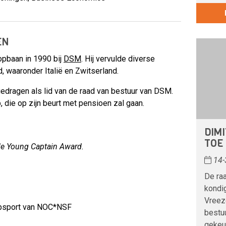
EN
opbaan in 1990 bij
DSM
. Hij vervulde diverse
d, waaronder Italië en Zwitserland.
edragen als lid van de raad van bestuur van DSM.
, die op zijn beurt met pensioen zal gaan.
DIM
TOE
de Young Captain Award.
14-
De ra
kondi
Vreeze
opsport van NOC*NSF
bestu
gekeu