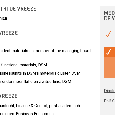
ITRI DE VREEZE
MED
DE 
nich
 VREEZE
sident materials en member of the managing board,
functional materials,
DSM
sinessunits in DSM's materials cluster,
DSM
n onder meer Italië en Zwitserland,
DSM
Dimit
 VREEZE
Ralf 
aastricht, Finance & Control, post academisch
Groningen, Business Economics