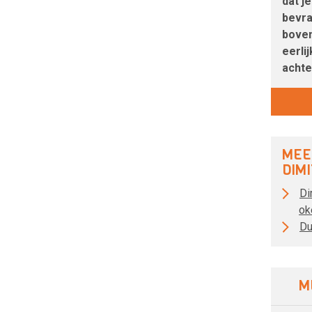
dat j
bevra
bovena
eerli
achte
MEE
DIM
Di
ok
Du
M