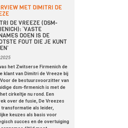
ERVIEW MET DIMITRI DE
EZE
TRI DE VREEZE (DSM-
ENICH): ‘VASTE
NAMES DOEN IS DE
OTSTE FOUT DIE JE KUNT
EN’
-2025
was het Zwitserse Firmenich de
e klant van Dimitri de Vreeze bij
Voor de bestuursvoorzitter van
uidige dsm-firmenich is met de
 het cirkeltje nu rond. Een
ek over de fusie, De Vreezes
 transformatie als leider,
lijke keuzes als basis voor
egisch succes en de overtuiging