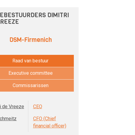
EBESTUURDERS DIMITRI
VREEZE
DSM-Firmenich
Raad van bestuur
Executive committee
Commissarissen
ri de Vreeze
CEO
Schmeitz
CFO (Chief
financial officer)