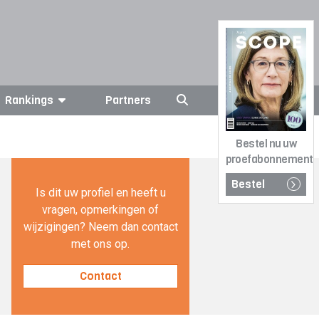
Rankings
Partners
Bestel nu uw
proefabonnement
Bestel
Is dit uw profiel en heeft u
vragen, opmerkingen of
wijzigingen? Neem dan contact
met ons op.
Contact