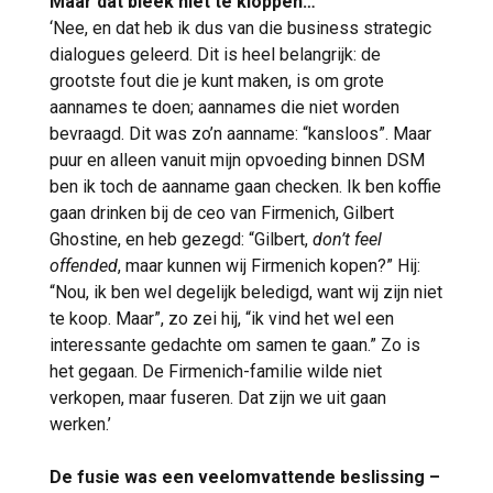
Maar dat bleek niet te kloppen…
‘Nee, en dat heb ik dus van die business strategic
dialogues geleerd. Dit is heel belangrijk: de
grootste fout die je kunt maken, is om grote
aannames te doen; aannames die niet worden
bevraagd. Dit was zo’n aanname: “kansloos”. Maar
puur en alleen vanuit mijn opvoeding binnen DSM
ben ik toch de aanname gaan checken. Ik ben koffie
gaan drinken bij de ceo van Firmenich, Gilbert
Ghostine, en heb gezegd: “Gilbert,
don’t feel
offended
, maar kunnen wij Firmenich kopen?” Hij:
“Nou, ik ben wel degelijk beledigd, want wij zijn niet
te koop. Maar”, zo zei hij, “ik vind het wel een
interessante gedachte om samen te gaan.” Zo is
het gegaan. De Firmenich-familie wilde niet
verkopen, maar fuseren. Dat zijn we uit gaan
werken.’
De fusie was een veelomvattende beslissing –