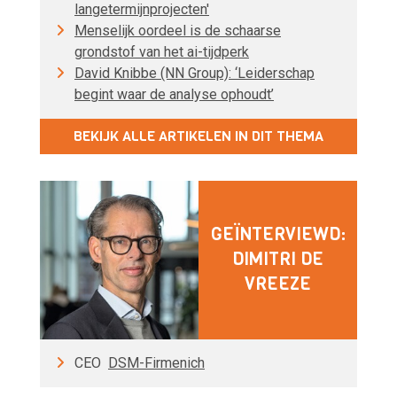
langetermijnprojecten'
Menselijk oordeel is de schaarse
grondstof van het ai-tijdperk
David Knibbe (NN Group): ‘Leiderschap
begint waar de analyse ophoudt’
BEKIJK ALLE ARTIKELEN IN DIT THEMA
GEÏNTERVIEWD:
DIMITRI DE
VREEZE
CEO
DSM-Firmenich