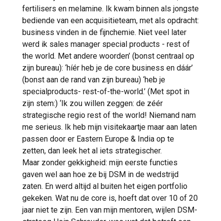
fertilisers en melamine. Ik kwam binnen als jongste
bediende van een acquisitieteam, met als opdracht:
business vinden in de fijnchemie. Niet veel later
werd ik sales manager special products - rest of
the world. Met andere woorden’ (bonst centraal op
zijn bureau): ‘híér heb je de core business en dáár’
(bonst aan de rand van zijn bureau) ‘heb je
specialproducts- rest-of-the-world.’ (Met spot in
zijn stem:) ‘Ik zou willen zeggen: de zéér
strategische regio rest of the world! Niemand nam
me serieus. Ik heb mijn visitekaartje maar aan laten
passen door er Eastern Europe & India op te
zetten, dan leek het al iets strategischer.
Maar zonder gekkigheid: mijn eerste functies
gaven wel aan hoe ze bij DSM in de wedstrijd
zaten. En werd altijd al buiten het eigen portfolio
gekeken. Wat nu de core is, hoeft dat over 10 of 20
jaar niet te zijn. Een van mijn mentoren, wijlen DSM-