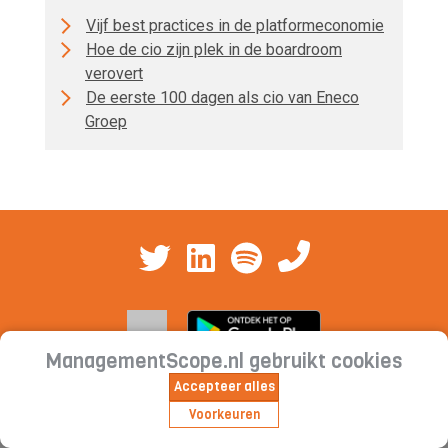
Vijf best practices in de platformeconomie
Hoe de cio zijn plek in de boardroom
verovert
De eerste 100 dagen als cio van Eneco
Groep
ManagementScope.nl gebruikt cookies
Accepteer alles
Contact
|
Cookieverklaring | Privacyverklaring |
Voorkeuren
Abonnementsvoorwaarden