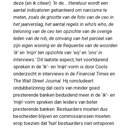
deze (en ik citeer):
‘In de... literatuur wordt een
aantal indicatoren gehanteerd om narcisme te
meten, zoals de grootte van de foto van de ceo in
het jaarverslag, het aantal regels in who’s who, de
beloning van de ceo ten opzichte van de overige
leden van de rvb, de omvang van het perceel van
zijn eigen woning en de frequentie van de woorden
‘ik’ en ‘mijn’ ten opzichte van ‘wij’ en ‘ons’ in
interviews.’
Dit laatste aspect, het voortdurend
spreken in de ‘ik’- en ‘mijn’-vorm is door Cools
onderzocht in interviews in de
Financial Times
en
The Wall Street Journal
. Hij concludeert
ondubbelzinnig dat ceo’s van minder goed
presterende banken beduidend meer in de ‘ik’- en
‘mijn’-vorm spreken dan leiders van beter
presterende banken. Bestuurders moeten dus
bescheiden blijven en commissarissen moeten
erop toezien dat ‘hun’ bestuurders niet ontsporen.