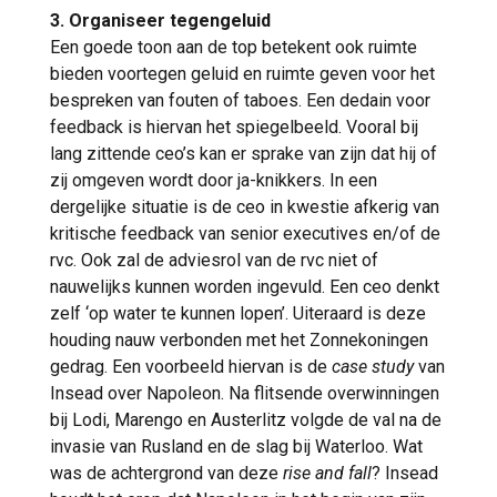
3. Organiseer tegengeluid
Een goede toon aan de top betekent ook ruimte
bieden voortegen geluid en ruimte geven voor het
bespreken van fouten of taboes. Een dedain voor
feedback is hiervan het spiegelbeeld. Vooral bij
lang zittende ceo’s kan er sprake van zijn dat hij of
zij omgeven wordt door ja-knikkers. In een
dergelijke situatie is de ceo in kwestie afkerig van
kritische feedback van senior executives en/of de
rvc. Ook zal de adviesrol van de rvc niet of
nauwelijks kunnen worden ingevuld. Een ceo denkt
zelf ‘op water te kunnen lopen’. Uiteraard is deze
houding nauw verbonden met het Zonnekoningen
gedrag. Een voorbeeld hiervan is de
case study
van
Insead over Napoleon. Na flitsende overwinningen
bij Lodi, Marengo en Austerlitz volgde de val na de
invasie van Rusland en de slag bij Waterloo. Wat
was de achtergrond van deze
rise and fall
? Insead