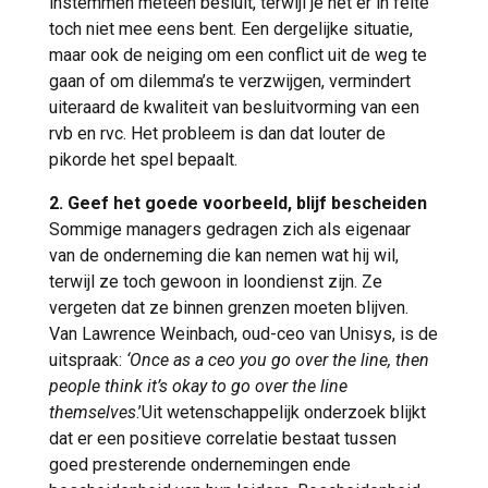
instemmen meteen besluit, terwijl je het er in feite
toch niet mee eens bent. Een dergelijke situatie,
maar ook de neiging om een conflict uit de weg te
gaan of om dilemma’s te verzwijgen, vermindert
uiteraard de kwaliteit van besluitvorming van een
rvb en rvc. Het probleem is dan dat louter de
pikorde het spel bepaalt.
2. Geef het goede voorbeeld, blijf bescheiden
Sommige managers gedragen zich als eigenaar
van de onderneming die kan nemen wat hij wil,
terwijl ze toch gewoon in loondienst zijn. Ze
vergeten dat ze binnen grenzen moeten blijven.
Van Lawrence Weinbach, oud-ceo van Unisys, is de
uitspraak:
‘Once as a ceo you go over the line, then
people think it’s okay to go over the line
themselves
.’Uit wetenschappelijk onderzoek blijkt
dat er een positieve correlatie bestaat tussen
goed presterende ondernemingen ende