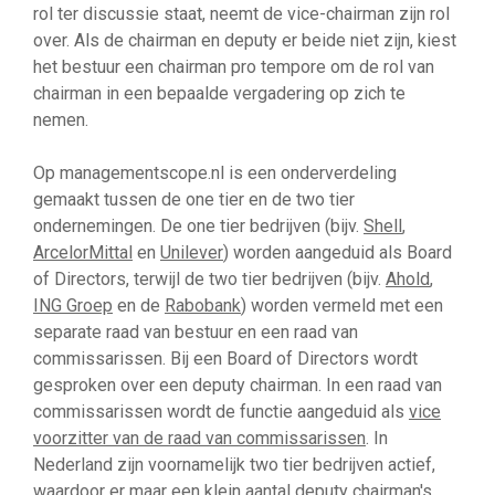
rol ter discussie staat, neemt de vice-chairman zijn rol
over. Als de chairman en deputy er beide niet zijn, kiest
het bestuur een chairman pro tempore om de rol van
chairman in een bepaalde vergadering op zich te
nemen.
Op managementscope.nl is een onderverdeling
gemaakt tussen de one tier en de two tier
ondernemingen. De one tier bedrijven (bijv.
Shell
,
ArcelorMittal
en
Unilever
) worden aangeduid als Board
of Directors, terwijl de two tier bedrijven (bijv.
Ahold
,
ING Groep
en de
Rabobank
) worden vermeld met een
separate raad van bestuur en een raad van
commissarissen. Bij een Board of Directors wordt
gesproken over een deputy chairman. In een raad van
commissarissen wordt de functie aangeduid als
vice
voorzitter van de raad van commissarissen
. In
Nederland zijn voornamelijk two tier bedrijven actief,
waardoor er maar een klein aantal deputy chairman's