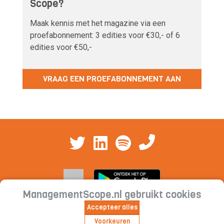
Scope?
Maak kennis met het magazine via een
proefabonnement: 3 edities voor €30,- of 6
edities voor €50,-
VRAAG EEN PROEFABONNEMENT AAN
ManagementScope.nl gebruikt cookies
Accepteer alles
Contact
|
Cookieverklaring | Privacyverklaring |
Voorkeuren