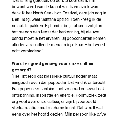
‘Dat is lang geleden; de eerste keer dat ik mij
bewust werd van de kracht van livemuziek was
denk ik het North Sea Jazz Festival, destijds nog in
Den Haag, waar Santana optrad. Toen kreeg ik de
smaak te pakken. Bij bands die je al jaren volgt, is
het steeds een feest der herkenning, bij nieuwe
bands moet je het ervaren. Bij popconcerten komen
allerlei verschillende mensen bij elkaar – het werkt
echt verbindend.’
Wordt er goed genoeg voor onze cultuur
gezorgd?
‘Het lijkt erop dat klassieke cultuur hoger staat
aangeschreven dan poppodia. Dat vind ik onterecht.
Een popconcert verbindt net zo goed en levert ook
ontspanning, inspiratie en energie. Popmuziek zegt
erg veel over onze cultuur, er zijn bijvoorbeeld
sterke relaties met moderne kunst. Dat wordt wel
eens over het hoofd gezien. Mijn persoonlijke
drive