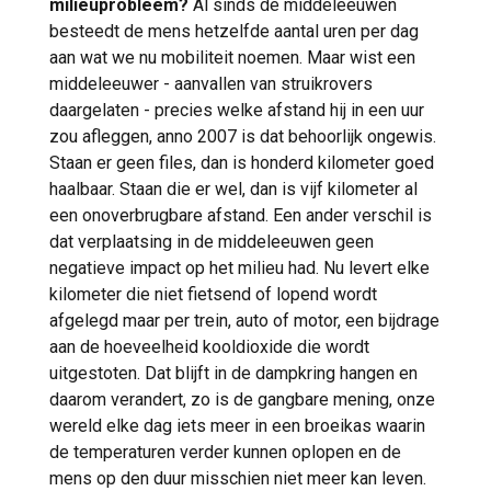
milieuprobleem?
Al sinds de middeleeuwen
besteedt de mens hetzelfde aantal uren per dag
aan wat we nu mobiliteit noemen. Maar wist een
middeleeuwer - aanvallen van struikrovers
daargelaten - precies welke afstand hij in een uur
zou afleggen, anno 2007 is dat behoorlijk ongewis.
Staan er geen files, dan is honderd kilometer goed
haalbaar. Staan die er wel, dan is vijf kilometer al
een onoverbrugbare afstand. Een ander verschil is
dat verplaatsing in de middeleeuwen geen
negatieve impact op het milieu had. Nu levert elke
kilometer die niet fietsend of lopend wordt
afgelegd maar per trein, auto of motor, een bijdrage
aan de hoeveelheid kooldioxide die wordt
uitgestoten. Dat blijft in de dampkring hangen en
daarom verandert, zo is de gangbare mening, onze
wereld elke dag iets meer in een broeikas waarin
de temperaturen verder kunnen oplopen en de
mens op den duur misschien niet meer kan leven.