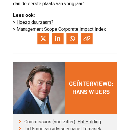
dan de eerste plaats van vorig jaar."
Lees ook:
>
Hoezo duurzaam?
>
Management Scope Corporate Impact Index
GEÏNTERVIEWD:
HANS WIJERS
Commissaris (voorzitter)
Hal Holding
Lid European advisory panel Temasek