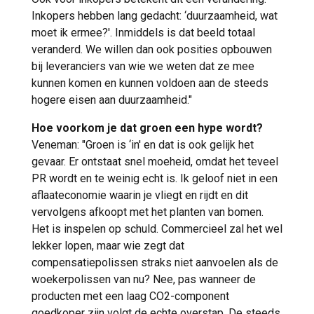
Inkopers hebben lang gedacht: ‘duurzaamheid, wat
moet ik ermee?'. Inmiddels is dat beeld totaal
veranderd. We willen dan ook posities opbouwen
bij leveranciers van wie we weten dat ze mee
kunnen komen en kunnen voldoen aan de steeds
hogere eisen aan duurzaamheid."
Hoe voorkom je dat groen een hype wordt?
Veneman: "Groen is ‘in' en dat is ook gelijk het
gevaar. Er ontstaat snel moeheid, omdat het teveel
PR wordt en te weinig echt is. Ik geloof niet in een
aflaateconomie waarin je vliegt en rijdt en dit
vervolgens afkoopt met het planten van bomen.
Het is inspelen op schuld. Commercieel zal het wel
lekker lopen, maar wie zegt dat
compensatiepolissen straks niet aanvoelen als de
woekerpolissen van nu? Nee, pas wanneer de
producten met een laag CO2-component
goedkoper zijn volgt de echte overstap. De steeds