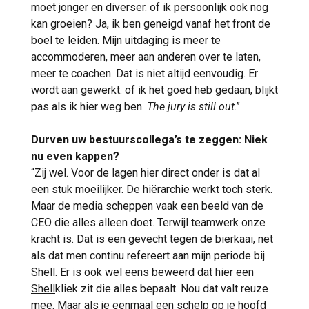
moet jonger en diverser. of ik persoonlijk ook nog
kan groeien? Ja, ik ben geneigd vanaf het front de
boel te leiden. Mijn uitdaging is meer te
accommoderen, meer aan anderen over te laten,
meer te coachen. Dat is niet altijd eenvoudig. Er
wordt aan gewerkt. of ik het goed heb gedaan, blijkt
pas als ik hier weg ben.
The jury is still out
.”
Durven uw bestuurscollega’s te zeggen: Niek
nu even kappen?
“Zij wel. Voor de lagen hier direct onder is dat al
een stuk moeilijker. De hiërarchie werkt toch sterk.
Maar de media scheppen vaak een beeld van de
CEO die alles alleen doet. Terwijl teamwerk onze
kracht is. Dat is een gevecht tegen de bierkaai, net
als dat men continu refereert aan mijn periode bij
Shell. Er is ook wel eens beweerd dat hier een
Shell
kliek zit die alles bepaalt. Nou dat valt reuze
mee. Maar als je eenmaal een schelp op je hoofd