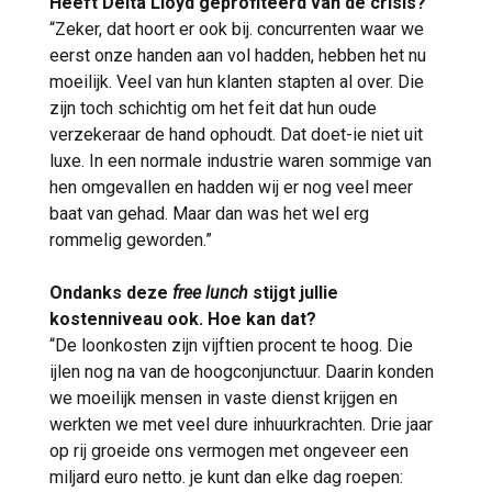
Heeft Delta Lloyd geprofiteerd van de crisis?
“Zeker, dat hoort er ook bij. concurrenten waar we
eerst onze handen aan vol hadden, hebben het nu
moeilijk. Veel van hun klanten stapten al over. Die
zijn toch schichtig om het feit dat hun oude
verzekeraar de hand ophoudt. Dat doet-ie niet uit
luxe. In een normale industrie waren sommige van
hen omgevallen en hadden wij er nog veel meer
baat van gehad. Maar dan was het wel erg
rommelig geworden.”
Ondanks deze
free lunch
stijgt jullie
kostenniveau ook. Hoe kan dat?
“De loonkosten zijn vijftien procent te hoog. Die
ijlen nog na van de hoogconjunctuur. Daarin konden
we moeilijk mensen in vaste dienst krijgen en
werkten we met veel dure inhuurkrachten. Drie jaar
op rij groeide ons vermogen met ongeveer een
miljard euro netto. je kunt dan elke dag roepen: