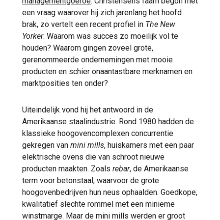
managementgoeroe
. Christensens faam begon met
een vraag waarover hij zich jarenlang het hoofd
brak, zo vertelt een recent profiel in
The New
Yorker
. Waarom was succes zo moeilijk vol te
houden? Waarom gingen zoveel grote,
gerenommeerde ondernemingen met mooie
producten en schier onaantastbare merknamen en
marktposities ten onder?
Uiteindelijk vond hij het antwoord in de
Amerikaanse staalindustrie. Rond 1980 hadden de
klassieke hoogovencomplexen concurrentie
gekregen van
mini mills
, huiskamers met een paar
elektrische ovens die van schroot nieuwe
producten maakten. Zoals
rebar
, de Amerikaanse
term voor betonstaal, waarvoor de grote
hoogovenbedrijven hun neus ophaalden. Goedkope,
kwalitatief slechte rommel met een minieme
winstmarge. Maar de mini mills werden er groot