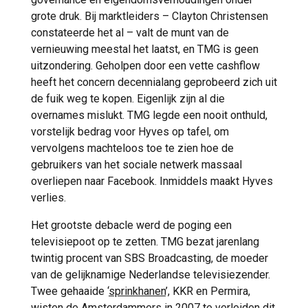
grote druk. Bij marktleiders – Clayton Christensen
constateerde het al – valt de munt van de
vernieuwing meestal het laatst, en TMG is geen
uitzondering. Geholpen door een vette cashflow
heeft het concern decennialang geprobeerd zich uit
de fuik weg te kopen. Eigenlijk zijn al die
overnames mislukt. TMG legde een nooit onthuld,
vorstelijk bedrag voor Hyves op tafel, om
vervolgens machteloos toe te zien hoe de
gebruikers van het sociale netwerk massaal
overliepen naar Facebook. Inmiddels maakt Hyves
verlies.
Het grootste debacle werd de poging een
televisiepoot op te zetten. TMG bezat jarenlang
twintig procent van SBS Broadcasting, de moeder
van de gelijknamige Nederlandse televisiezender.
Twee gehaaide ‘
sprinkhanen
’, KKR en Permira,
wisten de Amsterdammers in 2007 te verleiden dit