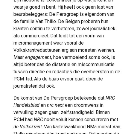
waar je goed in bent. Hij heeft ook geen last van
beursbeleggers: De Persgroep is eigendom van
de familie Van Thillo. De Belgen proberen hun
kranten continu te verbeteren, zowel journalistiek
als commercieel. Dat leidt tot een vorm van
micromanagement waar vooral de
Volkskrantredacteuren erg aan moesten wennen.
Maar
engagement
, hoe vermoeiend soms ook, is
altijd beter dan de distantie en miscommunicatie
tussen directie en redacties die overheersten in de
PCM-tijd. Als de baas ervoor gaat, doen de
journalisten dat ook.
De komst van De Persgroep betekende dat
NRC
Handelsblad
en
nrc.next
een droomwens in
vervulling zagen gaan: zelfstandigheid. Binnen
PCM had
NRC
nooit voluit kunnen concurreren met
de Volkskrant
. Van kartelwaakhond NMa moest Van
Thillo minstens één krant verkopen. Dat werden de