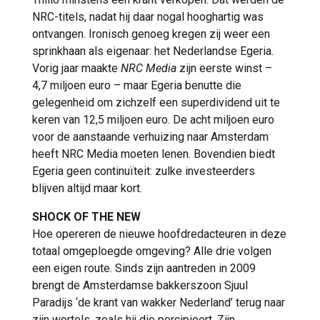
NRC-titels, nadat hij daar nogal hooghartig was
ontvangen. Ironisch genoeg kregen zij weer een
sprinkhaan als eigenaar: het Nederlandse Egeria.
Vorig jaar maakte
NRC Media
zijn eerste winst –
4,7 miljoen euro – maar Egeria benutte die
gelegenheid om zichzelf een superdividend uit te
keren van 12,5 miljoen euro. De acht miljoen euro
voor de aanstaande verhuizing naar Amsterdam
heeft NRC Media moeten lenen. Bovendien biedt
Egeria geen continuïteit: zulke investeerders
blijven altijd maar kort.
SHOCK OF THE NEW
Hoe opereren de nieuwe hoofdredacteuren in deze
totaal omgeploegde omgeving? Alle drie volgen
een eigen route. Sinds zijn aantreden in 2009
brengt de Amsterdamse bakkerszoon Sjuul
Paradijs ‘de krant van wakker Nederland’ terug naar
zijn wortels, zoals hij die percipieert. Zijn