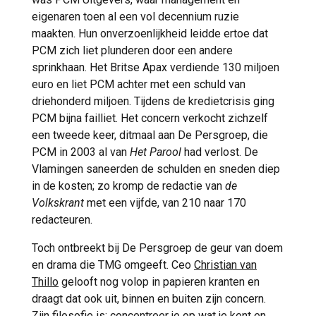
eigenaren toen al een vol decennium ruzie
maakten. Hun onverzoenlijkheid leidde ertoe dat
PCM zich liet plunderen door een andere
sprinkhaan. Het Britse Apax verdiende 130 miljoen
euro en liet PCM achter met een schuld van
driehonderd miljoen. Tijdens de kredietcrisis ging
PCM bijna failliet. Het concern verkocht zichzelf
een tweede keer, ditmaal aan De Persgroep, die
PCM in 2003 al van
Het Parool
had verlost. De
Vlamingen saneerden de schulden en sneden diep
in de kosten; zo kromp de redactie van
de
Volkskrant
met een vijfde, van 210 naar 170
redacteuren.
Toch ontbreekt bij De Persgroep de geur van doem
en drama die TMG omgeeft. Ceo
Christian van
Thillo
gelooft nog volop in papieren kranten en
draagt dat ook uit, binnen en buiten zijn concern.
Zijn filosofie is: concentreer je op wat je kent en