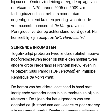
hij succes. Onder zijn leiding steeg de oplage van
de Vlaamse
NRC
tussen 2005 en 2009 van
tachtigduizend naar net iets minder dan
negentigduizend kranten per dag, waardoor de
voornaamste concurrent,
De Morgen
van de
Persgroep, verder op achterstand werd gezet. Nu
herhaalt hij zijn recept bij
NRC Handelsblad
.
SLINKENDE INKOMSTEN
Tegelijkertijd proberen twee andere relatief nieuwe
hoofdredacteuren ieder op hun eigen manier twee
andere grote Nederlandse kranten nieuw leven in
te blazen: Sjuul Paradijs
De Telegraaf
, en Philippe
Remarque
de Volkskrant
.
De komst van het drietal gaat hand in hand met
ingrijpende veranderingen in hun markten en bij hun
uitgevers. De tijden dat het eigendom van een
dagblad gelijk stond aan een
licence to print money
zijn voorgoed voorbij. Papieren kranten verliezen al