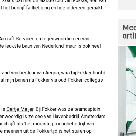
d. Zoals dat met de laatste ceo van Fokker, Ben van
t het bedrijf failliet ging en hoe iedereen geraakt
Mee
art
Aircraft Services en tegenwoordig ceo van
‘de leukste baan van Nederland’ maar is ook heel
e raad van bestuur van
Aegon
, was bij Fokker hoofd
 al mijn banen na Fokker via oud-Fokker-collega’s
 is
Dertje Meijer
. Bij Fokker was ze teamcaptain
genwoordig is ze ceo van Havenbedrijf Amsterdam.
schrijft als ‘het mooiste productiebedrijf van
ze meenam uit de Fokkertijd is het sturen op