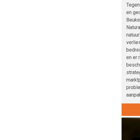
Tegen
en geo
Beuke
Natura
natuur
verlie
bedre
en er 
besche
strat
marktp
probl
aanpak