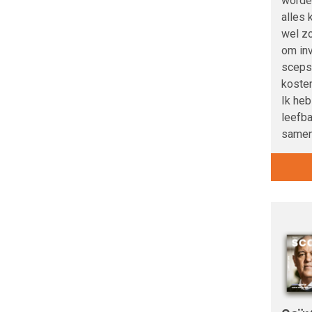
worden
alles k
wel zo
om inv
scepsi
kosten
Ik heb
leefb
samen