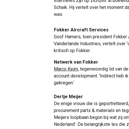
interviews zijn op zichzelf al boeien
Schaik. Hij vertelt over het moment da
was.
Fokker Aircraft Services
Goof Hamers, toen president Fokker 
Vanderlande Industries, vertelt over 
kritisch op Fokker.
Netwerk van Fokker
Marco Keim
, tegenwoordig lid van d
account development. ‘Indirect heb ik
gekregen.’
Dertje Meijer
De enige vrouw die is geportretteerd,
procurement parts & materials en te
Meijers loopbaan begon bij wat zij om
Nederland’. De belangrijkste les die 