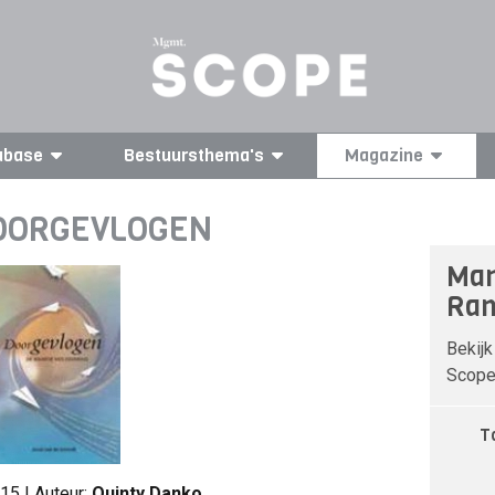
abase
Bestuursthema's
Magazine
DOORGEVLOGEN
Man
Ran
Bekijk
Scope 
T
5 | Auteur:
Quinty Danko