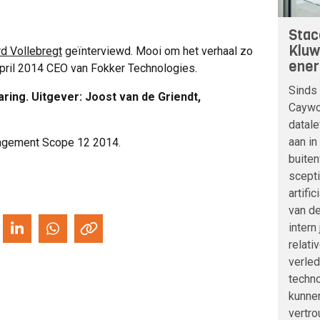
Stac
Kluw
rd Vollebregt
geïnterviewd. Mooi om het verhaal zo
ener
april 2014 CEO van Fokker Technologies.
Sinds 
ing. Uitgever: Joost van de Griendt,
Caywoo
datale
aan in
nagement Scope 12 2014.
buite
scepti
artifi
van de
intern
relati
verle
techno
kunnen
vertro