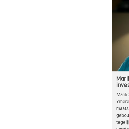
Mari
inve
Marike
Ymere
maats
gebou
tegeli