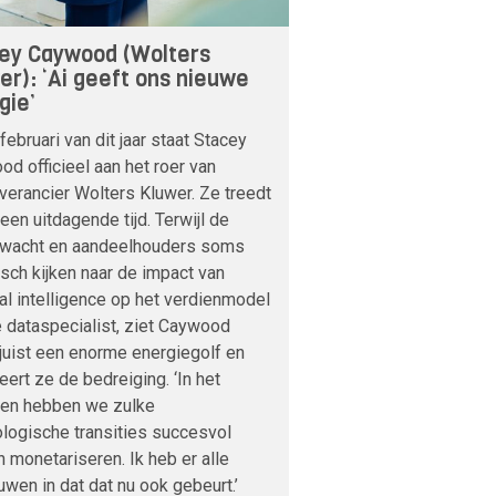
ey Caywood (Wolters
er): ‘Ai geeft ons nieuwe
gie’
februari van dit jaar staat Stacey
d officieel aan het roer van
verancier Wolters Kluwer. Ze treedt
 een uitdagende tijd. Terwijl de
nwacht en aandeelhouders soms
sch kijken naar de impact van
cial intelligence op het verdienmodel
 dataspecialist, ziet Caywood
 juist een enorme energiegolf en
veert ze de bedreiging. ‘In het
den hebben we zulke
logische transities succesvol
 monetariseren. Ik heb er alle
uwen in dat dat nu ook gebeurt.’