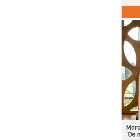
Marc
‘De n