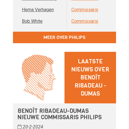
Herna Verhagen
Commissaris
Bob White
Commissaris
MEER OVER PHILIPS
LAATSTE
NIEUWS OVER
BENOÎT
RIBADEAU -
DUMAS
BENOÎT RIBADEAU-DUMAS
NIEUWE COMMISSARIS PHILIPS
20-2-2024