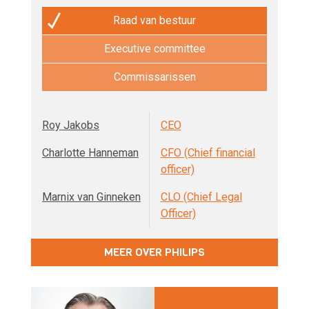
Raad van bestuur
Executive committee
Commissarissen
Roy Jakobs
CEO
Charlotte Hanneman
CFO (Chief financial
officer)
Marnix van Ginneken
CLO (Chief Legal
Officer)
MEER OVER PHILIPS