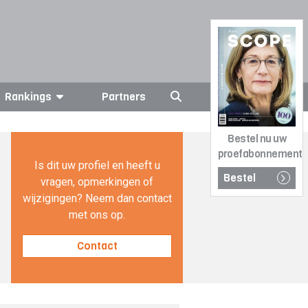
Rankings
Partners
Bestel nu uw
proefabonnement
Is dit uw profiel en heeft u
Bestel
vragen, opmerkingen of
wijzigingen? Neem dan contact
met ons op.
Contact