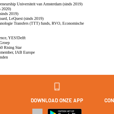
reneurship Universiteit van Amsterdam (sinds 2019)
s 2020)
(sinds 2019)
oard, LeQuest (sinds 2019)
hnologie Transfers (TTT) funds, RVO, Economische
dence, YES!Delft
 Groep
50 Rising Star
d member, IAB Europe
onden
DOWNLOAD ONZE APP
CON