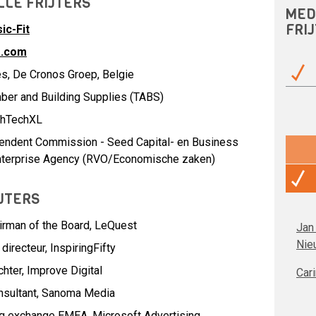
LLE FRIJTERS
MED
FRI
ic-Fit
.com
es, De Cronos Groep, Belgie
ber and Building Supplies (TABS)
ghTechXL
endent Commission - Seed Capital- en Business
Enterprise Agency (RVO/Economische zaken)
JTERS
irman of the Board,
LeQuest
Jan
Nie
directeur,
InspiringFifty
hter,
Improve Digital
Cari
nsultant,
Sanoma Media
ing exchange EMEA,
Microsoft Advertising