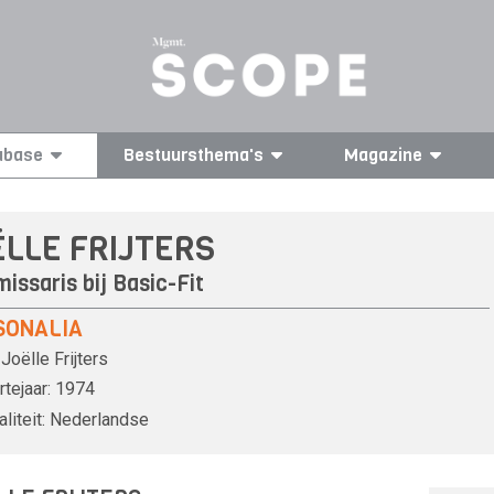
abase
Bestuursthema's
Magazine
ËLLE FRIJTERS
issaris bij
Basic-Fit
SONALIA
Joëlle Frijters
tejaar:
1974
liteit:
Nederlandse