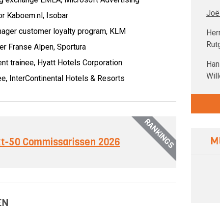
Joël
or Kaboem.nl,
Isobar
nager customer loyalty program,
KLM
Her
Rut
er Franse Alpen,
Sportura
t trainee,
Hyatt Hotels Corporation
Han
Wil
ee,
InterContinental Hotels & Resorts
RANKINGS
M
ext-50 Commissarissen 2026
EN