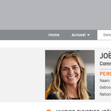
Home
Actueel
Dat
JO
Comm
PER
Naam:
Geboor
Nationa