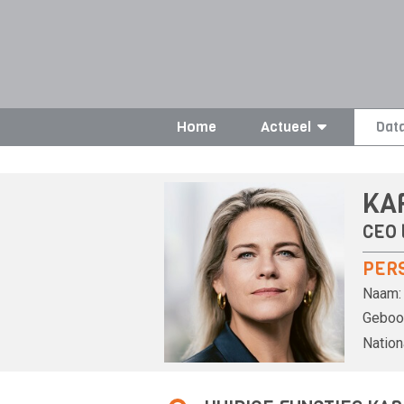
Home
Actueel
Dat
KA
CEO 
PER
Naam:
Geboor
Nationa