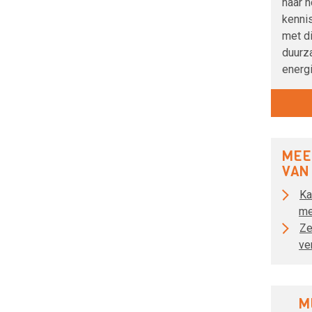
naar h
kenni
met d
duurz
energi
MEE
VAN
Ka
me
Ze
ve
M