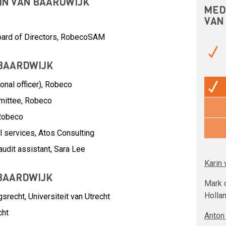
RIN VAN BAARDWIJK
MED
VAN
oard of Directors, RobecoSAM
 BAARDWIJK
nal officer),
Robeco
mittee,
Robeco
Robeco
l services,
Atos Consulting
audit assistant,
Sara Lee
Karin 
 BAARDWIJK
Mark 
Holla
recht, Universiteit van Utrecht
cht
Anton