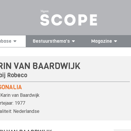
abase
Bestuursthema's
Magazine
RIN VAN BAARDWIJK
bij
Robeco
SONALIA
Karin van Baardwijk
tejaar:
1977
liteit:
Nederlandse