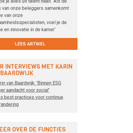
oe je alles uit talent haalt. ‘Als de
s van onze beleggers samenkomt
ie van onze
aamheidsspecialisten, voel je de
e en innovatie in de kamer.’
LEES ARTIKEL
R INTERVIEWS MET KARIN
 BAARDWIJK
rin van Baardwijk: 'Binnen ESG
er aandacht voor
social
'
s best practices voor continue
randering
EER OVER DE FUNCTIES