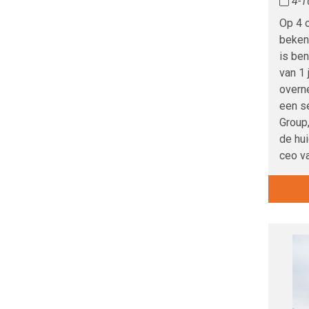
4-1
Op 4 
beken
is be
van 1 
overn
een se
Group
de hu
ceo v