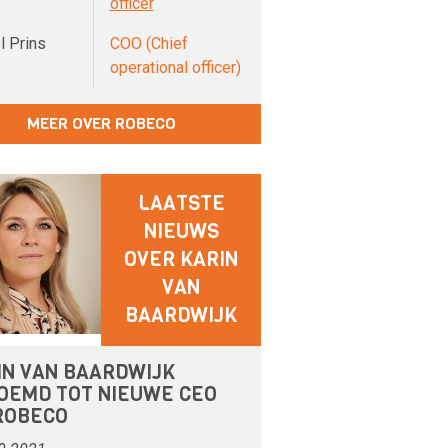
officer
l Prins
COO (Chief
operational officer)
MEER OVER ROBECO
LAATSTE
NIEUWS
OVER KARIN
VAN
BAARDWIJK
IN VAN BAARDWIJK
OEMD TOT NIEUWE CEO
 ROBECO