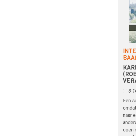
INT
BAA
KAR
(ROB
VER
3-1
Een su
omdat
naar 
andere
open 