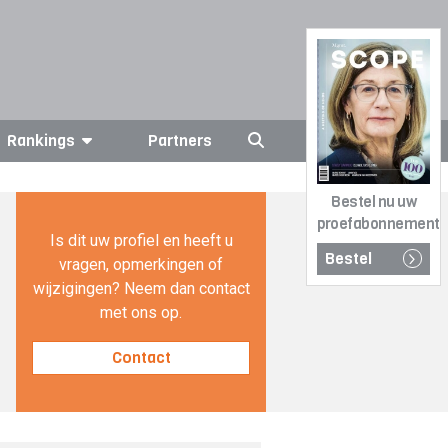
Rankings
Partners
Bestel nu uw
proefabonnement
Is dit uw profiel en heeft u
Bestel
vragen, opmerkingen of
wijzigingen? Neem dan contact
met ons op.
Contact