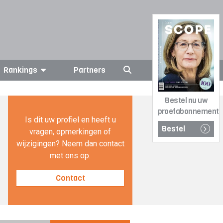
Rankings
Partners
Bestel nu uw
proefabonnement
Is dit uw profiel en heeft u
Bestel
vragen, opmerkingen of
wijzigingen? Neem dan contact
met ons op.
Contact