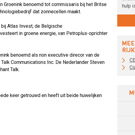
an Groenink benoemd tot commissaris bij het Britse
hulp is
chnologiebedrijf dat zonnecellen maakt.
bij Atlas Invest, de Belgische
vesteert in groene energie, van Petroplus-oprichter
MEE
RIJ
oenink benoemd als non executive direcor van de
CE
t Talk Communications Inc. De Nederlander Steven
Co
hant Talk.
M
eede keer getrouwd en heeft uit beide huwelijken