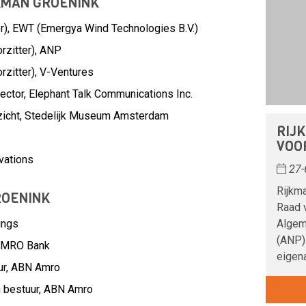
JKMAN GROENINK
r), EWT (Emergya Wind Technologies B.V.)
rzitter), ANP
zitter), V-Ventures
ector, Elephant Talk Communications Inc.
ezicht, Stedelijk Museum Amsterdam
RIJ
VOO
vations
27-
Rijkma
ROENINK
Raad 
ings
Algem
(ANP).
MRO Bank
eigen
ur,
ABN Amro
 bestuur,
ABN Amro