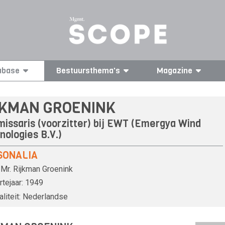
abase
Bestuursthema's
Magazine
JKMAN GROENINK
issaris (voorzitter) bij EWT (Emergya Wind
nologies B.V.)
SONALIA
Mr.
Rijkman Groenink
tejaar:
1949
liteit:
Nederlandse