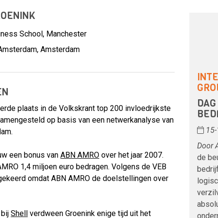
ROENINK
iness School, Manchester
n Amsterdam, Amsterdam
INT
GRO
EN
DAG
erde plaats in de Volkskrant top 200 invloedrijkste
BED
 samengesteld op basis van een netwerkanalyse van
15-
dam.
Door 
euw een bonus van
ABN AMRO
over het jaar 2007.
de beu
MRO 1,4 miljoen euro bedragen. Volgens de VEB
bedrij
tgekeerd omdat ABN AMRO de doelstellingen over
logis
verzi
absolu
 bij
Shell
verdween Groenink enige tijd uit het
ondern