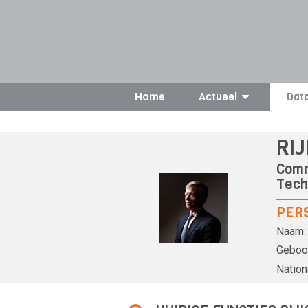
Home
Actueel
Dat
RI
Comm
Tech
PER
Naam:
Geboor
Nationa