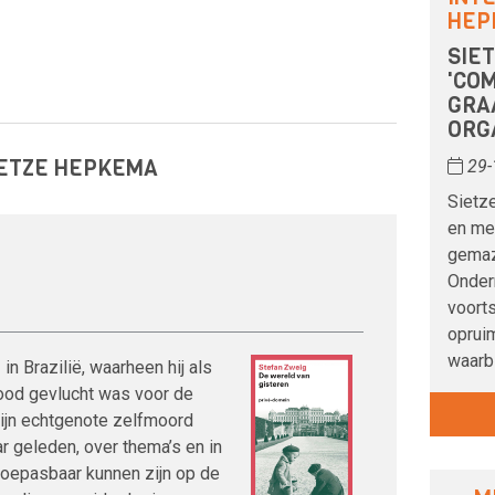
HEP
SIE
'CO
GRA
ORG
IETZE HEPKEMA
29-
Sietz
en me
gemaz
Onder
voorts
opruim
waarbi
in Brazilië, waarheen hij als
ood gevlucht was voor de
 zijn echtgenote zelfmoord
aar geleden, over thema’s en in
oepasbaar kunnen zijn op de