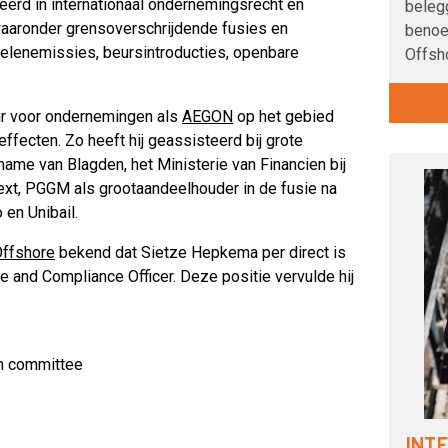
erd in internationaal ondernemingsrecht en
beleg
 waaronder grensoverschrijdende fusies en
benoe
delenemissies, beursintroducties, openbare
Offsh
r voor ondernemingen als
AEGON
op het gebied
fecten. Zo heeft hij geassisteerd bij grote
rname van Blagden, het Ministerie van Financien bij
xt, PGGM als grootaandeelhouder in de fusie na
en Unibail.
ffshore
bekend dat Sietze Hepkema per direct is
 and Compliance Officer. Deze positie vervulde hij
on committee
INT