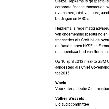
Sietze Hepkema is gespecialise
corporate finance transacties,
overnames, joint-ventures, aan
biedingen en MBO's.
Hepkema is regelmatig adviseu
van ondernemingsbesturing en ef
transacties als Greif bij de ove
de fusie tussen NYSE en Eurone
een openbaar bod van Rodamco 
Op 10 april 2012 maakte
SBM O
aangesteld als Chief Governance
tot 2015.
Wavin
Voorzitter selectie & nominati
Volker Wessels
Lid audit committee