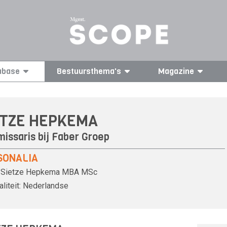
abase
Bestuursthema's
Magazine
ETZE HEPKEMA
issaris bij Faber Groep
SONALIA
Sietze Hepkema
MBA MSc
liteit:
Nederlandse