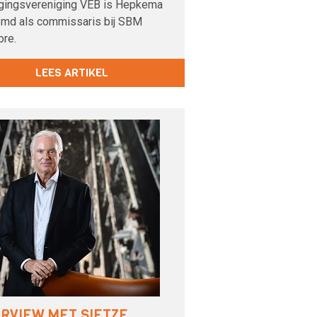
gingsvereniging VEB is Hepkema
md als commissaris bij SBM
ore.
LEES ARTIKEL
ERVIEW MET SIETZE