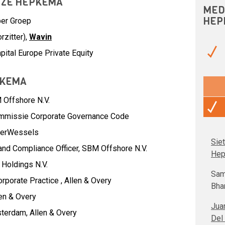
ETZE HEPKEMA
MED
HEP
ber Groep
zitter),
Wavin
pital Europe Private Equity
PKEMA
Offshore N.V.
mmissie Corporate Governance Code
kerWessels
Sie
and Compliance Officer,
SBM Offshore N.V.
He
Holdings N.V.
Sam
rporate Practice ,
Allen & Overy
Bha
en & Overy
Jua
sterdam,
Allen & Overy
Del 