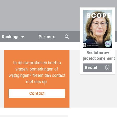
Rankings
Partners
Bestel nu uw
proefabonnement
Is dit uw profiel en heeft u
Bestel
vragen, opmerkingen of
wijzigingen? Neem dan contact
met ons op.
Contact