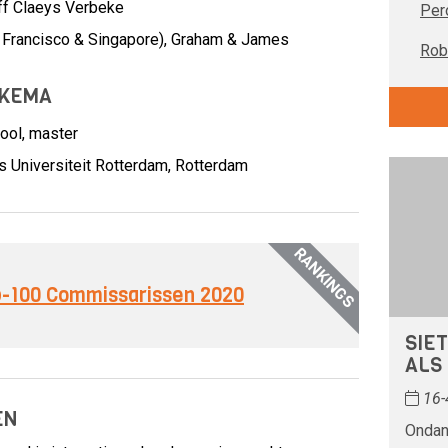
ff Claeys Verbeke
Per
 Francisco & Singapore),
Graham & James
Rob 
PKEMA
ool, master
s Universiteit Rotterdam, Rotterdam
RANKINGS
op-100 Commissarissen 2020
SIE
ALS
16-
EN
Ondan