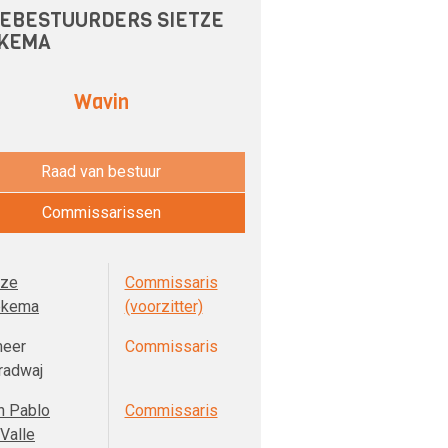
EBESTUURDERS SIETZE
KEMA
Wavin
Raad van bestuur
Commissarissen
tze
Commissaris
pkema
(voorzitter)
eer
Commissaris
radwaj
n Pablo
Commissaris
Valle