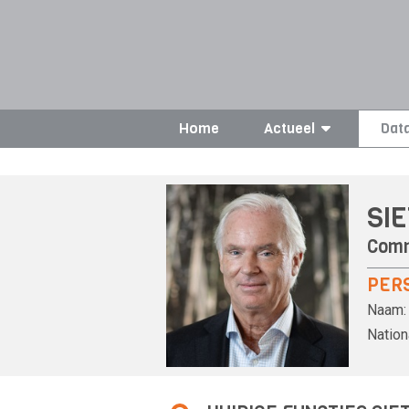
Home
Actueel
Dat
SI
Comm
PER
Naam:
Nationa