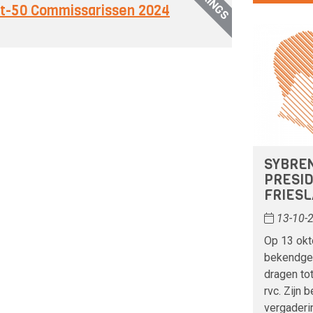
ext-50 Commissarissen 2024
SYBRE
PRESI
FRIES
13-10-
Op 13 okt
bekendge
dragen tot
rvc. Zijn 
vergaderi