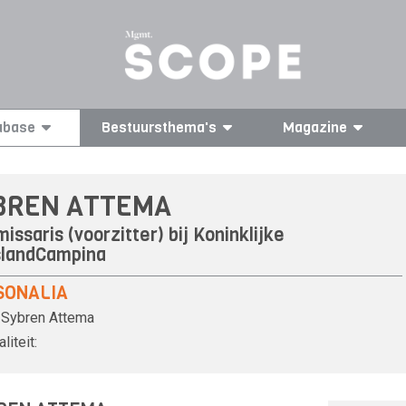
abase
Bestuursthema's
Magazine
BREN ATTEMA
issaris (voorzitter) bij
Koninklijke
slandCampina
SONALIA
Sybren Attema
liteit: