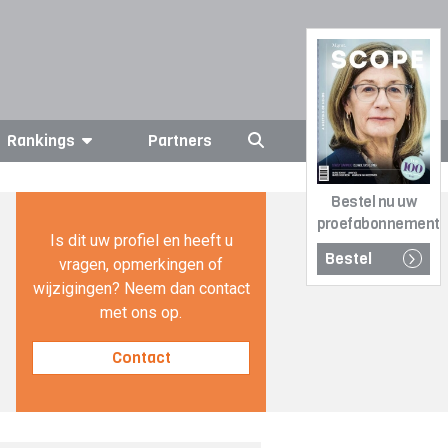
Rankings
Partners
Bestel nu uw
proefabonnement
Is dit uw profiel en heeft u
Bestel
vragen, opmerkingen of
wijzigingen? Neem dan contact
met ons op.
Contact