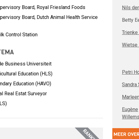
upervisory Board,
Royal Friesland Foods
Nils de
upervisory Board,
Dutch Animal Health Service
Betty E
Trienke
lk Control Station
Wietse
TEMA
e Business Universiteit
Petri H
icultural Education (HLS)
ondary Education (HAVO)
Sandra 
al Real Estat Surveyor
Marlee
MLS)
Eugène
Willem
RANKINGS
MEER OVER