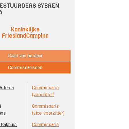
ESTUURDERS SYBREN
A
Koninklijke
FrieslandCampina
Raad van bestuur
Commissarissen
 Attema
Commissaris
(voorzitter)
t
Commissaris
ans
(vice-voorzitter)
 Bakhuis
Commissaris