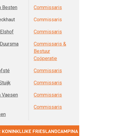
n Besten
Commissaris
eckhaut
Commissaris
 Elshof
Commissaris
 Duursma
Commissaris &
Bestuur
Coöperatie
ofsté
Commissaris
Stuijk
Commissaris
n Vaesen
Commissaris
Commissaris
sen
 KONINKLIJKE FRIESLANDCAMPINA