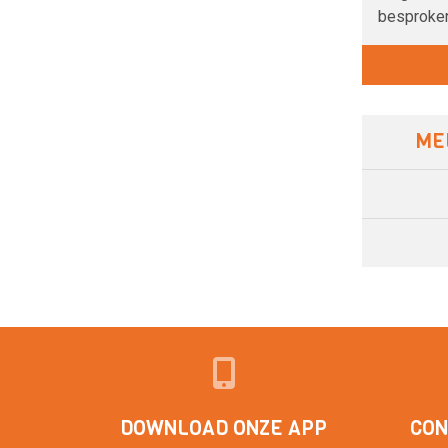
besproke
ME
DOWNLOAD ONZE APP
CON