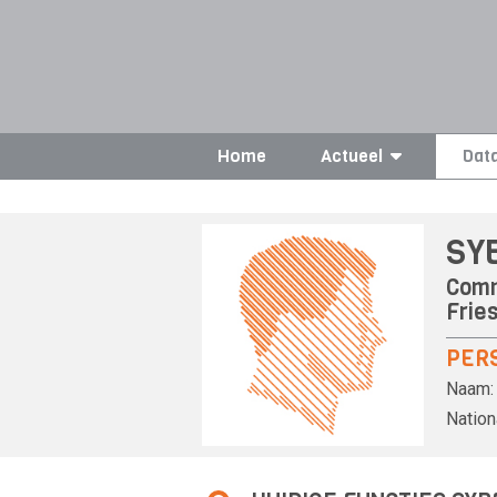
Home
Actueel
Dat
SY
Comm
Frie
PER
Naam:
Nationa