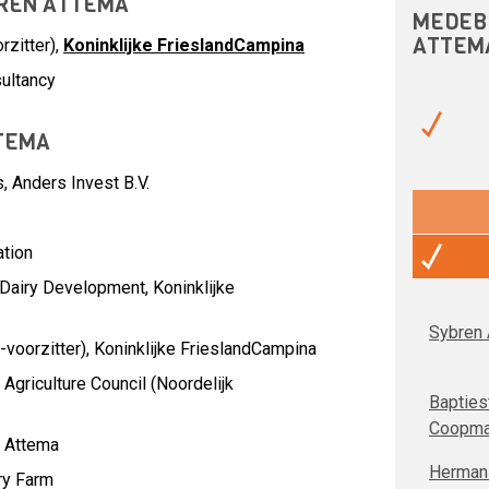
BREN ATTEMA
MEDEB
ATTEM
zitter),
Koninklijke FrieslandCampina
ultancy
TEMA
s,
Anders Invest B.V.
tion
 Dairy Development,
Koninklijke
Sybren
voorzitter),
Koninklijke FrieslandCampina
 Agriculture Council (Noordelijk
Bapties
Coopm
j Attema
Herman
ry Farm