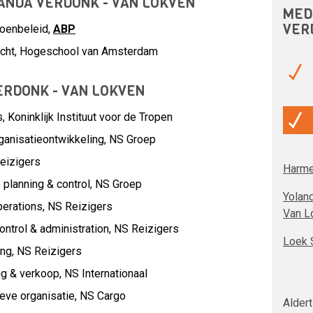
LANDA VERDONK - VAN LOKVEN
MED
VER
ioenbeleid,
ABP
zicht, Hogeschool van Amsterdam
RDONK - VAN LOKVEN
s,
Koninklijk Instituut voor de Tropen
ganisatieontwikkeling,
NS Groep
eizigers
Harme
planning & control,
NS Groep
Yolan
perations,
NS Reizigers
Van L
ntrol & administration,
NS Reizigers
Loek 
ing,
NS Reizigers
ng & verkoop,
NS Internationaal
eve organisatie,
NS Cargo
Alder