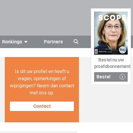
Rankings
Partners
Bestel nu uw
proefabonnement
Is dit uw profiel en heeft u
Bestel
vragen, opmerkingen of
wijzigingen? Neem dan contact
met ons op.
Contact