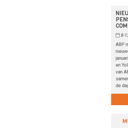
NIE
PEN
COM
8-1
ABP m
nieuw
januar
en Yo
van AB
samen
de dag
M