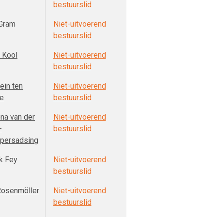
bestuurslid
Gram
Niet-uitvoerend
bestuurslid
d Kool
Niet-uitvoerend
bestuurslid
ein ten
Niet-uitvoerend
e
bestuurslid
na van der
Niet-uitvoerend
-
bestuurslid
persadsing
ck Fey
Niet-uitvoerend
bestuurslid
Rosenmöller
Niet-uitvoerend
bestuurslid