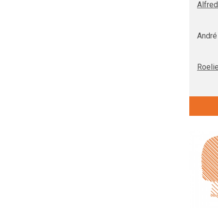
Alfred
André 
Roelie