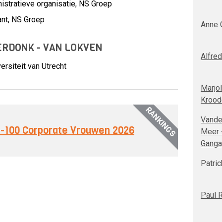
stratieve organisatie,
NS Groep
ant,
NS Groep
Anne 
ERDONK - VAN LOKVEN
Alfre
ersiteit van Utrecht
Marjol
Krood
RANKINGS
Vande
op-100 Corporate Vrouwen 2026
Meer 
Ganga
Patri
Paul 