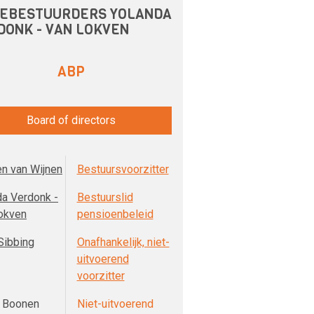
EBESTUURDERS YOLANDA
DONK - VAN LOKVEN
ABP
Board of directors
n van Wijnen
Bestuursvoorzitter
da Verdonk -
Bestuurslid
okven
pensioenbeleid
Sibbing
Onafhankelijk, niet-
uitvoerend
voorzitter
t Boonen
Niet-uitvoerend