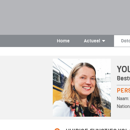
Home
Actueel
Dat
YO
Best
PER
Naam:
Nationa