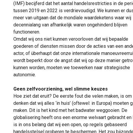
(IMF) becijferd dat het aantal handelsrestricties in de per
tussen 2019 en 2022 is verdrievoudigd. We kunnen er dus
meer van uitgaan dat de mondiale waardeketens waar wij
decennialang van afhankelijk waren ongehinderd blijven
functioneren.
Omdat wij ons niet kunnen veroorloven dat wij bepaalde
goederen of diensten missen door de acties van een and
actor, of überhaupt dat onze internationale manoeuvreerru
wordt beperkt door de angst dat wij op deze manier getro
kunnen worden, moeten we toewerken naar strategische
autonomie.
Geen zelfvoorziening, wel slimme keuzes
Hoe ziet dat eruit? De eerste fout die velen maken, is om
denken dat wij alles ‘in huis’ (oftewel: in Europa) moeten 
maken. Dit is het kind met het badwater weggooien. De
globalisering heeft ons een enorme welvaart gebracht en 
is in ons belang dat wij een open, op regels gebaseerd
handelsstelsel proberen te beschermen. Het zou bijzond