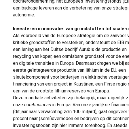
dochteronderneming, het Europees Investeringsfonds (EI
een bijdrage leveren aan de verbetering van onze strateg
autonomie.
Investeren in innovatie: van grondstoffen tot scale-
Als voorbeeld van de Europese strategie om de aanvoer 
kritieke grondstoffen te versterken, ondersteunt de EIB m
een lening aan het Duitse bedrijf Aurubis de productie en
recycling van koper, een onmisbare grondstof voor de ene
en digitale transities in Europa. Daarnaast dragen we bij a
eerste geïntegreerde productie van lithium in de EU, een
sleutelcomponent voor batterijen in elektrische voertuige
financiering van een project in Kaustinen, een Finse regio
een van de grootste lithiumreserves van Europa.
Onze mondiale activiteiten zijn belangrijk, maar eigenlijk z
onze
corebusiness
in Europa. Van onze jaarlijkse financier
(dit jaar naar verwachting zo’n 100 miljard), gaat ongeveer
procent naar (semi)overheden en bedrijven op dit continen
investeringsnoden zijn hier immers torenhoog. En steeds