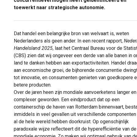
concurrentievermogen heeft geïdentificeerd en
toewerkt naar strategische autonomie.
Dat handel een belangrijke bron van welvaart is, weten
Nederlanders als geen ander. In een recent rapport,
Neder
Handelsland 2025
, laat het Centraal Bureau voor de Statis
(CBS) zien dat wij ongeveer een derde van alle banen in o
land te danken hebben aan exportactiviteiten. Handel draag
aan economische groei, de bijhorende concurrentie dwing
tot innovatie, en consumenten genieten van goedkopere 
betere producten.
Over de jaren heen zijn mondiale aanvoerketens langer en
complexer geworden. Een eindproduct dat op een
containerschip de haven van Rotterdam binnenvaart, best
inmiddels in veel gevallen uit verschillende componenten
al de hele wereld hebben doorkruist. Op ogenschijnlijk
paradoxale wijze reflecteert dit de hyperefficiëntie van de
mondiale economie. Zo maken wij optimaal gebruik van d