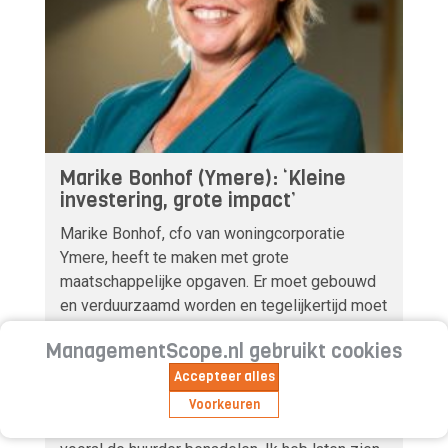
Marike Bonhof (Ymere): ‘Kleine
investering, grote impact’
Marike Bonhof, cfo van woningcorporatie
Ymere, heeft te maken met grote
maatschappelijke opgaven. Er moet gebouwd
en verduurzaamd worden en tegelijkertijd moet
er geïnvesteerd worden in leefbaarheid van
ManagementScope.nl gebruikt cookies
wijken. Niet alles kan tegelijkertijd, terwijl dat
eigenlijk wel zou moeten, merkt ze. Als het
Accepteer alles
gaat om investeringen, stuit ze soms op
Voorkeuren
scepsis. ‘Duurzaamheid zou te veel kosten, en