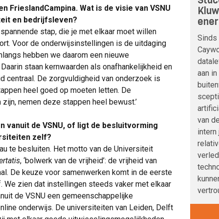
Stac
en FrieslandCampina. Wat is de visie van VSNU
Kluw
ener
eit en bedrijfsleven?
 spannende stap, die je met elkaar moet willen
Sinds 
rt. Voor de onderwijsinstellingen is de uitdaging
Caywoo
 Onlangs hebben we daarom een nieuwe
datale
. Daarin staan kernwaarden als onafhankelijkheid en
aan in
d centraal. De zorgvuldigheid van onderzoek is
buite
t stappen heel goed op moeten letten. De
scepti
 zijn, nemen deze stappen heel bewust.’
artifi
van de
ren vanuit de VSNU, of ligt de besluitvorming
intern
siteiten zelf?
relati
eau te besluiten. Het motto van de Universiteit
verle
ertatis
, ‘bolwerk van de vrijheid’: de vrijheid van
techno
aal. De keuze voor samenwerken komt in de eerste
kunnen
. We zien dat instellingen steeds vaker met elkaar
vertro
nuit de VSNU een gemeenschappelijke
line onderwijs. De universiteiten van Leiden, Delft