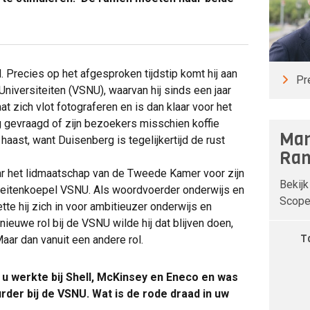
 Precies op het afgesproken tijdstip komt hij aan
Pr
Universiteiten (VSNU), waarvan hij sinds een jaar
aat zich vlot fotograferen en is dan klaar voor het
og gevraagd of zijn bezoekers misschien koffie
Man
haast, want Duisenberg is tegelijkertijd de rust
Ran
 jaar het lidmaatschap van de Tweede Kamer voor zijn
Bekijk
siteitenkoepel VSNU. Als woordvoerder onderwijs en
Scope 
te hij zich in voor ambitieuzer onderwijs en
nieuwe rol bij de VSNU wilde hij dat blijven doen,
T
 Maar dan vanuit een andere rol.
: u werkte bij Shell, McKinsey en Eneco en was
urder bij de VSNU. Wat is de rode draad in uw