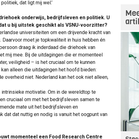
olitiek, dat ligt mij wel.’
Mee
riehoek onderwijs, bedrijfsleven en politiek. U
art
dat u bij uitstek geschikt als VSNU-voorzitter?
erlandse universiteiten om een drijvende kracht van
j. Daarvoor moet je topkwaliteit in huis hebben én
persoon draag ik inderdaad die driehoek van
met mij mee. Bij de uitdagingen die er momenteel
ter, veiligheid – is het cruciaal om te kunnen
an alleen die uitdagingen het hoofd bieden:
e overheid niet. Nederland kan het ook niet alleen,
 intrinsieke motivatie. Om in de wereldtop te
iten cruciaal om met het bedrijfsleven samen te
emende mate uit het bedrijfsleven en
k dat dat nuttig en nodig is vanuit het oogpunt van
bouwt momenteel een Food Research Centre