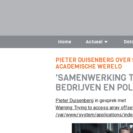
Home
Actueel
Dat
PIETER DUISENBERG OVER
ACADEMISCHE WERELD
'SAMENWERKING T
BEDRIJVEN EN POLI
Pieter Duisenberg
in gesprek met
Warning
: Trying to access array offse
/var/www/system/applications/index