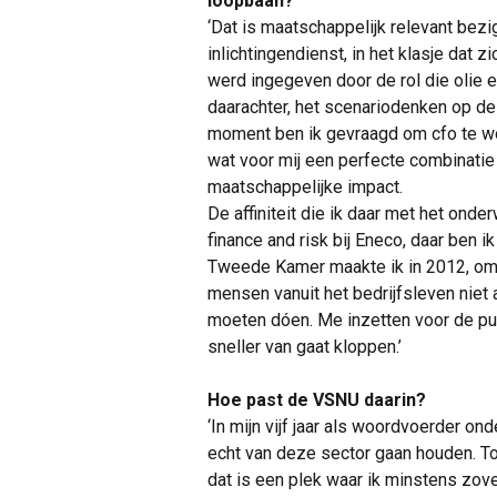
loopbaan?
‘Dat is maatschappelijk relevant bezig z
inlichtingendienst, in het klasje dat 
werd ingegeven door de rol die olie e
daarachter, het scenariodenken op de 
moment ben ik gevraagd om cfo te wo
wat voor mij een perfecte combinatie
maatschappelijke impact.
De affiniteit die ik daar met het ond
finance and risk bij Eneco, daar ben
Tweede Kamer maakte ik in 2012, omda
mensen vanuit het bedrijfsleven niet
moeten dóen. Me inzetten voor de pub
sneller van gaat kloppen.’
Hoe past de VSNU daarin?
‘In mijn vijf jaar als woordvoerder 
echt van deze sector gaan houden. To
dat is een plek waar ik minstens zov