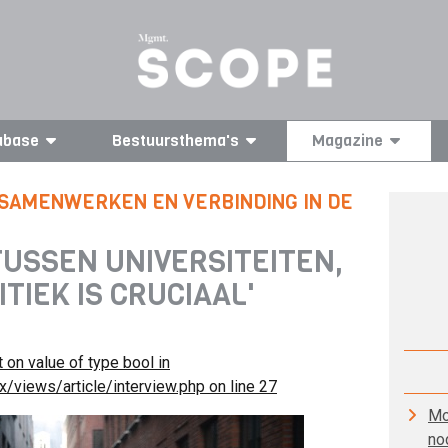
abase
Bestuursthema's
Magazine
 SAMENWERKEN EN VERBINDING IN DE
USSEN UNIVERSITEITEN,
TIEK IS CRUCIAAL'
t on value of type bool in
/views/article/interview.php
on line
27
Mo
no