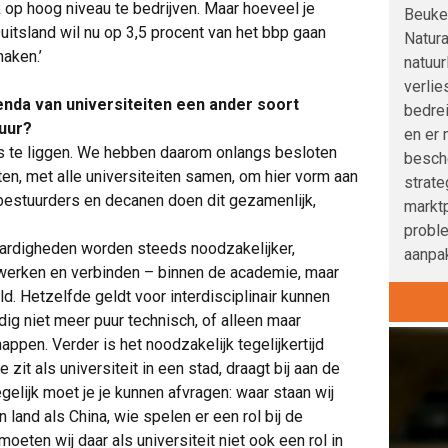
op hoog niveau te bedrijven. Maar hoeveel je
Beuke
 Duitsland wil nu op 3,5 procent van het bbp gaan
Natura
aken.’
natuur
verlie
nda van universiteiten een ander soort
bedre
tuur?
en er 
s te liggen. We hebben daarom onlangs besloten
besche
en, met alle universiteiten samen, om hier vorm aan
strat
: bestuurders en decanen doen dit gezamenlijk,
marktp
probl
aardigheden worden steeds noodzakelijker,
aanpak
werken en verbinden – binnen de academie, maar
. Hetzelfde geldt voor interdisciplinair kunnen
g niet meer puur technisch, of alleen maar
ppen. Verder is het noodzakelijk tegelijkertijd
zit als universiteit in een stad, draagt bij aan de
gelijk moet je je kunnen afvragen: waar staan wij
land als China, wie spelen er een rol bij de
ten wij daar als universiteit niet ook een rol in