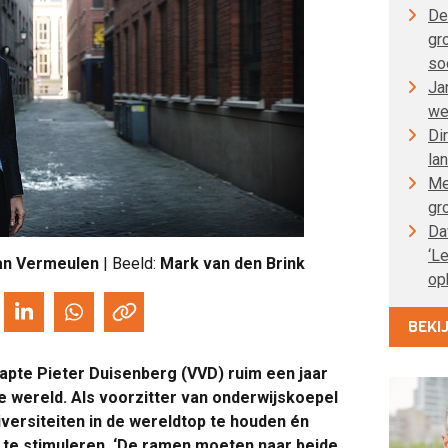
De
gr
so
Ja
we
Di
la
Me
gr
Da
‘L
an Vermeulen
| Beeld:
Mark van den Brink
op
BEKI
tapte Pieter Duisenberg (VVD) ruim een jaar
 wereld. Als voorzitter van onderwijskoepel
versiteiten in de wereldtop te houden én
 te stimuleren. ‘De ramen moeten naar beide