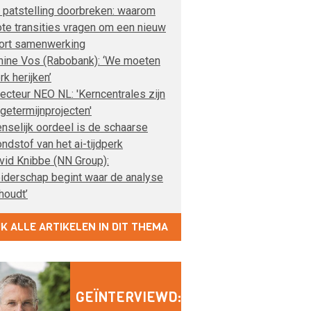
 patstelling doorbreken: waarom
ote transities vragen om een nieuw
ort samenwerking
nine Vos (Rabobank): ‘We moeten
rk herijken’
recteur NEO NL: 'Kerncentrales zijn
ngetermijnprojecten'
nselijk oordeel is de schaarse
ondstof van het ai-tijdperk
vid Knibbe (NN Group):
eiderschap begint waar de analyse
houdt’
JK ALLE ARTIKELEN IN DIT THEMA
GEÏNTERVIEWD: