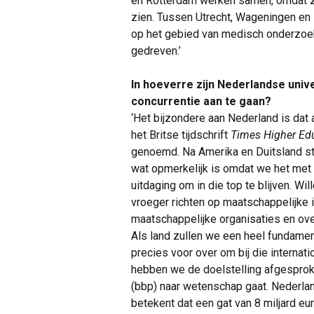
en Rotterdam werken samen, omdat z
zien. Tussen Utrecht, Wageningen en 
op het gebied van medisch onderzoek
gedreven.’
In hoeverre zijn Nederlandse unive
concurrentie aan te gaan?
‘Het bijzondere aan Nederland is dat
het Britse tijdschrift
Times Higher Ed
genoemd. Na Amerika en Duitsland sta
wat opmerkelijk is omdat we het met r
uitdaging om in die top te blijven. W
vroeger richten op maatschappelijke 
maatschappelijke organisaties en ove
Als land zullen we een heel fundame
precies voor over om bij die internati
hebben we de doelstelling afgesproke
(bbp) naar wetenschap gaat. Nederlan
betekent dat een gat van 8 miljard eur