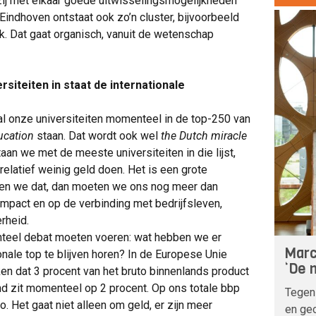
ij met elkaar goede uitwisselingsmogelijkheden
Eindhoven ontstaat ook zo’n cluster, bijvoorbeeld
. Dat gaat organisch, vanuit de wetenschap
rsiteiten in staat de internationale
 al onze universiteiten momenteel in de top-250 van
ucation
staan. Dat wordt ook wel
the Dutch miracle
an we met de meeste universiteiten in die lijst,
elatief weinig geld doen. Het is een grote
illen we dat, dan moeten we ons nog meer dan
impact en op de verbinding met bedrijfsleven,
rheid.
nteel debat moeten voeren: wat hebben we er
Marc
onale top te blijven horen? In de Europese Unie
‘De n
n dat 3 procent van het bruto binnenlands product
d zit momenteel op 2 procent. Op ons totale bbp
Tegen
o. Het gaat niet alleen om geld, er zijn meer
en geo