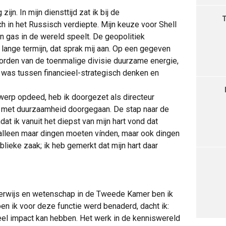
ijn. In mijn diensttijd zat ik bij de
zich in het Russisch verdiepte. Mijn keuze voor Shell
n gas in de wereld speelt. De geopolitiek
lange termijn, dat sprak mij aan. Op een gegeven
rden van de toenmalige divisie duurzame energie,
 was tussen financieel-strategisch denken en
erwerp opdeed, heb ik doorgezet als directeur
 ik met duurzaamheid doorgegaan. De stap naar de
t ik vanuit het diepst van mijn hart vond dat
 alleen maar dingen moeten vínden, maar ook dingen
lieke zaak; ik heb gemerkt dat mijn hart daar
onderwijs en wetenschap in de Tweede Kamer ben ik
en ik voor deze functie werd benaderd, dacht ik:
eel impact kan hebben. Het werk in de kenniswereld