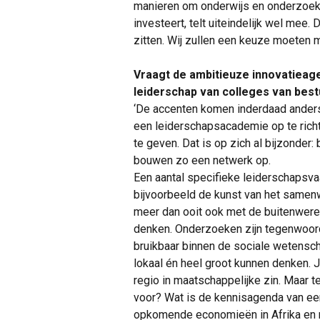
manieren om onderwijs en onderzoek 
investeert, telt uiteindelijk wel mee.
zitten. Wij zullen een keuze moeten m
Vraagt de ambitieuze innovatieage
leiderschap van colleges van bes
‘De accenten komen inderdaad ander
een leiderschapsacademie op te richt
te geven. Dat is op zich al bijzonder
bouwen zo een netwerk op.
Een aantal specifieke leiderschapsv
bijvoorbeeld de kunst van het samen
meer dan ooit ook met de buitenwereld
denken. Onderzoeken zijn tegenwoordi
bruikbaar binnen de sociale wetenscha
lokaal én heel groot kunnen denken. Je 
regio in maatschappelijke zin. Maar te
voor? Wat is de kennisagenda van een 
opkomende economieën in Afrika en moe