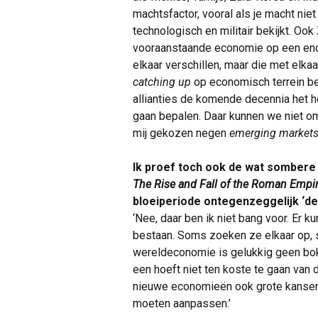
machtsfactor, vooral als je macht nie
technologisch en militair bekijkt. Ook 
vooraanstaande economie op een enor
elkaar verschillen, maar die met el
catching up
op economisch terrein bez
allianties de komende decennia het h
gaan bepalen. Daar kunnen we niet om
mij gekozen negen
emerging market
Ik proef toch ook de wat sombere
The Rise and Fall of the Roman Empi
bloeiperiode ontegenzeggelijk ‘de 
‘Nee, daar ben ik niet bang voor. Er 
bestaan. Soms zoeken ze elkaar op, s
wereldeconomie is gelukkig geen bok
een hoeft niet ten koste te gaan van 
nieuwe economieën ook grote kansen b
moeten aanpassen.’