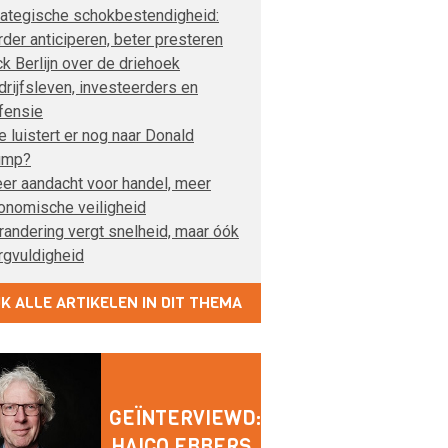
rategische schokbestendigheid:
rder anticiperen, beter presteren
ck Berlijn over de driehoek
drijfsleven, investeerders en
fensie
e luistert er nog naar Donald
ump?
er aandacht voor handel, meer
onomische veiligheid
randering vergt snelheid, maar óók
rgvuldigheid
JK ALLE ARTIKELEN IN DIT THEMA
GEÏNTERVIEWD:
HAICO EBBERS