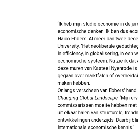
‘Ik heb mijn studie economie in de jar
economische denken. Ik ben dus econ
Haico Ebbers
. Al meer dan twee dece
University. ‘Het neoliberale gedachte
in efficiency, in globalisering, in een
economische systeem. Nu zie ik dat an
deze muren van Kasteel Nyenrode is 
gegaan over marktfalen of overheidsin
maken hebben.’
Onlangs verscheen van Ebbers’ hand
Changing Global Landscape
. ‘Mijn e
commissarissen moeite hebben met he
uit elkaar halen van structurele, tren
ontwikkelingen anderzijds. Daarbij bl
internationale economische kennis.’