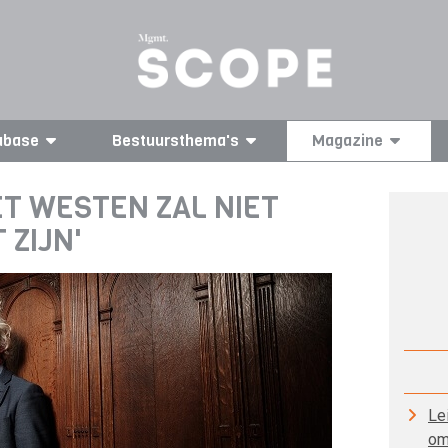
abase
Bestuursthema's
Magazine
ET WESTEN ZAL NIET
 ZIJN'
Le
om