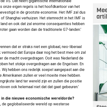
 de VS. Dat heeft gigantische internationale
ns onze eigen regels is het hoofdkantoor van het
Mee
gevestigd in de grootste economie. Het IMF zal dus
art
g of Shanghai verhuizen. Het stemrecht in het IMF is
 land en ook dat zal enorme consequenties hebben
roter gaan worden dan de traditionele G7-landen.’
nnen dat er straks niet een globaal, neo-liberaal
Ik vermoed dat Europa daar nog het best mee om zal
rder de macht overgedragen. Ooit was Nederland de
bben het stokje overgedragen aan de Engelsen. En
 Wij hebben ons redelijk soepel aangepast aan die
de Amerikanen zullen er veel moeite mee hebben.
grijkste land ter wereld zijn en zullen die positie
loven ook helemaal niet dat dat gaat gebeuren.’
f in die nieuwe economische wereldorde?
s, de geglobaliseerde wereld op westerse