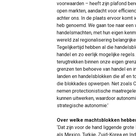
voorwaarden – heeft zijn plafond bere
open markten, aandacht voor efficiency
achter ons. In de plaats ervoor komt 
heb genoemd. We gaan toe naar een w
handelsmachten, met hun eigen kenme
wereld zal regionalisering belangrijk
Tegelijkertijd hebben al die handelsb
handel en zo eerlijk mogelijke regels
terugtrekken binnen onze eigen gren
grenzen ten behoeve van handel en i
landen en handelsblokken die af en t
die blokkades opwerpen. Net zoals Ch
nemen protectionistische maatregele
kunnen uitwerken, waardoor autonomie
strategische autonomie.’
Over welke machtsblokken hebben 
‘Dat zijn voor de hand liggende grote 
als Mexico, Turkije, Zuid-Korea en I