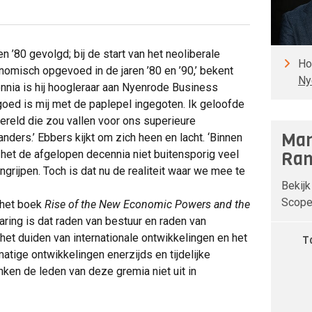
en ’80 gevolgd; bij de start van het neoliberale
Ho
omisch opgevoed in de jaren ’80 en ’90,’ bekent
Ny
nnia is hij hoogleraar aan Nyenrode Business
goed is mij met de paplepel ingegoten. Ik geloofde
 wereld die zou vallen voor ons superieure
Man
ders.’ Ebbers kijkt om zich heen en lacht. ‘Binnen
het de afgelopen decennia niet buitensporig veel
Ran
grijpen. Toch is dat nu de realiteit waar we mee te
Bekijk
Scope 
 het boek
Rise of the New Economic Powers and the
rvaring is dat raden van bestuur en raden van
t duiden van internationale ontwikkelingen en het
T
dmatige ontwikkelingen enerzijds en tijdelijke
inken de leden van deze gremia niet uit in