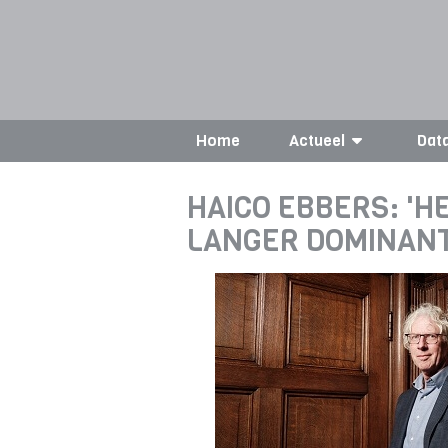
Home
Actueel
Dat
HAICO EBBERS: 'H
LANGER DOMINANT