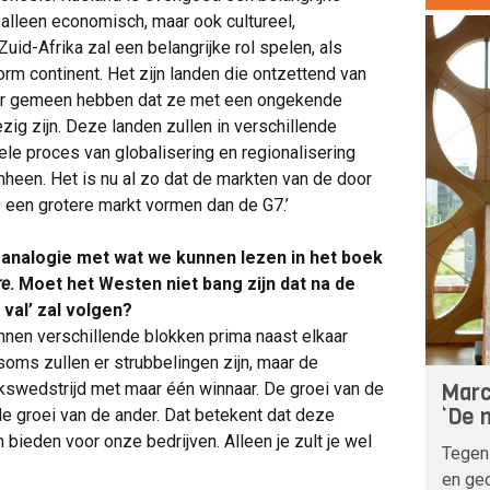
t alleen economisch, maar ook cultureel,
Zuid-Afrika zal een belangrijke rol spelen, als
m continent. Het zijn landen die ontzettend van
kaar gemeen hebben dat ze met een ongekende
ig zijn. Deze landen zullen in verschillende
ele proces van globalisering en regionalisering
heen. Het is nu al zo dat de markten van de door
s
een grotere markt vormen dan de G7.’
 analogie met wat we kunnen lezen in het boek
re
. Moet het Westen niet bang zijn dat na de
val’ zal volgen?
kunnen verschillende blokken prima naast elkaar
oms zullen er strubbelingen zijn, maar de
Marc
swedstrijd met maar één winnaar. De groei van de
‘De n
de groei van de ander. Dat betekent dat deze
ieden voor onze bedrijven. Alleen je zult je wel
Tegen
en geo