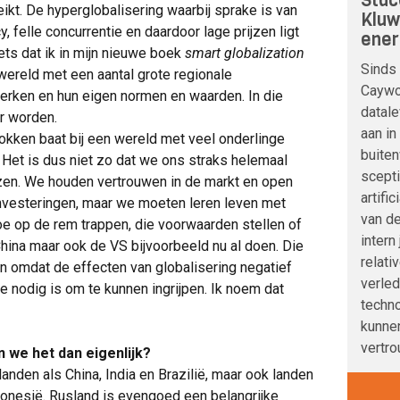
Stac
ikt. De hyperglobalisering waarbij sprake is van
Kluw
, felle concurrentie en daardoor lage prijzen ligt
ener
iets dat ik in mijn nieuwe boek
smart globalization
Sinds 
ereld met een aantal grote regionale
Caywoo
rken en hun eigen normen en waarden. In die
datale
er worden.
aan in
lokken baat bij een wereld met veel onderlinge
buite
. Het is dus niet zo dat we ons straks helemaal
scepti
zen. We houden vertrouwen in de markt en open
artifi
nvesteringen, maar we moeten leren leven met
van de
oe op de rem trappen, die voorwaarden stellen of
intern
ina maar ook de VS bijvoorbeeld nu al doen. Die
relati
n omdat de effecten van globalisering negatief
verle
 nodig is om te kunnen ingrijpen. Ik noem dat
techno
kunnen
vertro
we het dan eigenlijk?
landen als China, India en Brazilië, maar ook landen
ndonesië. Rusland is evengoed een belangrijke