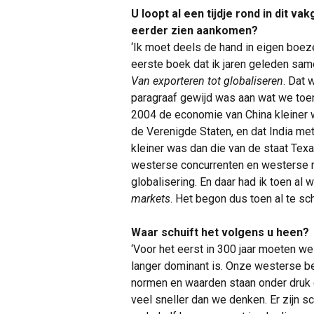
U loopt al een tijdje rond in dit 
eerder zien aankomen?
‘Ik moet deels de hand in eigen boez
eerste boek dat ik jaren geleden sa
Van exporteren tot globaliseren
. Dat 
paragraaf gewijd was aan wat we toen
2004 de economie van China kleiner wa
de Verenigde Staten, en dat India me
kleiner was dan die van de staat Texa
westerse concurrenten en westerse r
globalisering. En daar had ik toen al
markets
. Het begon dus toen al te sch
Waar schuift het volgens u heen?
‘Voor het eerst in 300 jaar moeten we
langer dominant is. Onze westerse b
normen en waarden staan onder druk e
veel sneller dan we denken. Er zijn s