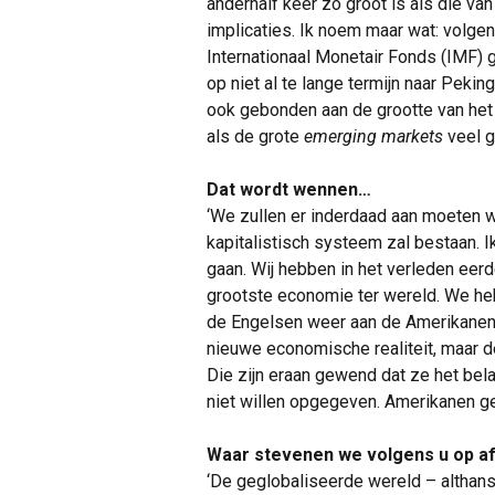
anderhalf keer zo groot is als die van
implicaties. Ik noem maar wat: volge
Internationaal Monetair Fonds (IMF) 
op niet al te lange termijn naar Pekin
ook gebonden aan de grootte van het
als de grote
emerging markets
veel g
Dat wordt wennen…
‘We zullen er inderdaad aan moeten we
kapitalistisch systeem zal bestaan. 
gaan. Wij hebben in het verleden ee
grootste economie ter wereld. We he
de Engelsen weer aan de Amerikanen.
nieuwe economische realiteit, maar 
Die zijn eraan gewend dat ze het belan
niet willen opgegeven. Amerikanen ge
Waar stevenen we volgens u op a
‘De geglobaliseerde wereld – althan