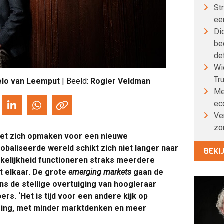
St
ee
Di
be
de
Wi
Tr
lo van Leemput
| Beeld:
Rogier Veldman
Me
ec
Ve
zo
oet zich opmaken voor een nieuwe
baliseerde wereld schikt zich niet langer naar
BEKI
kelijkheid functioneren straks meerdere
 elkaar. De grote
emerging markets
gaan de
ans de stellige overtuiging van hoogleraar
rs. ‘Het is tijd voor een andere kijk op
sering, met minder marktdenken en meer