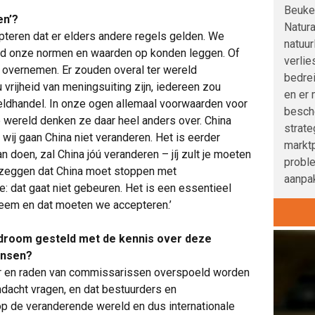
Beuke
en’?
Natura
epteren dat er elders andere regels gelden. We
natuur
ld onze normen en waarden op konden leggen. Of
verlie
ou overnemen. Er zouden overal ter wereld
bedre
vrijheid van meningsuiting zijn, iedereen zou
en er 
eldhandel. In onze ogen allemaal voorwaarden voor
besche
e wereld denken ze daar heel anders over. China
strat
 wij gaan China niet veranderen. Het is eerder
marktp
an doen, zal China jóú veranderen – jíj zult je moeten
probl
zeggen dat China moet stoppen met
aanpak
 dat gaat niet gebeuren. Het is een essentieel
eem en dat moeten we accepteren.’
rdroom gesteld met de kennis over deze
ensen?
uur en raden van commissarissen overspoeld worden
ndacht vragen, en dat bestuurders en
op de veranderende wereld en dus internationale