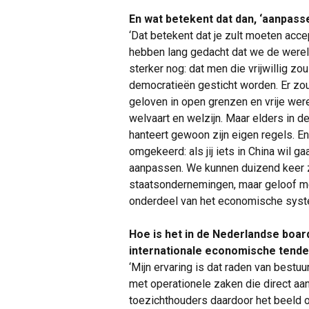
En wat betekent dat dan, ‘aanpass
‘Dat betekent dat je zult moeten acc
hebben lang gedacht dat we de were
sterker nog: dat men die vrijwillig z
democratieën gesticht worden. Er zou 
geloven in open grenzen en vrije wer
welvaart en welzijn. Maar elders in d
hanteert gewoon zijn eigen regels. En
omgekeerd: als jij iets in China wil ga
aanpassen. We kunnen duizend keer 
staatsondernemingen, maar geloof me:
onderdeel van het economische syst
Hoe is het in de Nederlandse boa
internationale economische tend
‘Mijn ervaring is dat raden van best
met operationele zaken die direct aa
toezichthouders daardoor het beeld 