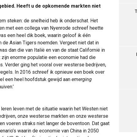
vakgebied. Heeft u de opkomende markten niet
em steken: de snelheid heb ik onderschat. Het
men met een collega van Nyenrode schreef heette
was een heel dik boek, waarin geloof ik één
 de Asian Tigers noemden. Vergeet niet dat in
s dan die van Italië en van de staat Californië in
t zijn enorme populatie een economie had die
s. Verder ging het vooral over westerse bedrijven,
egels. In 2016 schreef ik opnieuw een boek over
 wel een heel hoofdstuk gewijd aan
emerging
uiven.’
 leren leven met de situatie waarin het Westen niet
edrijven, onze westerse markten en onze westerse
n voeren straks niet langer de boventoon. Dat gaat
cenario’s waarin de economie van China in 2050