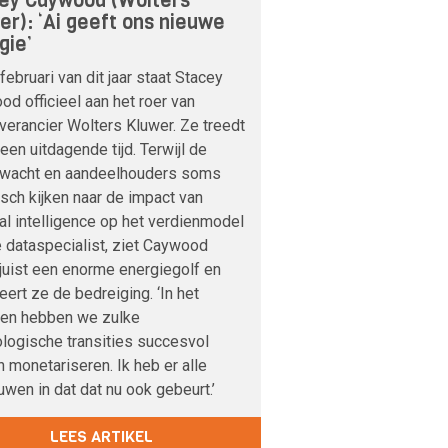
ey Caywood (Wolters
er): ‘Ai geeft ons nieuwe
gie’
februari van dit jaar staat Stacey
d officieel aan het roer van
verancier Wolters Kluwer. Ze treedt
 een uitdagende tijd. Terwijl de
nwacht en aandeelhouders soms
sch kijken naar de impact van
cial intelligence op het verdienmodel
 dataspecialist, ziet Caywood
 juist een enorme energiegolf en
veert ze de bedreiging. ‘In het
den hebben we zulke
logische transities succesvol
 monetariseren. Ik heb er alle
uwen in dat dat nu ook gebeurt.’
LEES ARTIKEL