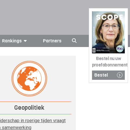
Rankings
Partners
Bestel nu uw
proefabonnement
Bestel
Geopolitiek
iderschap in roerige tijden vraagt
 samenwerking