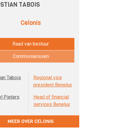
ISTIAN TABOIS
Celonis
Raad van bestuur
Commissarissen
ian Tabois
Regional vice
president Benelux
l Pieters
Head of financial
services Benelux
MEER OVER CELONIS