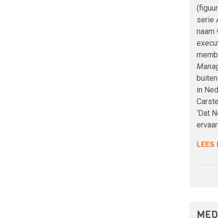
(figuu
serie
naam 
execu
membe
Mana
buite
in Ned
Carste
‘Dat N
ervaar
LEES
MED