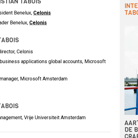
ISTIAN TABOIS
INT
TAB
sident Benelux,
Celonis
ader Benelux,
Celonis
TABOIS
irector,
Celonis
business applications global accounts,
Microsoft
tmanager,
Microsoft Amsterdam
TABOIS
nagement, Vrije Universiteit Amsterdam
AAR
DE B
CRA