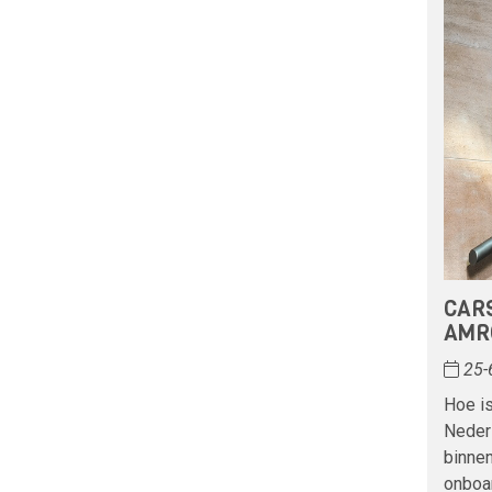
CAR
AMRO
25-
Hoe is
Neder
binne
onboar