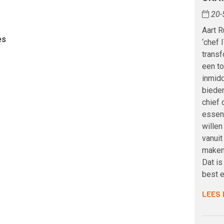
20-
Aart R
es
‘chef 
trans
een to
inmidd
biede
chief d
essent
willen
vanui
maken
Dat i
best e
LEES