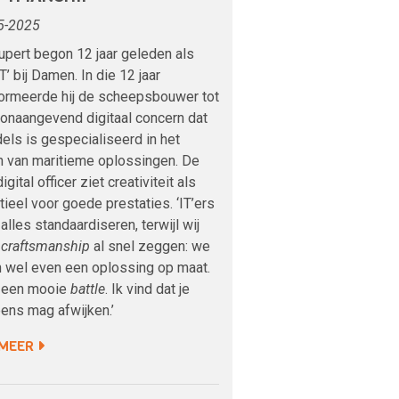
5-2025
upert begon 12 jaar geleden als
IT’ bij Damen. In die 12 jaar
formeerde hij de scheepsbouwer tot
onaangevend digitaal concern dat
els is gespecialiseerd in het
n van maritieme oplossingen. De
igital officer ziet creativiteit als
ieel voor goede prestaties. ‘IT’ers
 alles standaardiseren, terwijl wij
t
craftsmanship
al snel zeggen: we
 wel even een oplossing op maat.
s een mooie
battle
. Ik vind dat je
ens mag afwijken.’
 MEER