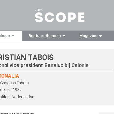
abase
Bestuursthema's
Magazine
RISTIAN TABOIS
onal vice president Benelux bij
Celonis
SONALIA
Christian Tabois
tejaar:
1982
liteit:
Nederlandse