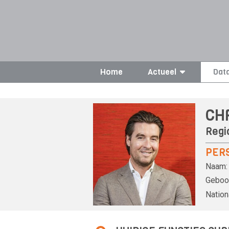
Home
Actueel
Dat
CH
Regi
PER
Naam:
Geboor
Nationa