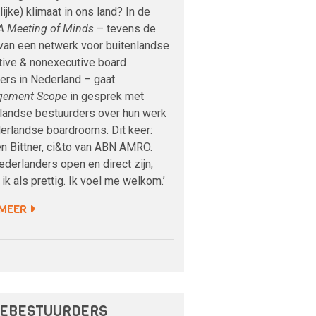
rlijke) klimaat in ons land? In de
A Meeting of Minds
– tevens de
van een netwerk voor buitenlandse
tive & nonexecutive board
rs in Nederland – gaat
gement Scope
in gesprek met
nlandse bestuurders over hun werk
erlandse boardrooms. Dit keer:
n Bittner, ci&to van ABN AMRO.
ederlanders open en direct zijn,
 ik als prettig. Ik voel me welkom.’
 MEER
EBESTUURDERS