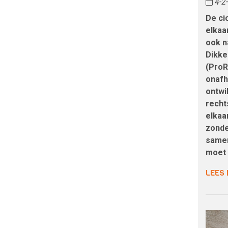
4-2
De cio
elkaa
ook n
Dikke
(ProR
onafh
ontwi
recht
elkaa
zonde
samen
moet 
LEES