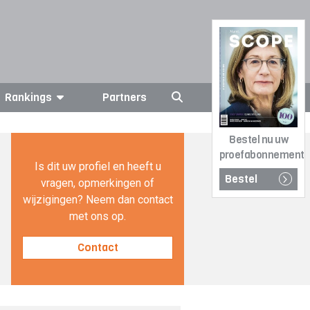
Rankings
Partners
Bestel nu uw
proefabonnement
Is dit uw profiel en heeft u
Bestel
vragen, opmerkingen of
wijzigingen? Neem dan contact
met ons op.
Contact