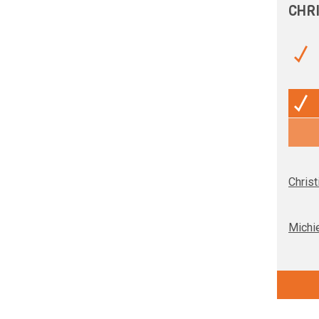
CHR
Christ
Michie