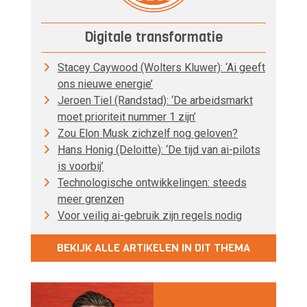
Digitale transformatie
Stacey Caywood (Wolters Kluwer): ‘Ai geeft
ons nieuwe energie’
Jeroen Tiel (Randstad): ‘De arbeidsmarkt
moet prioriteit nummer 1 zijn’
Zou Elon Musk zichzelf nog geloven?
Hans Honig (Deloitte): ‘De tijd van ai-pilots
is voorbij’
Technologische ontwikkelingen: steeds
meer grenzen
Voor veilig ai-gebruik zijn regels nodig
BEKIJK ALLE ARTIKELEN IN DIT THEMA