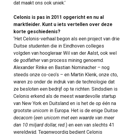
dat maakt ons ook uniek.’
Celonis is pas in 2011 opgericht en nu al
marktleider. Kunt u iets vertellen over deze
korte geschiedenis?
‘Het Celonis-verhaal begon als een project van drie
Duitse studenten die in Eindhoven colleges
volgden van hoogleraar Wil van der Aalst, ook wel
de
godfather
van process mining genoemd.
Alexander Rinke en Bastian Nominacher – nog
steeds onze co-ceo’s – en Martin Klenk, onze cto,
waren zo onder de indruk van de technologie dat
ze besloten een bedrijf op te richten. Sindsdien is
Celonis erkend als de meest waardevolle startup
van New York en Duitsland en is het de op één na
grootste
unicorn
in Europa. Het is de enige Duitse
decacorn
(
een unicorn met een waarde van meer
dan 10 miljard dollar, red.
) en een van slechts 41
wereldwijd. Tegenwoordig bedient Celonis