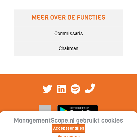
MEER OVER DE FUNCTIES
Commissaris
Chairman
ManagementScope.nl gebruikt cookies
Accepteer alles
Contact
|
Cookieverklaring | Privacyverklaring |
Voorkeuren