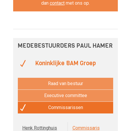
dan
contact
met ons op.
MEDEBESTUURDERS PAUL HAMER
Koninklijke BAM Groep
Raad van bestuur
Executive committee
Commissarissen
Henk Rottinghuis
Commissaris