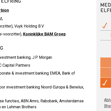
 ELFRING
MED
ELF
rbion
r.
zitter), Vuyk Holding B.V
-voorzitter),
Koninklijke BAM Groep
NG
nvestment banking,
J.P. Morgan
 Capital Partners
rporate & investment banking EMEA,
Bank of
voor investment banking Noord-Europa & Benelux,
Abhi
se functies,
ABN Amro, Rabobank, Amsterdamse
Bha
n en Lehman Brothers