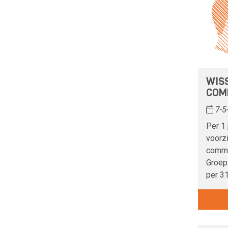
WIS
COM
7-5
Per 1 
voorzi
commi
Groep.
per 3