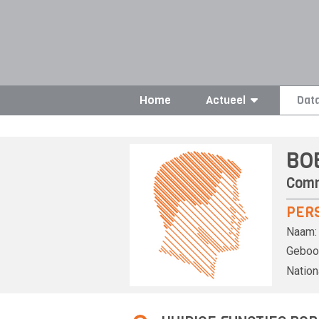
Home
Actueel
Dat
BO
Comm
PER
Naam:
Geboor
Nationa