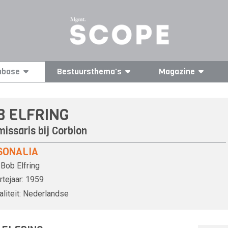
abase
Bestuursthema's
Magazine
B ELFRING
issaris bij
Corbion
SONALIA
Bob Elfring
tejaar:
1959
liteit:
Nederlandse