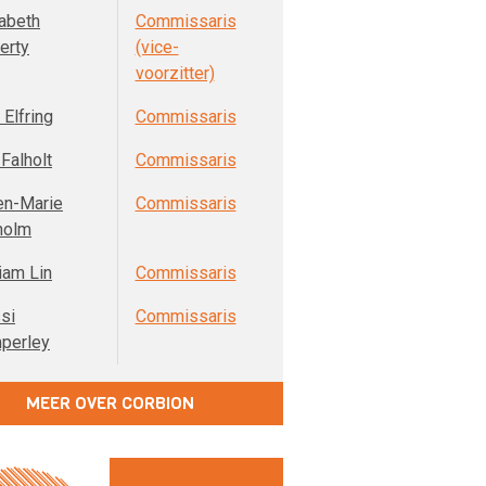
zabeth
Commissaris
erty
(vice-
voorzitter)
Elfring
Commissaris
Falholt
Commissaris
en-Marie
Commissaris
holm
iam Lin
Commissaris
si
Commissaris
perley
MEER OVER CORBION