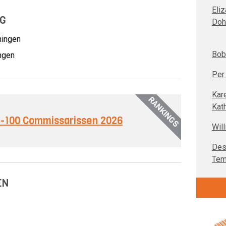
Eli
NG
Doh
ningen
Bob 
ingen
Per 
Kar
RANKINGS
Kat
op-100 Commissarissen 2026
Will
Des
Tem
EN