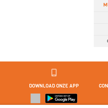
M
DOWNLOAD ONZE APP
CON