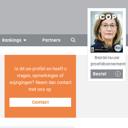
Rankings
Partners
Bestel nu uw
proefabonnement
Is dit uw profiel en heeft u
Bestel
vragen, opmerkingen of
wijzigingen? Neem dan contact
met ons op.
Contact