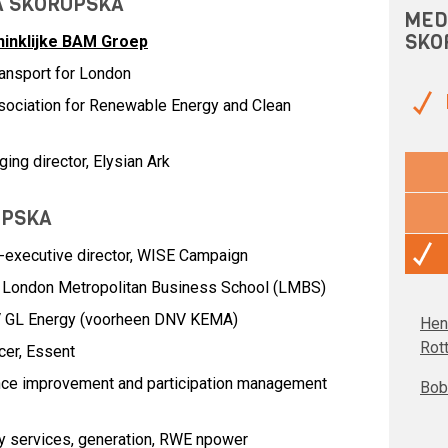
NA SKORUPSKA
MED
SKO
ninklijke BAM Groep
ansport for London
sociation for Renewable Energy and Clean
ng director, Elysian Ark
UPSKA
-executive director,
WISE Campaign
,
London Metropolitan Business School (LMBS)
 GL Energy (voorheen DNV KEMA)
Hen
Rot
cer,
Essent
nce improvement and participation management
Bob 
y services, generation,
RWE npower