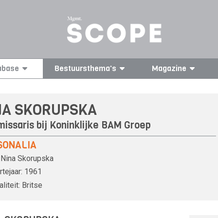
abase
Bestuursthema's
Magazine
NA SKORUPSKA
issaris bij
Koninklijke BAM Groep
SONALIA
Nina Skorupska
tejaar:
1961
liteit:
Britse