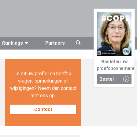
Rankings
Partners
Bestel nu uw
proefabonnement
Is dit uw profiel en heeft u
Bestel
vragen, opmerkingen of
wijzigingen? Neem dan contact
met ons op.
Contact