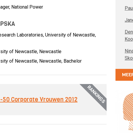
ager,
National Power
Pau
Jan
UPSKA
Den
search Laboratories, University of Newcastle,
Ko
Nin
rsity of Newcastle, Newcastle
Sko
sity of Newcastle, Newcastle, Bachelor
MEER
RANKINGS
op-50 Corporate Vrouwen 2012