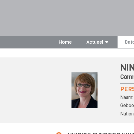
Home
Actueel
Dat
NI
Comm
PER
Naam:
Geboor
Nationa