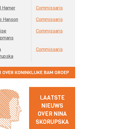
l Hamer
Commissaris
e Hanson
Commissaris
ise
Commissaris
opmans
a
Commissaris
rupska
 OVER KONINKLIJKE BAM GROEP
LAATSTE
NIEUWS
OVER NINA
SKORUPSKA