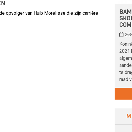
EN
BAM
de opvolger van
Huib Morelisse
die zijn carrière
SKO
COM
2-3
Konin
2021 
algem
aandee
te dra
raad 
M