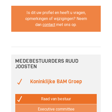
Is dit uw profiel en heeft u vragen,
opmerkingen of wijzigingen? Neem
dan
contact
met ons op.
MEDEBESTUURDERS RUUD
JOOSTEN
Koninklijke BAM Groep
Raad van bestuur
Executive committee