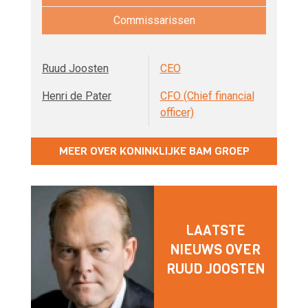
Commissarissen
Ruud Joosten
CEO
Henri de Pater
CFO (Chief financial
officer)
MEER OVER KONINKLIJKE BAM GROEP
LAATSTE
NIEUWS OVER
RUUD JOOSTEN