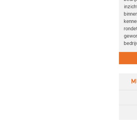
inzich
binnen
kenner
rondet
gewor
bedrij
M