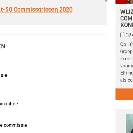
ext-50 Commissarissen 2020
WIJ
COM
KON
10-
Op 10
EN
Groep
in de 
voorn
Elfri
ssie
als c
committee
tie commissie