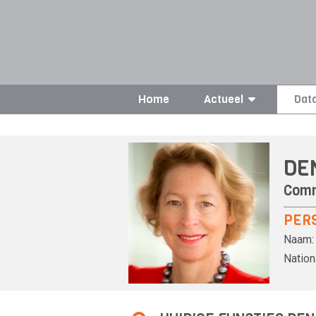
Home
Actueel
Dat
DE
Comm
PER
Naam:
Nationa