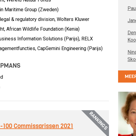
Pau
in Maritime Group (Zweden)
egal & regulatory division,
Wolters Kluwer
Jan
ht,
African Wildlife Foundation (Kenia)
Den
iness Information Solutions (Parijs),
RELX
Ko
nagementfuncties,
CapGemini Engineering (Parijs)
Nin
Sko
OPMANS
MEER
ad
m
RANKINGS
op-100 Commissarissen 2021