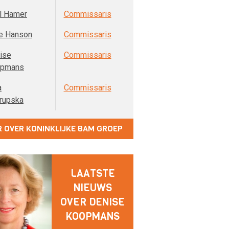
l Hamer
Commissaris
e Hanson
Commissaris
ise
Commissaris
opmans
a
Commissaris
rupska
 OVER KONINKLIJKE BAM GROEP
LAATSTE
NIEUWS
OVER DENISE
KOOPMANS