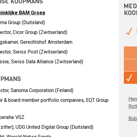
NISE KOOPMANS
MED
KOO
ninklijke BAM Groep
ma Group (Duitsland)
ctor, Cicor Group (Zwitserland)
ngskamer, Gerechtshof Amsterdam
ector, Swiss Post (Zwitserland)
sie, Swiss Data Alliance (Zwitserland)
OPMANS
ctor,
Sanoma Corporation (Finland)
Hen
air & board member portfolio companies,
EQT Group
Rot
peratie VGZ
Bob 
itter),
UDG United Digital Group (Duitsland)
ht,
Wereld Natuur Fonds