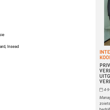
sie
ard, Insead
INT
KOO
PRI
VER
UIT
VER
4-9
Mana
zoiets
bedri