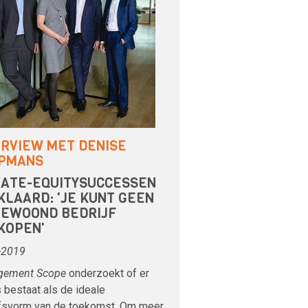
ERVIEW MET DENISE
PMANS
VATE-EQUITYSUCCESSEN
KLAARD: 'JE KUNT GEEN
GEWOOND BEDRIJF
KOPEN'
-2019
gement Scope
onderzoekt of er
 bestaat als de ideale
jfsvorm van de toekomst. Om meer