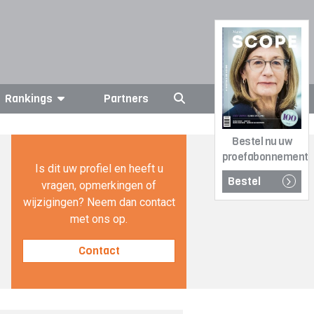
Rankings
Partners
Bestel nu uw
proefabonnement
Is dit uw profiel en heeft u
Bestel
vragen, opmerkingen of
wijzigingen? Neem dan contact
met ons op.
Contact