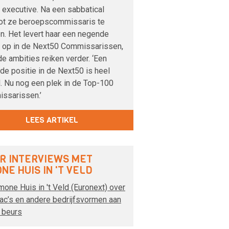
s executive. Na een sabbatical
ot ze beroepscommissaris te
n. Het levert haar een negende
s op in de Next50 Commissarissen,
e ambities reiken verder. ‘Een
e positie in de Next50 is heel
. Nu nog een plek in de Top-100
ssarissen.’
LEES ARTIKEL
R INTERVIEWS MET
NE HUIS IN 'T VELD
mone Huis in 't Veld (Euronext) over
ac’s en andere bedrijfsvormen aan
 beurs