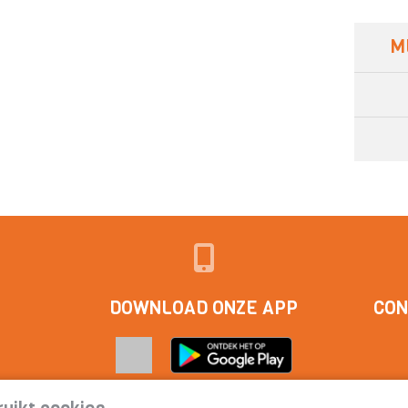
M
DOWNLOAD ONZE APP
CON