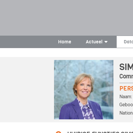
Home
Actueel
Dat
SIM
Comm
PER
Naam:
Geboor
Nationa