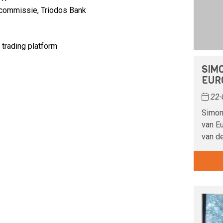
ecommissie, Triodos Bank
 trading platform
SIMO
EUR
22-
Simone
van Eu
van de