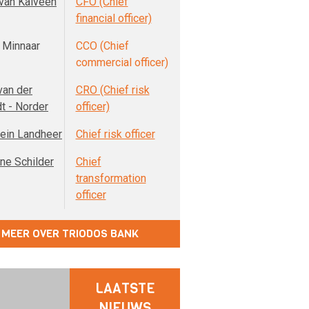
van Kalveen
CFO (Chief
financial officer)
 Minnaar
CCO (Chief
commercial officer)
van der
CRO (Chief risk
t - Norder
officer)
lein Landheer
Chief risk officer
ne Schilder
Chief
transformation
officer
MEER OVER TRIODOS BANK
LAATSTE
NIEUWS