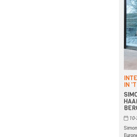
INT
IN '
SIMO
HAA
BER
10-
Simone
Euron