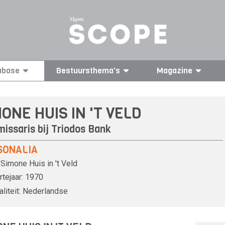
abase
Bestuursthema's
Magazine
ONE HUIS IN 'T VELD
issaris bij
Triodos Bank
SONALIA
Simone Huis in 't Veld
tejaar:
1970
liteit:
Nederlandse