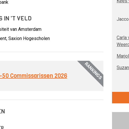
Kees 
bank
 IN 'T VELD
Jacco
siteit van Amsterdam
Carla 
ment, Saxion Hogescholen
Weerd
Marjo
RANKINGS
Suzan
xt-50 Commissarissen 2026
EN
TR