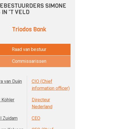
EBESTUURDERS SIMONE
 IN 'T VELD
Triodos Bank
Raad van bestuur
Commissarissen
a van Duijn
CIO (Chief
information officer)
 Köhler
Directeur
Nederland
l Zuidam
CEO