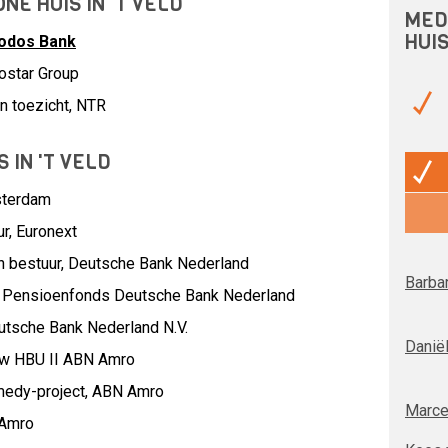
NE HUIS IN 'T VELD
MED
HUIS
iodos Bank
ostar Group
n toezicht, NTR
 IN 'T VELD
sterdam
ur,
Euronext
n bestuur,
Deutsche Bank Nederland
Barbar
,
Pensioenfonds Deutsche Bank Nederland
utsche Bank Nederland N.V.
Daniël
w HBU II ABN Amro
medy-project,
ABN Amro
Marce
Amro