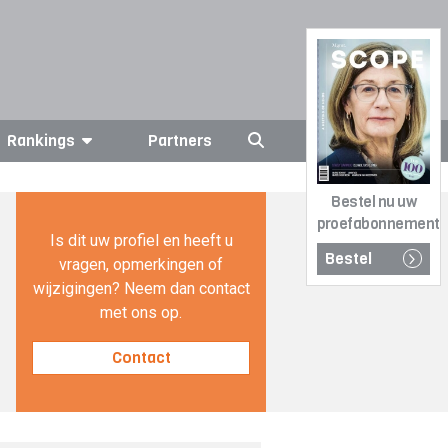
Rankings
Partners
Bestel nu uw
proefabonnement
Is dit uw profiel en heeft u
Bestel
vragen, opmerkingen of
wijzigingen? Neem dan contact
met ons op.
Contact