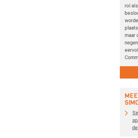
rol al
beslo
worde
plaat
maar d
negend
eervol
Commi
MEE
SIMO
Si
sp
de