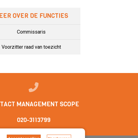
EER OVER DE FUNCTIES
Commissaris
Voorzitter raad van toezicht
TACT MANAGEMENT SCOPE
020-3113799