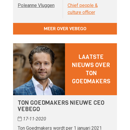
Poleanne Vluggen
Chief people &
culture officer
MEER OVER VEBEGO
LAATSTE
NIEUWS OVER
TON
GOEDMAKERS
TON GOEDMAKERS NIEUWE CEO
VEBEGO
17-11-2020
Ton Goedmakers wordt per 1 januari 2021