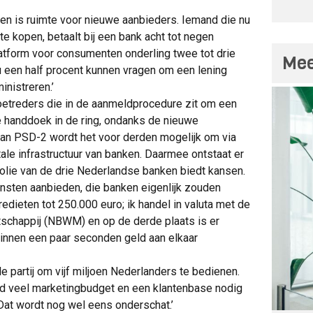
nen is ruimte voor nieuwe aanbieders. Iemand die nu
e kopen, betaalt bij een bank acht tot negen
latform voor consumenten onderling twee tot drie
Mee
ou een half procent kunnen vragen om een lening
nistreren.’
toetreders die in de aanmeldprocedure zit om een
de handdoek in de ring, ondanks de nieuwe
van PSD-2 wordt het voor derden mogelijk om via
tale infrastructuur van banken. Daarmee ontstaat er
polie van de drie Nederlandse banken biedt kansen.
iensten aanbieden, die banken eigenlijk zouden
dieten tot 250.000 euro; ik handel in valuta met de
schappij (NBWM) en op de derde plaats is er
binnen een paar seconden geld aan elkaar
ele partij om vijf miljoen Nederlanders te bedienen.
nd veel marketingbudget en een klantenbase nodig
at wordt nog wel eens onderschat.’