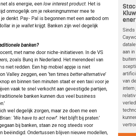
, net als energie, een
low interest product
. Het is
Stac
altijd onmogelijk om je rekeningnummer mee te
Kluw
n je denkt. Pay- Pal is begonnen met een aanbod om
ener
ollar in je
wallet
krijgt. Banken zijn wel degelijk
Sinds 
Caywoo
datale
raditionele banken?
aan in
 procent, met name door niche-initiatieven. In de VS
buite
gers
, zoals Bunq in Nederland. Het merendeel van
scepti
ns niet redden. Een hip mobiel appje is niet
artifi
con Valley zeggen, een ‘ten times
better-alternative
’
van de
 knop en binnen tien minuten staat er een taxi voor je
intern
jven vaak te snel verkocht aan gevestigde partijen,
relati
Traditionele banken kunnen dus veel business
verle
n.’
techno
zich wel degelijk zorgen, maar ze doen me een
kunnen
 Brian: ‘We have to act now!
’. Het blijft bij praten.’
vertro
 gegaan bij banken, staan ze nog steeds voor
ijn beëindigd. Ondertussen blijven nieuwe modellen,