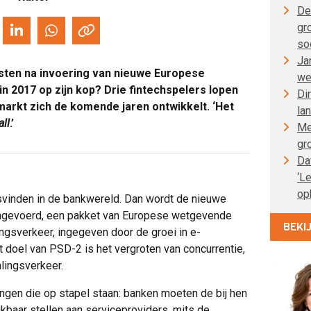
De
gr
so
Ja
nsten na invoering van nieuwe Europese
we
n 2017 op zijn kop? Drie fintechspelers lopen
Di
arkt zich de komende jaren ontwikkelt. ‘Het
la
all
.’
Me
gr
Da
‘L
op
tsvinden in de bankwereld. Dan wordt de nieuwe
ingevoerd, een pakket van Europese wetgevende
BEKI
ngsverkeer, ingegeven door de groei in e-
doel van PSD-2 is het vergroten van concurrentie,
alingsverkeer.
ingen die op stapel staan: banken moeten de bij hen
baar stellen aan serviceproviders, mits de