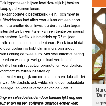
 Ook hypotheken blijven hoofdzakelijk bij banken
koop geld kunnen lenen.’
ij elkaar opgeteld betrekkelijk klein. Toch moet je
e.
Blockbuster
had alles voor elkaar om een soort
 net iets sneller door. Investeerders zeiden tegen
ten dat ze bij een tarief van een tientje per maand
en hebben. Netflix zit inmiddels op 75 miljoen
ostte een transactie honderd euro; Binck bracht dat
rig over gedaan: je hebt dan immers een groot
ven richting de twee euro. Met veel automatisering
 bereiken waarna je wel geld kunt verdienen.’
traks hun infrastructuur openstellen voor derden.
wacht dat ze zullen inzetten op
et echter mogelijk om met mutaties en data allerlei
is wat ING destijds ook wilde: als je over betaaldata
energie- en kabelleverancier van de klant is.’
Marc
‘De n
ting- en salesdoeleinden door banken lijkt nog een
Tegen
onsumenten na een software- upgrade echter vaak