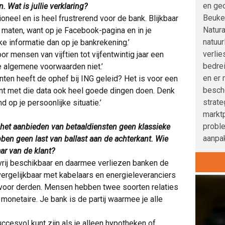
en geo
Wat is jullie verklaring?
Beuke
ationeel en is heel frustrerend voor de bank. Blijkbaar
Natura
maten, want op je Facebook-pagina en in je
natuur
ke informatie dan op je bankrekening.’
verlie
or mensen van vijftien tot vijfentwintig jaar een
bedre
ie algemene voorwaarden niet.’
en er 
anten heeft de ophef bij ING geleid? Het is voor een
besche
kunt met die data ook heel goede dingen doen. Denk
strat
 op je persoonlijke situatie.’
marktp
probl
het aanbieden van betaaldiensten geen klassieke
aanpak
ben geen last van ballast aan de achterkant. Wie
ar van de klant?
 vrij beschikbaar en daarmee verliezen banken de
 vergelijkbaar met kabelaars en energieleveranciers
voor derden. Mensen hebben twee soorten relaties
onetaire. Je bank is de partij waarmee je alle
succesvol kunt zijn als je alleen hypotheken of