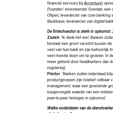
financial services bij
Accenture
) spre
(founder/ investeerder Sowdan, een d
Ohpen, leverancier van
core banking 
Backbase, leverancier van digital ban
De fintechsector is sterk in opkomst.
Zadeh
: ‘Ik denk het wel. Banken zull
bestaat een groot verschil tussen de 
veel van hun bank en zijn behoorlijk 
veel moeite doen om te groeien. In de
meer gebeld door headhunters dan do
regulering.’
Pleiter
: ‘Banken zullen inderdaad bl
productgroepen zijn relatief vatbaar v
management
, waar een groeiende gr
toegevoegde waarde van een relatiem
peer-to-peer
-leningen in opkomst.’
Welke onderdelen van de dienstverleni