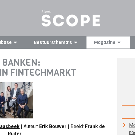
abase
Bestuursthema's
Magazine
 BANKEN:
IN FINTECHMARKT
Mo
Gaasbeek
| Auteur:
Erik Bouwer
| Beeld:
Frank de
no
Ruiter