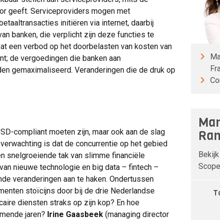
or geeft. Serviceproviders mogen met
aaltransacties initiëren via internet, daarbij
an banken, die verplicht zijn deze functies te
vat een verbod op het doorbelasten van kosten van
Ma
nt; de vergoedingen die banken aan
Fr
en gemaximaliseerd. Veranderingen die de druk op
Co
Man
PSD-compliant moeten zijn, maar ook aan de slag
Ran
verwachting is dat de concurrentie op het gebied
Bekijk
en snelgroeiende tak van slimme financiële
Scope 
van nieuwe technologie en big data – fintech –
ende veranderingen aan te haken. Ondertussen
enten stoïcijns door bij de drie Nederlandse
T
caire diensten straks op zijn kop? En hoe
komende jaren?
Irine Gaasbeek
(managing director