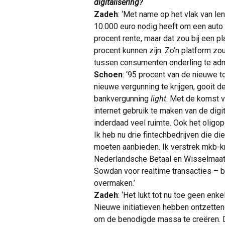
digitalisering?
Zadeh
: ‘Met name op het vlak van le
10.000 euro nodig heeft om een auto t
procent rente, maar dat zou bij een p
procent kunnen zijn. Zo’n platform z
tussen consumenten onderling te admi
Schoen
: ‘95 procent van de nieuwe 
nieuwe vergunning te krijgen, gooit 
bankvergunning
light
. Met de komst 
internet gebruik te maken van de digi
inderdaad veel ruimte. Ook het oligo
Ik heb nu drie fintechbedrijven die d
moeten aanbieden. Ik verstrek mkb-kre
Nederlandsche Betaal en Wisselmaat
Sowdan voor realtime transacties – 
overmaken.’
Zadeh
: ‘Het lukt tot nu toe geen enk
Nieuwe initiatieven hebben ontzette
om de benodigde massa te creëren. D