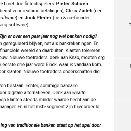
ekt met drie fintechspelers:
Pieter Schoen
ienst voor realtime betalingen),
Chris Zadeh
(ceo
software
) en
Jouk Pleiter
(ceo & co-founder
king software).
 Zijn er over een paar jaar nog wel banken nodig?
en gereguleerd blijven, net als bankrekeningen. Er
financiële wereld en daarbuiten. Klanten tolereren
trouw. Nieuwe toetreders, denk aan Knab, moeten erg
 eerste drie jaar werd Binck, waar ik vandaan kom,
or klanten. Nieuwe toetreders onderschatten die
ijven bestaan. Echter, sommige bancaire
oor digitale alternatieven. Denk aan
wealth
oep klanten steeds minder waarde hecht aan de
anager. En in het mkb-segment zijn bijvoorbeeld
ng van traditionele banken staat op het spel door