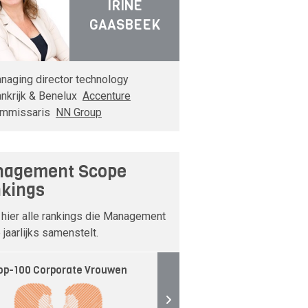
IRINE
GAASBEEK
naging director technology
ankrijk & Benelux
Accenture
mmissaris
NN Group
agement Scope
kings
 hier alle rankings die Management
jaarlijks samenstelt.
op-100 Corporate Vrouwen