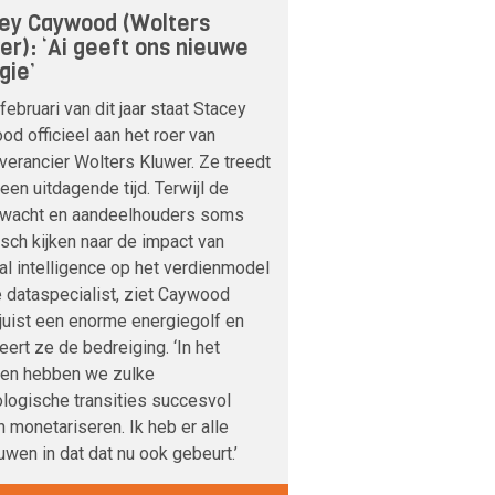
ey Caywood (Wolters
er): ‘Ai geeft ons nieuwe
gie’
februari van dit jaar staat Stacey
d officieel aan het roer van
verancier Wolters Kluwer. Ze treedt
 een uitdagende tijd. Terwijl de
nwacht en aandeelhouders soms
sch kijken naar de impact van
cial intelligence op het verdienmodel
 dataspecialist, ziet Caywood
 juist een enorme energiegolf en
veert ze de bedreiging. ‘In het
den hebben we zulke
logische transities succesvol
 monetariseren. Ik heb er alle
uwen in dat dat nu ook gebeurt.’