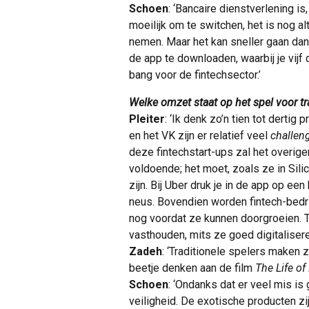
Schoen
: ‘Bancaire dienstverlening is
moeilijk om te switchen, het is nog 
nemen. Maar het kan sneller gaan da
de app te downloaden, waarbij je vijf d
bang voor de fintechsector.’
Welke omzet staat op het spel voor t
Pleiter
: ‘Ik denk zo’n tien tot dertig
en het VK zijn er relatief veel
challen
deze fintechstart-ups zal het overige
voldoende; het moet, zoals ze in Sili
zijn. Bij Uber druk je in de app op een
neus. Bovendien worden fintech-bedri
nog voordat ze kunnen doorgroeien. 
vasthouden, mits ze goed digitalisere
Zadeh
: ‘Traditionele spelers maken 
beetje denken aan de film
The Life of
Schoen
: ‘Ondanks dat er veel mis is
veiligheid. De exotische producten z