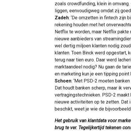
zoals crowdfunding, klein in omvang.
liggen, eenvoudigweg omdat zij goed
Zadeh
: ‘De omzetten in fintech zijn b
rekening houden met het onverwacht
Netflix te worden, maar Netflix pakte
nieuwe aanbieders van streamingdiens
wel dertig miljoen klanten nodig zoud
klanten. Toen Binck werd opgestart, k
terug naar tien euro. Daar werd lache
marktaandeel nodig? Nu gaan de tarie
en marketing kun je een tipping point
Schoen
: ‘Met PSD-2 moeten banken s
Dat houdt banken scherp, maar ik ver
vertragingstechnieken. PSD-2 maakt h
nieuwe activiteiten op te zetten. Dat 
beschikt, weet je wie de bijvoorbeeld 
Het gebruik van klantdata voor marke
brug te ver. Tegelijkertijd tekenen c