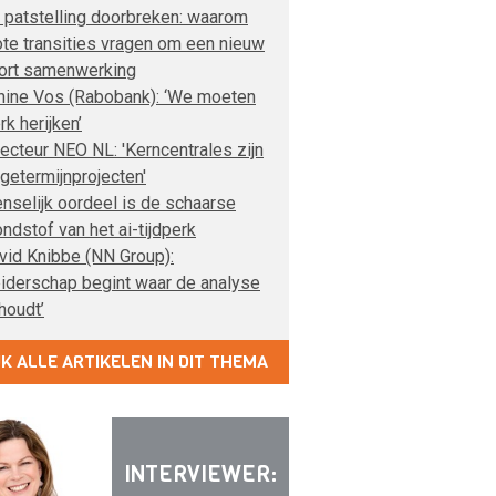
 patstelling doorbreken: waarom
ote transities vragen om een nieuw
ort samenwerking
nine Vos (Rabobank): ‘We moeten
rk herijken’
recteur NEO NL: 'Kerncentrales zijn
ngetermijnprojecten'
nselijk oordeel is de schaarse
ondstof van het ai-tijdperk
vid Knibbe (NN Group):
eiderschap begint waar de analyse
houdt’
JK ALLE ARTIKELEN IN DIT THEMA
INTERVIEWER: