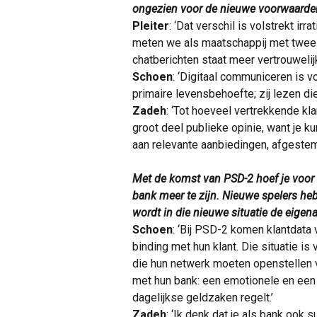
ongezien voor de nieuwe voorwaarden. 
Pleiter
: ‘Dat verschil is volstrekt irr
meten we als maatschappij met twee 
chatberichten staat meer vertrouwelij
Schoen
: ‘Digitaal communiceren is vo
primaire levensbehoefte; zij lezen d
Zadeh
: ‘Tot hoeveel vertrekkende kl
groot deel publieke opinie, want je 
aan relevante aanbiedingen, afgestemd
Met de komst van PSD-2 hoef je voor 
bank meer te zijn. Nieuwe spelers heb
wordt in die nieuwe situatie de eigena
Schoen
: ‘Bij PSD-2 komen klantdata
binding met hun klant. Die situatie is
die hun netwerk moeten openstellen 
met hun bank: een emotionele en een m
dagelijkse geldzaken regelt.’
Zadeh
: ‘Ik denk dat je als bank ook 