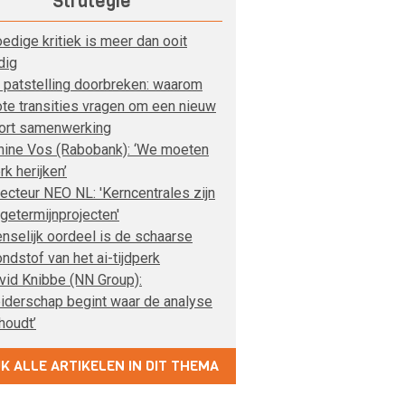
Strategie
edige kritiek is meer dan ooit
dig
 patstelling doorbreken: waarom
ote transities vragen om een nieuw
ort samenwerking
nine Vos (Rabobank): ‘We moeten
rk herijken’
recteur NEO NL: 'Kerncentrales zijn
ngetermijnprojecten'
nselijk oordeel is de schaarse
ondstof van het ai-tijdperk
vid Knibbe (NN Group):
eiderschap begint waar de analyse
houdt’
JK ALLE ARTIKELEN IN DIT THEMA