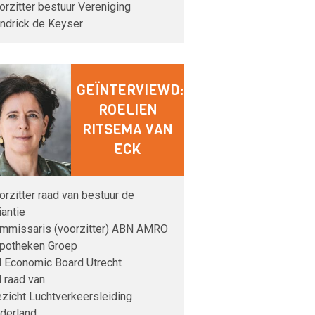
orzitter bestuur Vereniging
ndrick de Keyser
GEÏNTERVIEWD:
ROELIEN
RITSEMA VAN
ECK
orzitter raad van bestuur de
iantie
mmissaris (voorzitter) ABN AMRO
potheken Groep
d Economic Board Utrecht
d raad van
ezicht Luchtverkeersleiding
derland