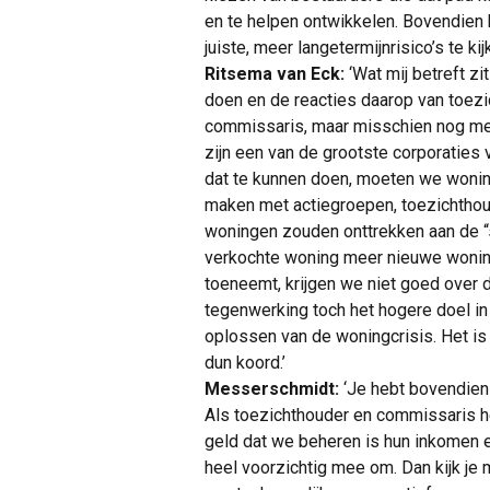
en te helpen ontwikkelen. Bovendien 
juiste, meer langetermijnrisico’s te kijk
Ritsema van Eck:
‘Wat mij betreft z
doen en de reacties daarop van toezi
commissaris, maar misschien nog meer
zijn een van de grootste corporatie
dat te kunnen doen, moeten we wonin
maken met actiegroepen, toezichthoud
woningen zouden onttrekken aan de “s
verkochte woning meer nieuwe wonin
toeneemt, krijgen we niet goed over 
tegenwerking toch het hogere doel in 
oplossen van de woningcrisis. Het is
dun koord.’
Messerschmidt:
‘Je hebt bovendien
Als toezichthouder en commissaris h
geld dat we beheren is hun inkomen 
heel voorzichtig mee om. Dan kijk je 