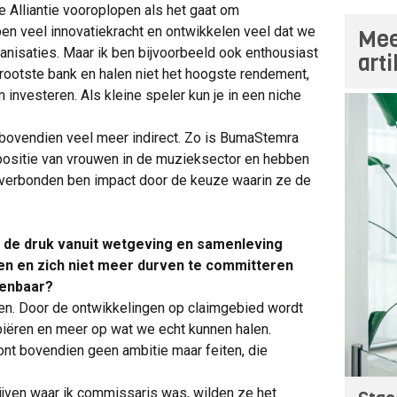
e Alliantie vooroplopen als het gaat om
en veel innovatiekracht en ontwikkelen veel dat we
Mee
nisaties. Maar ik ben bijvoorbeeld ook enthousiast
art
 grootste bank en halen niet het hoogste rendement,
 investeren. Als kleine speler kun je in een niche
 bovendien veel meer indirect. Zo is BumaStemra
 positie van vrouwen in de muzieksector en hebben
an verbonden ben impact door de keuze waarin ze de
r de druk vanuit wetgeving en samenleving
en en zich niet meer durven te committeren
kenbaar?
jaren. Door de ontwikkelingen op claimgebied wordt
iëren en meer op wat we echt kunnen halen.
ont bovendien geen ambitie maar feiten, die
rijven waar ik commissaris was, wilden ze het