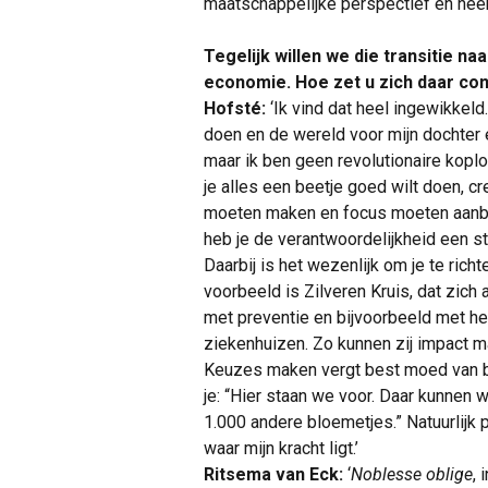
maatschappelijke perspectief en neem
Tegelijk willen we die transitie
economie. Hoe zet u zich daar con
Hofsté:
‘Ik vind dat heel ingewikkel
doen en de wereld voor mijn dochter e
maar ik ben geen revolutionaire koplo
je alles een beetje goed wilt doen, c
moeten maken en focus moeten aanbre
heb je de verantwoordelijkheid een st
Daarbij is het wezenlijk om je te richt
voorbeeld is Zilveren Kruis, dat zich
met preventie en bijvoorbeeld met h
ziekenhuizen. Zo kunnen zij impact 
Keuzes maken vergt best moed van b
je: “Hier staan we voor. Daar kunnen
1.000 andere bloemetjes.” Natuurlijk 
waar mijn kracht ligt.’
Ritsema van Eck:
‘
Noblesse oblige
, 