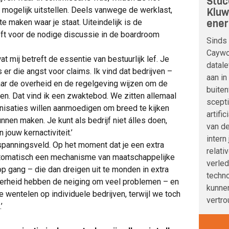
Stac
 mogelijk uitstellen. Deels vanwege de werklast,
Kluw
ener
te maken waar je staat. Uiteindelijk is de
eft voor de nodige discussie in de boardroom
Sinds 
Caywoo
t mij betreft de essentie van bestuurlijk lef. Je
datale
s er die angst voor claims. Ik vind dat bedrijven –
aan in
naar de overheid en de regelgeving wijzen om de
buite
en. Dat vind ik een zwaktebod. We zitten allemaal
scepti
ganisaties willen aanmoedigen om breed te kijken
artifi
nnen maken. Je kunt als bedrijf niet álles doen,
van de
jouw kernactiviteit.’
intern
spanningsveld. Op het moment dat je een extra
relati
 automatisch een mechanisme van maatschappelijke
verle
p gang – die dan dreigen uit te monden in extra
techno
verheid hebben de neiging om veel problemen – en
kunnen
 wentelen op individuele bedrijven, terwijl we toch
vertro
’