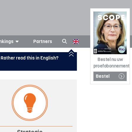
nkings
Partners
Rather read this in English?
Bestel nu uw
proefabonnement
Bestel