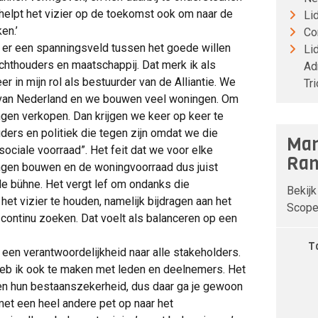
helpt het vizier op de toekomst ook om naar de
Li
en.’
Co
it er een spanningsveld tussen het goede willen
Li
chthouders en maatschappij. Dat merk ik als
Ad
 in mijn rol als bestuurder van de Alliantie. We
Tr
s van Nederland en we bouwen veel woningen. Om
gen verkopen. Dan krijgen we keer op keer te
ers en politiek die tegen zijn omdat we die
Man
ociale voorraad”. Het feit dat we voor elke
Ran
gen bouwen en de woningvoorraad dus juist
de bühne. Het vergt lef om ondanks die
Bekijk
het vizier te houden, namelijk bijdragen aan het
Scope 
 continu zoeken. Dat voelt als balanceren op een
T
 een verantwoordelijkheid naar alle stakeholders.
eb ik ook te maken met leden en deelnemers. Het
en hun bestaanszekerheid, dus daar ga je gewoon
met een heel andere pet op naar het