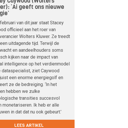
ey Caywood (Wolters
er): ‘Ai geeft ons nieuwe
gie’
februari van dit jaar staat Stacey
d officieel aan het roer van
verancier Wolters Kluwer. Ze treedt
 een uitdagende tijd. Terwijl de
nwacht en aandeelhouders soms
sch kijken naar de impact van
cial intelligence op het verdienmodel
 dataspecialist, ziet Caywood
 juist een enorme energiegolf en
veert ze de bedreiging. ‘In het
den hebben we zulke
logische transities succesvol
 monetariseren. Ik heb er alle
uwen in dat dat nu ook gebeurt.’
LEES ARTIKEL