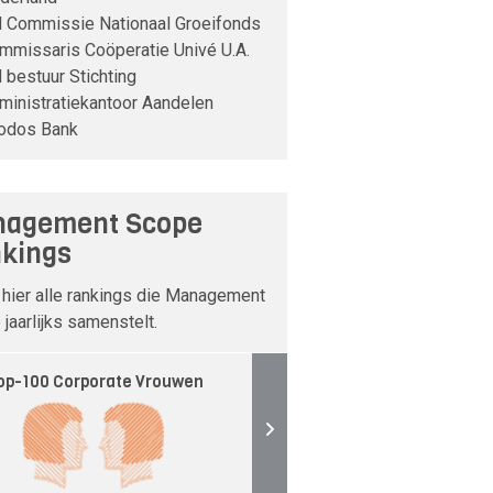
d Commissie Nationaal Groeifonds
mmissaris Coöperatie Univé U.A.
d bestuur Stichting
ministratiekantoor Aandelen
iodos Bank
agement Scope
kings
 hier alle rankings die Management
jaarlijks samenstelt.
op-100 Corporate Vrouwen