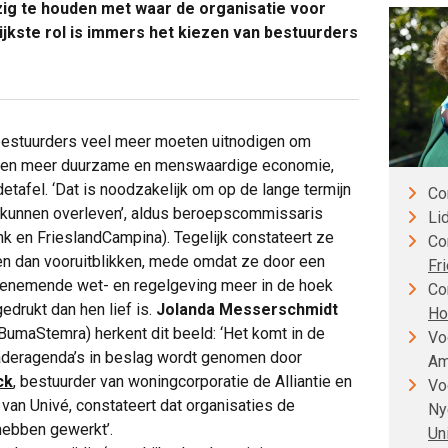
ezig te houden met waar de organisatie voor
ijkste rol is immers het kiezen van bestuurders
estuurders veel meer moeten uitnodigen om
 een meer duurzame en menswaardige economie,
tafel. ‘Dat is noodzakelijk om op de lange termijn
Co
 kunnen overleven’, aldus beroepscommissaris
Li
k en FrieslandCampina). Tegelijk constateert ze
Co
ijken dan vooruitblikken, mede omdat ze door een
Fr
oenemende wet- en regelgeving meer in de hoek
Co
gedrukt dan hen lief is.
Jolanda Messerschmidt
Ho
umaStemra) herkent dit beeld: ‘Het komt in de
Vo
rgaderagenda’s in beslag wordt genomen door
Am
ck
, bestuurder van woningcorporatie de Alliantie en
Vo
an Univé, constateert dat organisaties de
Ny
 hebben gewerkt’.
Uni