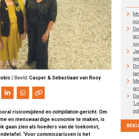
Mo
no
De
gr
so
Ja
we
Di
la
obis
| Beeld:
Casper & Sebastiaan van Rooy
Me
gr
Da
‘L
op
oral risicomijdend en
compliance
-gericht. Om
zame en menswaardige economie te maken, is
BEKI
óók gaan zien als hoeders van de toekomst,
ndetafel. ‘Voor commissarissen is het