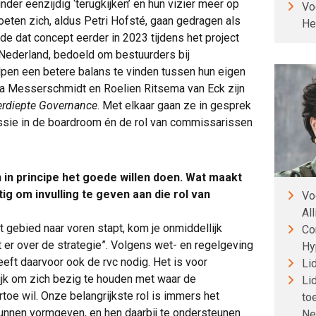
der eenzijdig ‘terugkijken’ en hun vizier meer op
Vo
oeten zich, aldus Petri Hofsté, gaan gedragen als
He
de dat concept eerder in 2023 tijdens het project
ederland, bedoeld om bestuurders bij
pen een betere balans te vinden tussen hun eigen
da Messerschmidt en Roelien Ritsema van Eck zijn
erdiepte Governance
. Met elkaar gaan ze in gesprek
ussie in de boardroom én de rol van commissarissen
in principe het goede willen doen. Wat maakt
tig om invulling te geven aan die rol van
Vo
All
t gebied naar voren stapt, kom je onmiddellijk
Co
t er over de strategie”. Volgens wet- en regelgeving
Hy
eeft daarvoor ook de rvc nodig. Het is voor
Li
ijk om zich bezig te houden met waar de
Li
rtoe wil. Onze belangrijkste rol is immers het
to
kunnen vormgeven, en hen daarbij te ondersteunen
Ne