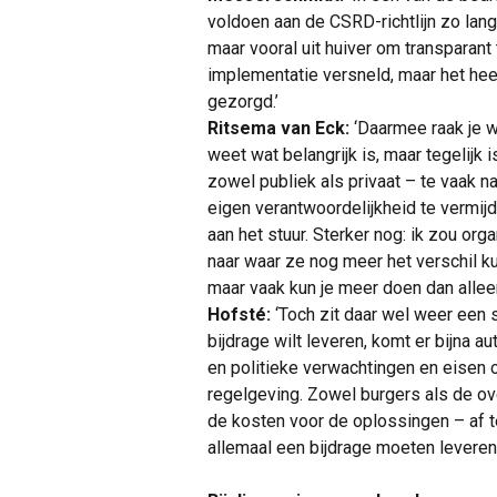
voldoen aan de CSRD-richtlijn zo lang
maar vooral uit huiver om transparant 
implementatie versneld, maar het he
gezorgd.’
Ritsema van Eck:
‘Daarmee raak je wa
weet wat belangrijk is, maar tegelijk i
zowel publiek als privaat – te vaak 
eigen verantwoordelijkheid te vermijd
aan het stuur. Sterker nog: ik zou or
naar waar ze nog meer het verschil ku
maar vaak kun je meer doen dan alleen 
Hofsté:
‘Toch zit daar wel weer een 
bijdrage wilt leveren, komt er bijna
en politieke verwachtingen en eisen o
regelgeving. Zowel burgers als de o
de kosten voor de oplossingen – af te
allemaal een bijdrage moeten leveren.