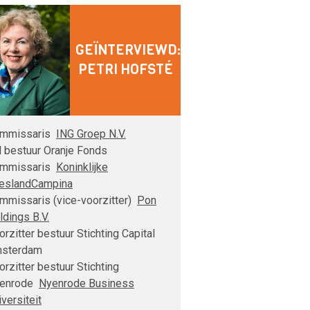
GEÏNTERVIEWD:
PETRI HOFSTÉ
mmissaris
ING Groep N.V.
d bestuur Oranje Fonds
mmissaris
Koninklijke
ieslandCampina
mmissaris (vice-voorzitter)
Pon
ldings B.V.
orzitter bestuur Stichting Capital
sterdam
orzitter bestuur Stichting
enrode
Nyenrode Business
versiteit