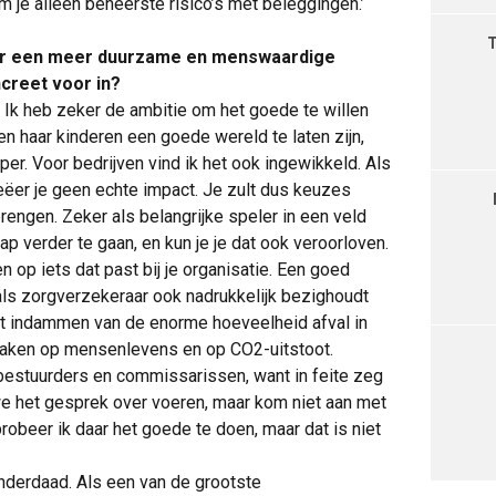
 je alleen beheerste risico’s met beleggingen.’
 naar een meer duurzame en menswaardige
creet voor in?
d. Ik heb zeker de ambitie om het goede te willen
n haar kinderen een goede wereld te laten zijn,
per. Voor bedrijven vind ik het ook ingewikkeld. Als
reëer je geen echte impact. Je zult dus keuzes
ngen. Zeker als belangrijke speler in een veld
ap verder te gaan, en kun je je dat ook veroorloven.
en op iets dat past bij je organisatie. Een goed
 als zorgverzekeraar ook nadrukkelijk bezighoudt
et indammen van de enorme hoeveelheid afval in
maken op mensenlevens en op CO2-uitstoot.
estuurders en commissarissen, want in feite zeg
 we het gesprek over voeren, maar kom niet aan met
probeer ik daar het goede te doen, maar dat is niet
inderdaad. Als een van de grootste