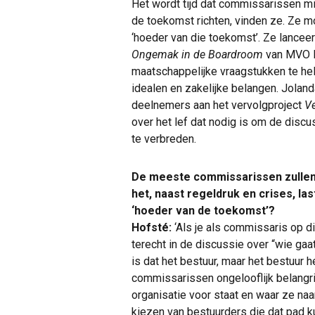
Het wordt tijd dat commissarissen min
de toekomst richten, vinden ze. Ze m
‘hoeder van die toekomst’. Ze lanceer
Ongemak in de Boardroom
van MVO N
maatschappelijke vraagstukken te hel
idealen en zakelijke belangen. Jolan
deelnemers aan het vervolgproject
V
over het lef dat nodig is om de disc
te verbreden.
De meeste commissarissen zullen 
het, naast regeldruk en crises, las
‘hoeder van de toekomst’?
Hofsté:
‘Als je als commissaris op di
terecht in de discussie over “wie gaa
is dat het bestuur, maar het bestuur h
commissarissen ongelooflijk belangr
organisatie voor staat en waar ze naa
kiezen van bestuurders die dat pad 