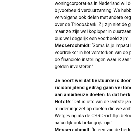
woningcorporaties in Nederland wil d
bijvoorbeeld verduurzaming. We hebb
vervolgens ook delen met andere orga
over de Triodosbank. Zij zijn niet de
maar ze zijn wel koploper in duurzaam
dus wel degelijk een voorbeeld zijn.’
Messerschmidt:
‘Soms is je impact
voortrekker in het versterken van de
de financiële instellingen waar ik a
gelden investeren.’
Je hoort wel dat bestuurders doo
risicomijdend gedrag gaan verton
aan ambitieuze doelen. Is dat her
Hofsté:
‘Dat is iets van de laatste 
minder ingezet op doelen die we amb
Wetgeving als de CSRD-richtlijn belo
natuurlijk ook belangrijk zijn.’
Messerschmidt:
‘In een van de bed