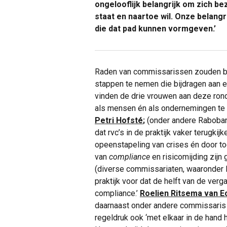
ongelooflijk belangrijk om zich b
staat en naartoe wil. Onze belangr
die dat pad kunnen vormgeven.’
Raden van commissarissen zouden b
stappen te nemen die bijdragen aan
vinden de drie vrouwen aan deze ronde
als mensen én als ondernemingen te
Petri Hofsté
;
(onder andere Raboban
dat rvc’s in de praktijk vaker terugk
opeenstapeling van crises én door t
van
compliance
en risicomijding zijn 
(diverse commissariaten, waaronder B
praktijk voor dat de helft van de ve
compliance.’
Roelien Ritsema van E
daarnaast onder andere commissaris v
regeldruk ook ‘met elkaar in de hand