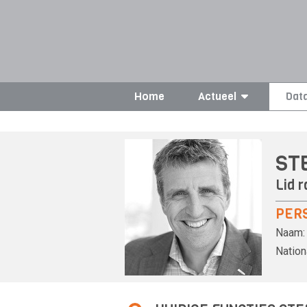
Home
Actueel
Dat
ST
Lid r
PER
Naam:
Nationa