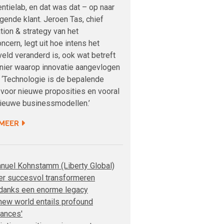
entielab, en dat was dat – op naar
gende klant. Jeroen Tas, chief
tion & strategy van het
ncern, legt uit hoe intens het
eld veranderd is, ook wat betreft
nier waarop innovatie aangevlogen
 ‘Technologie is de bepalende
 voor nieuwe proposities en vooral
nieuwe businessmodellen.’
 MEER
nuel Kohnstamm (Liberty Global)
er succesvol transformeren
danks een enorme legacy
 new world entails profound
iances'