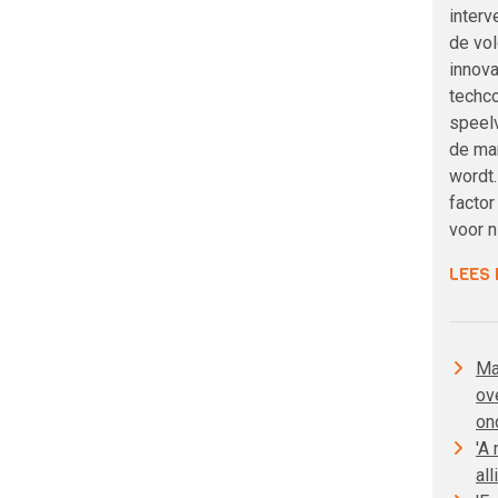
interv
de vol
innova
techco
speelv
de ma
wordt.
factor
voor 
LEES
Ma
ov
on
'A
all