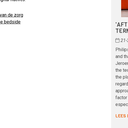
 van de zorg
he bedside
'AFT
TER
21-
Philip
and th
Jeroen
the te
the pl
regard
approa
factor
espec
LEES