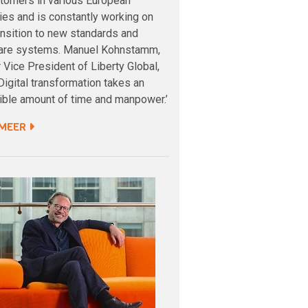
tomers in various European
ies and is constantly working on
ansition to new standards and
are systems. Manuel Kohnstamm,
 Vice President of Liberty Global,
‘Digital transformation takes an
ible amount of time and manpower.’
 MEER