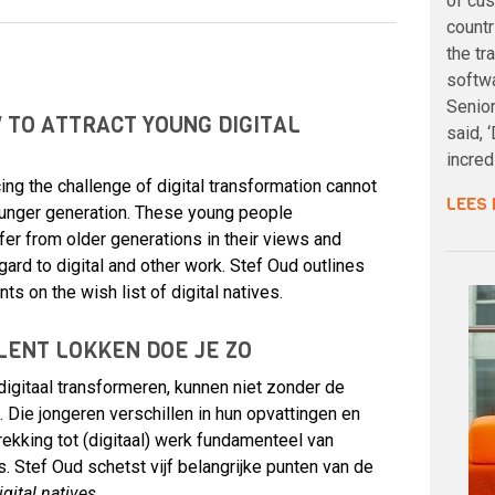
of cus
countr
the tr
softw
Senior
 TO ATTRACT YOUNG DIGITAL
said, 
incred
ing the challenge of digital transformation cannot
LEES
ounger generation. These young people
fer from older generations in their views and
gard to digital and other work. Stef Oud outlines
nts on the wish list of digital natives.
LENT LOKKEN DOE JE ZO
digitaal transformeren, kunnen niet zonder de
. Die jongeren verschillen in hun opvattingen en
ekking tot (digitaal) werk fundamenteel van
. Stef Oud schetst vijf belangrijke punten van de
igital natives
.