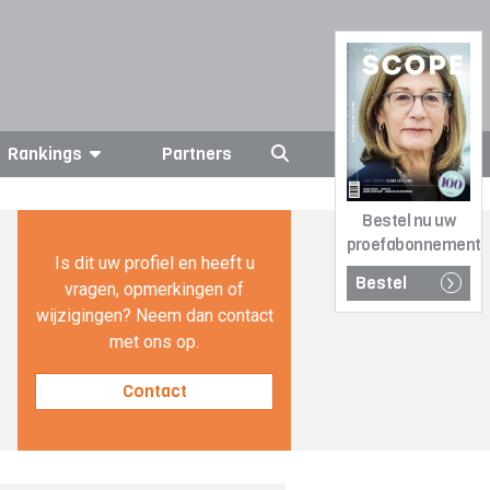
Rankings
Partners
Bestel nu uw
proefabonnement
Is dit uw profiel en heeft u
Bestel
vragen, opmerkingen of
wijzigingen? Neem dan contact
met ons op.
Contact