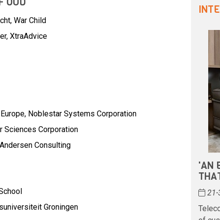
F OUD
INT
cht, War Child
er, XtraAdvice
 Europe,
Noblestar Systems Corporation
 Sciences Corporation
Andersen Consulting
'AN
THAT
School
21-
ksuniversiteit Groningen
Teleco