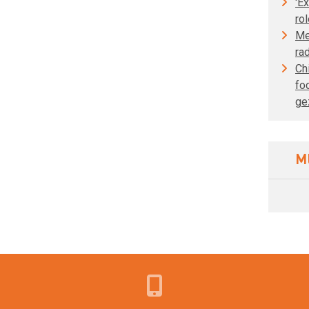
'E
rol
Me
ra
Ch
fo
ge
M