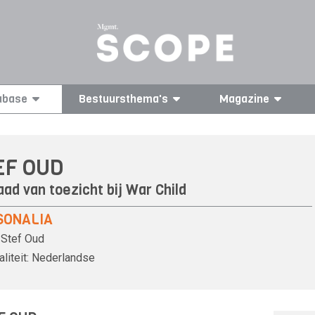
abase
Bestuursthema's
Magazine
EF OUD
aad van toezicht bij War Child
SONALIA
Stef Oud
liteit:
Nederlandse