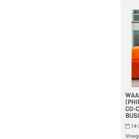
WAA
(PHI
CO-
BUS
14-
Vroege