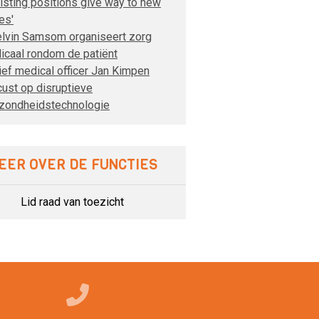
xisting positions give way to new
es'
lvin Samsom organiseert zorg
dicaal rondom de patiënt
ief medical officer Jan Kimpen
cust op disruptieve
zondheidstechnologie
EER OVER DE FUNCTIES
Lid raad van toezicht