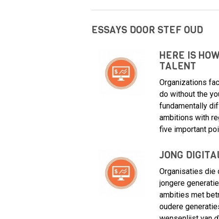
ESSAYS DOOR STEF OUD
HERE IS HOW
TALENT
Organizations fac
do without the y
fundamentally dif
ambitions with re
five important poi
JONG DIGITA
Organisaties die 
jongere generatie
ambities met betr
oudere generaties
wensenlijst van
d