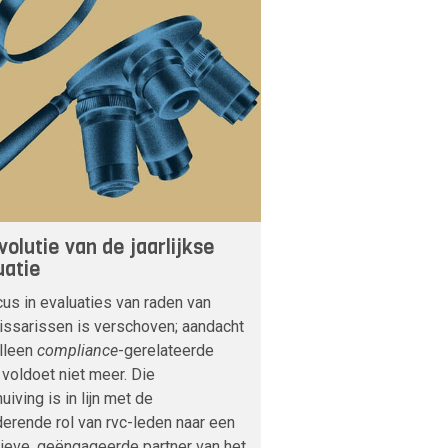
volutie van de jaarlijkse
uatie
us in evaluaties van raden van
ssarissen is verschoven; aandacht
alleen
compliance
-gerelateerde
voldoet niet meer. Die
uiving is in lijn met de
erende rol van rvc-leden naar een
ieve, geëngageerde partner van het