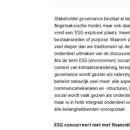
Stakeholder governance
bestaat al la
Angelsaksische model, maar ook daar
vond een ‘ESG-explosie’ plaats. Ineen
bestaansreden of
purpose
. Waarom z
veel dieper dan we traditioneel op 
onderdeel uitmaken van de discussie 
Als de term ESG (
environment, socia
context van klimaatverandering, terwij
governance wordt gezien als naleving
behelst natuurlijk veel meer: alle asp
communicatiekanalen en -structuren, 
social wordt vaak gezien als onderd
maar is in feite integraal onderdeel v
álle belanghebbenden vooropstaat.
ESG concurreert niet met financië