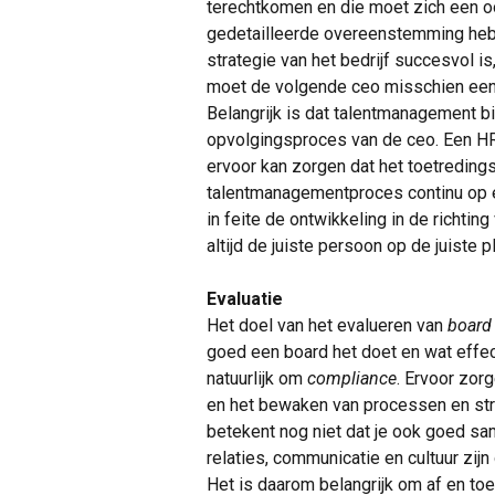
terechtkomen en die moet zich een o
gedetailleerde overeenstemming hebb
strategie van het bedrijf succesvol is,
moet de volgende ceo misschien een 
Belangrijk is dat talentmanagement bi
opvolgingsproces van de ceo. Een HR-
ervoor kan zorgen dat het toetreding
talentmanagementproces continu op el
in feite de ontwikkeling in de richting
altijd de juiste persoon op de juiste
Evaluatie
Het doel van het evalueren van
board
goed een board het doet en wat effec
natuurlijk om
compliance
. Ervoor zorg
en het bewaken van processen en struc
betekent nog niet dat je ook goed sa
relaties, communicatie en cultuur zijn
Het is daarom belangrijk om af en to