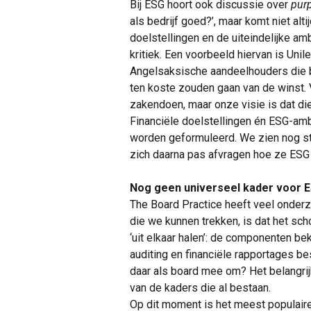
Bij ESG hoort ook discussie over
pur
als bedrijf goed?’, maar komt niet alt
doelstellingen en de uiteindelijke ambi
kritiek. Een voorbeeld hiervan is Unil
Angelsaksische aandeelhouders die 
ten koste zouden gaan van de winst.
zakendoen, maar onze visie is dat di
Financiële doelstellingen én ESG-ambi
worden geformuleerd. We zien nog ste
zich daarna pas afvragen hoe ze ESG
Nog geen universeel kader voor 
The Board Practice heeft veel onderz
die we kunnen trekken, is dat het sch
‘uit elkaar halen’: de componenten be
auditing en financiële rapportages be
daar als board mee om? Het belangrij
van de kaders die al bestaan.
Op dit moment is het meest populair