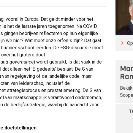
ng, vooral in Europa. Dat geldt minder voor het
 is het de laatste jaren toegenomen. Na COVID
s gingen bedrijven reflecteren op hun eigenlijke
ijn we hier? Wat moet onze erfenis zijn? Dat gaat
Op
de businessschool leerden. De ESG-discussie moet
over het grotere doel.
l and governance
) wordt gebruikt, is dat vaak in de
Man
l dat alleen het ‘E-gedeelte’ beslaat. De G van
Ran
 van regelgeving of de landelijke code, maar
ecten van leiderschap, inclusief de
Bekijk
het strategieproces en prestatiemeting. De S van
Scope 
eel van maatschappelijk verantwoord ondernemen,
an de bedrijfsstrategie, waarbij de aandacht voor
T
le doelstellingen