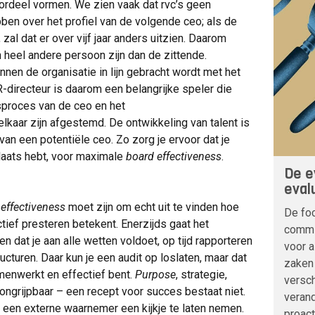
ordeel vormen. We zien vaak dat rvc’s geen
en over het profiel van de volgende ceo; als de
 zal dat er over vijf jaar anders uitzien. Daarom
heel andere persoon zijn dan de zittende.
nnen de organisatie in lijn gebracht wordt met het
directeur is daarom een belangrijke speler die
sproces van de ceo en het
kaar zijn afgestemd. De ontwikkeling van talent is
 van een potentiële ceo. Zo zorg je ervoor dat je
 plaats hebt, voor maximale
board effectiveness
.
De e
eval
 effectiveness
moet zijn om echt uit te vinden hoe
De foc
tief presteren betekent. Enerzijds gaat het
commi
en dat je aan alle wetten voldoet, op tijd rapporteren
voor 
turen. Daar kun je een audit op loslaten, maar dat
zaken 
menwerkt en effectief bent.
Purpose
, strategie,
versch
 ongrijpbaar – een recept voor succes bestaat niet.
verand
e een externe waarnemer een kijkje te laten nemen.
proact