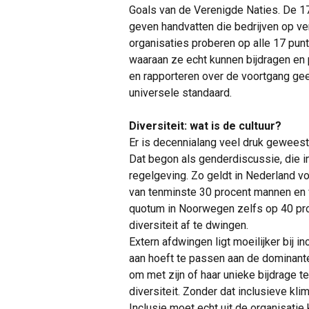
Goals van de Verenigde Naties. De 17
geven handvatten die bedrijven op v
organisaties proberen op alle 17 punt
waaraan ze echt kunnen bijdragen en 
en rapporteren over de voortgang geef
universele standaard.
Diversiteit: wat is de cultuur?
Er is decennialang veel druk geweest 
Dat begon als genderdiscussie, die 
regelgeving. Zo geldt in Nederland v
van tenminste 30 procent mannen en v
quotum in Noorwegen zelfs op 40 pro
diversiteit af te dwingen.
Extern afdwingen ligt moeilijker bij in
aan hoeft te passen aan de dominante c
om met zijn of haar unieke bijdrage 
diversiteit. Zonder dat inclusieve kli
Inclusie moet echt uit de organisatie