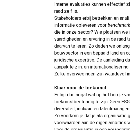
Interne evaluaties kunnen effectief z
raad zelf is.
Stakeholders erbij betrekken en anal
informatie opleveren voor
benchmark
die in onze sector? Wie plaatsen we
vaardigheden en ervaring in de raad t
daarvan te leren. Zo deden we onlan
bouwsector in een bepaald land en c
juridische expertise. De aanleiding d
aanpak te zijn, en internationaliserin
Zulke overwegingen zijn waardevol i
Klaar voor de toekomst
Er ligt dus nogal wat op het bordje v
toekomstbestendig te zijn. Geen ESG
diversiteit, inclusie en talentmanagem
Zo voorkom je dat je als organisatie 
voorwaarden aan de eigen ambities we
voor de organisatie in een verandere