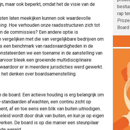
ijn, maar ook beperkt, omdat het de visie van de
bestuu
rap te
isten laten meekijken kunnen ook waardevolle
Proze
ing
. Hoe verhouden onze raadsstructuren zich tot
Board 
 in de commissies? Een andere optie is
e vergelijken met die van vergelijkbare bedrijven om
gs een benchmark van raadsvaardigheden in de
onstateerden we een toename in de aanstelling van
aarvoor bleek een groeiende multidisciplinaire
g waardoor er in meerdere jurisdicties werd gewerkt.
n het denken over boardsamenstelling.
an de board. Een actieve houding is erg belangrijk om
-standaarden afwachten, een continu zicht op
ent, af en toe eens een blik van buiten uitnodigen.
geleid wordt door druk van buiten, en kun je op eigen
rken. De board is op die manier een steunpilaar
nde wereld.