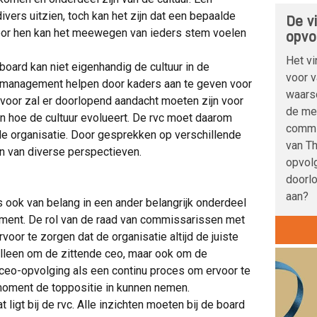
ivers uitzien, toch kan het zijn dat een bepaalde
De vi
 Voor hen kan het meewegen van ieders stem voelen
opvo
Het vi
 board kan niet eigenhandig de cultuur in de
voor 
t management helpen door kaders aan te geven voor
waarsc
rvoor zal er doorlopend aandacht moeten zijn voor
de me
 en hoe de cultuur evolueert. De rvc moet daarom
commi
de organisatie. Door gesprekken op verschillende
van Th
n van diverse perspectieven.
opvolg
doorl
aan?
s ook van belang in een ander belangrijk onderdeel
ment. De rol van de raad van commissarissen met
voor te zorgen dat de organisatie altijd de juiste
 alleen om de zittende ceo, maar ook om de
n ceo-opvolging als een continu proces om ervoor te
 moment de toppositie in kunnen nemen.
 ligt bij de rvc. Alle inzichten moeten bij de board