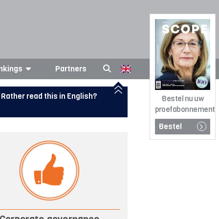
nkings
Partners
Rather read this in English?
Bestel nu uw
proefabonnement
Bestel