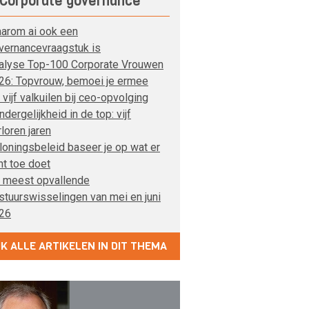
Corporate governance
arom ai ook een
vernancevraagstuk is
alyse Top-100 Corporate Vrouwen
26: Topvrouw, bemoei je ermee
 vijf valkuilen bij ceo-opvolging
dergelijkheid in de top: vijf
rloren jaren
loningsbeleid baseer je op wat er
ht toe doet
 meest opvallende
stuurswisselingen van mei en juni
26
JK ALLE ARTIKELEN IN DIT THEMA