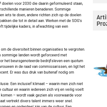
 doelen voor 2030 die daarin geformuleerd staan,
erschillende manieren benaderen. Sommige
en iets te doen, andere richten zich op de doelen
Art
pakken die tot in detail aan. Werken met de SDG’s
Pro
t tijdelijke kaders, in afwachting van een
om de diversiteit binnen organisaties te vergroten.
in sommige landen wordt geforceerd met
oor het beursgenoteerde bedrijfsleven een quotum
rouwen in de raad van commissarissen, en ligt het
cent. Er was dus druk van buitenaf nodig om
clusie. Een inclusief klimaat – waarin men zich niet
ultuur en waarin iedereen zich vrij en veilig voelt
te komen – wordt vaak gezien als voorwaarde voor
maat vertrekt divers talent immers weer snel.
 komen en onderdeel zijn van de cultuur. Een