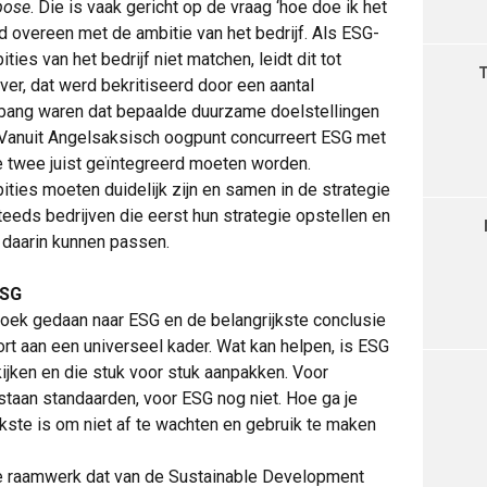
pose
. Die is vaak gericht op de vraag ‘hoe doe ik het
ijd overeen met de ambitie van het bedrijf. Als ESG-
ties van het bedrijf niet matchen, leidt dit tot
ever, dat werd bekritiseerd door een aantal
bang waren dat bepaalde duurzame doelstellingen
 Vanuit Angelsaksisch oogpunt concurreert ESG met
e twee juist geïntegreerd moeten worden.
ties moeten duidelijk zijn en samen in de strategie
eds bedrijven die eerst hun strategie opstellen en
 daarin kunnen passen.
ESG
oek gedaan naar ESG en de belangrijkste conclusie
ort aan een universeel kader. Wat kan helpen, is ESG
kijken en die stuk voor stuk aanpakken. Voor
staan standaarden, voor ESG nog niet. Hoe ga je
kste is om niet af te wachten en gebruik te maken
e raamwerk dat van de Sustainable Development