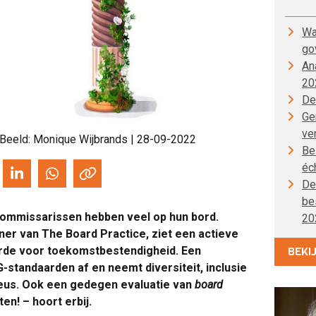
Wa
go
An
20
De
Gen
ve
 Beeld: Monique Wijbrands | 28-09-2022
Be
éc
De
be
: commissarissen hebben veel op hun bord.
20
tner van The Board Practice, ziet een actieve
BEKI
rde voor toekomstbestendigheid. Een
standaarden af en neemt diversiteit, inclusie
eus. Ook een gedegen evaluatie van
board
ten! – hoort erbij.