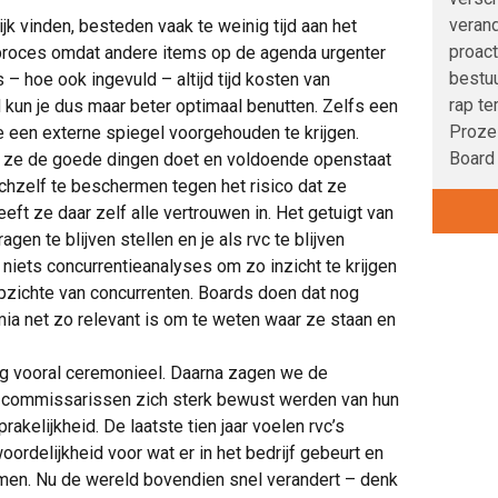
verand
ijk vinden, besteden vaak te weinig tijd aan het
proact
proces omdat andere items op de agenda urgenter
bestuu
es – hoe ook ingevuld – altijd tijd kosten van
rap te
 kun je dus maar beter optimaal benutten. Zelfs een
Proze
e een externe spiegel voorgehouden te krijgen.
Board 
at ze de goede dingen doet en voldoende openstaat
chzelf te beschermen tegen het risico dat ze
eeft ze daar zelf alle vertrouwen in. Het getuigt van
gen te blijven stellen en je als rvc te blijven
 niets concurrentieanalyses om zo inzicht te krijgen
pzichte van concurrenten. Boards doen dat nog
mia net zo relevant is om te weten waar ze staan en
og vooral ceremonieel. Daarna zagen we de
n commissarissen zich sterk bewust werden van hun
akelijkheid. De laatste tien jaar voelen rvc’s
rdelijkheid voor wat er in het bedrijf gebeurt en
omen. Nu de wereld bovendien snel verandert – denk