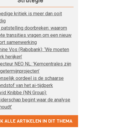
Strategie
edige kritiek is meer dan ooit
dig
 patstelling doorbreken: waarom
ote transities vragen om een nieuw
ort samenwerking
nine Vos (Rabobank): ‘We moeten
rk herijken’
recteur NEO NL: 'Kerncentrales zijn
ngetermijnprojecten'
nselijk oordeel is de schaarse
ondstof van het ai-tijdperk
vid Knibbe (NN Group):
eiderschap begint waar de analyse
houdt’
JK ALLE ARTIKELEN IN DIT THEMA