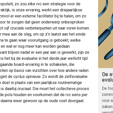
 opstelt, zo zou elke rvc een strategie voor de
ktijk, is onze ervaring, werkt een driejaarlijkse
zinvol er een externe facilitator bij te halen, om zo
voor te zorgen dat geen onderwerp onbesproken
tot vijf cruciale verbeterpunten uit naar voren komen.
r mee aan de slag, om op z’n laatst aan het einde
e na te gaan waar vooruitgang is geboekt, welke
 en wat er nog meer kan worden gedaan.
nt blijven nadat er een jaar aan is gewerkt, zijn ze
het bij de evaluatie in het derde jaar wellicht tijd
aande board-ervaring in te schakelen, die
ellen op basis van inzichten over hoe andere raden
De e
int de cyclus opnieuw. Zo wordt de zelfevaluatie
eval
 doel in plaats van een jaarlijkse routinematige
De foc
 is daarbij cruciaal. Die moet het collectieve proces
commi
 de pols houden en voorkomen dat de rvc eens per
voor 
 daarna weer gewoon op de oude voet doorgaat.
zaken 
versch