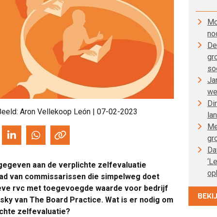
Mo
no
De
gr
so
Ja
we
Di
Beeld: Aron Vellekoop León | 07-02-2023
la
Me
gr
Da
‘L
gegeven aan de verplichte zelfevaluatie
op
raad van commissarissen die simpelweg doet
ieve rvc met toegevoegde waarde voor bedrijf
BEKI
esky van The Board Practice. Wat is er nodig om
chte zelfevaluatie?