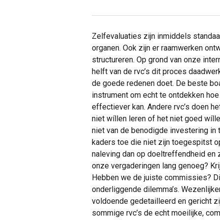
Zelfevaluaties zijn inmiddels standa
organen. Ook zijn er raamwerken ontw
structureren. Op grond van onze inter
helft van de rvc’s dit proces daadwer
de goede redenen doet. De beste boa
instrument om echt te ontdekken hoe 
effectiever kan. Andere rvc’s doen h
niet wíllen leren of het niet goed w
niet van de benodigde investering in
kaders toe die niet zijn toegespitst 
naleving dan op doeltreffendheid en 
onze vergaderingen lang genoeg? Kri
Hebben we de juiste commissies? Die v
onderliggende dilemma’s. Wezenlijker 
voldoende gedetailleerd en gericht zij
sommige rvc’s de echt moeilijke, com