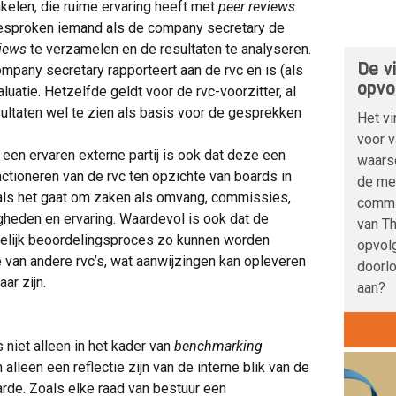
akelen, die ruime ervaring heeft met
peer reviews
.
 gesproken iemand als de company secretary de
views
te verzamelen en de resultaten te analyseren.
De vi
company secretary rapporteert aan de rvc en is (als
opvo
uatie. Hetzelfde geldt voor de rvc-voorzitter, al
resultaten wel te zien als basis voor de gesprekken
Het vi
voor 
een ervaren externe partij is ook dat deze een
waarsc
ctioneren van de rvc ten opzichte van boards in
de me
d als het gaat om zaken als omvang, commissies,
commi
igheden en ervaring. Waardevol is ook dat de
van Th
rgelijk beoordelingsproces zo kunnen worden
opvolg
van andere rvc’s, wat aanwijzingen kan opleveren
doorl
ar zijn.
aan?
s niet alleen in het kader van
benchmarking
 alleen een reflectie zijn van de interne blik van de
arde. Zoals elke raad van bestuur een