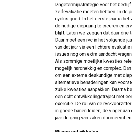
langetermijnstrategie voor het bedrijf
zelfevaluatie moeten hebben. In de pra
cyclus goed. In het eerste jaar is het 
de nodige diepgang te creëren en er
blijft. Laten we zeggen dat daar drie 
Daar moet een rvc in het volgende jaa
van dat jaar via een lichtere evaluati
issues nog om extra aandacht vragen
Als sommige moeilijke kwesties releva
mogelijk hardnekkig en complex. Dan is 
om een externe deskundige met diepg
alternatieve benaderingen kan voorst
zulke kwesties aanpakken. Daarna beg
een echt ontwikkelingstraject met een
exercitie. De rol van de rvc-voorzitter
in goede banen leiden, de vinger aan
jaar de gang van zaken doorneemt en
Blijven ontwikkelen