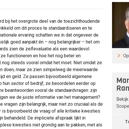
ard bij het overgrote deel van de toezichthoudende
ikkeld om dit proces te standaardiseren en te
nationale ervaring schatten we in dat ongeveer de
kelijk goed aanpakt én – nog belangrijker – het om
rds zien de zelfevaluatie als een waardevol
Op
ze functioneren en hoe het nog beter en
et nog steeds vooral omdat het moet. Niet omdat ze
íllen doen, maar ze zien simpelweg de meerwaarde
 tijd en geld. Ze passen bijvoorbeeld algemene
Man
op hun sector of bedrijf, ze beoordelen eerder op
Ran
ze beantwoorden vooral de standaardvragen: zijn
jgen we de juiste informatie van het management?
Bekijk
ragen zijn belangrijk, maar niet zo cruciaal als de
Scope 
is bijvoorbeeld de vraag of alle kritieke kwesties
n behandeld. De impliciete afspraak lijkt in
T
plexe kwesties niet grondig aan te pakken, met als