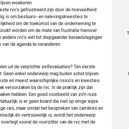
lijven woekeren.
ste rvc’s gefrustreerd zijn door de hoeveelheid
odig is om bestuurs- en nalevingskwesties te
lijkheid om de toekomst van de onderneming te
ruikt worden om de mate van frustratie hierover
e andere rvc’s wél tot diepgaander beraadslagingen
e van de agenda te veranderen.
en uit de verplichte zelfevaluaties? Ten eerste
t. Geen enkel onderwerp mag buiten schot blijven.
kste en meest waarschijnlijke risico’s en kwesties
 veroorzaken bij de rvc. In de praktijk zijn dat
maken hebben. Een goed voorbeeld van zo’n roze
Natuurlijk is er geen board die niet op enige wijze
dige ceo, maar omdat het bespreken van carrières en
eilijk én vertrouwelijk is, wordt het onderwerp
 overlegt vooral de voorzitter van de rvc met de