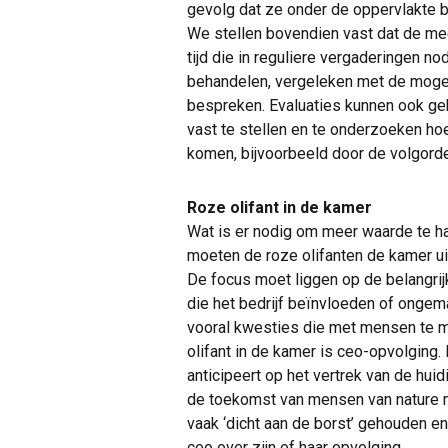
gevolg dat ze onder de oppervlakte b
We stellen bovendien vast dat de mee
tijd die in reguliere vergaderingen n
behandelen, vergeleken met de moge
bespreken. Evaluaties kunnen ook geb
vast te stellen en te onderzoeken ho
komen, bijvoorbeeld door de volgord
Roze olifant in de kamer
Wat is er nodig om meer waarde te hal
moeten de roze olifanten de kamer ui
De focus moet liggen op de belangrij
die het bedrijf beïnvloeden of ongemak
vooral kwesties die met mensen te 
olifant in de kamer is ceo-opvolging. 
anticipeert op het vertrek van de hui
de toekomst van mensen van nature mo
vaak ‘dicht aan de borst’ gehouden en
ceo over zijn of haar opvolging.