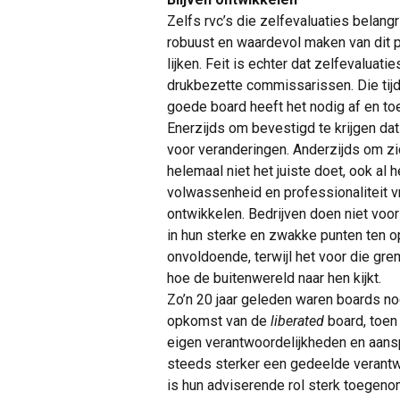
Zelfs rvc’s die zelfevaluaties belangr
robuust en waardevol maken van dit 
lijken. Feit is echter dat zelfevaluati
drukbezette commissarissen. Die tijd
goede board heeft het nodig af en to
Enerzijds om bevestigd te krijgen d
voor veranderingen. Anderzijds om zi
helemaal niet het juiste doet, ook al h
volwassenheid en professionaliteit vra
ontwikkelen. Bedrijven doen niet voor
in hun sterke en zwakke punten ten o
onvoldoende, terwijl het voor die gre
hoe de buitenwereld naar hen kijkt.
Zo’n 20 jaar geleden waren boards n
opkomst van de
liberated
board, toe
eigen verantwoordelijkheden en aanspr
steeds sterker een gedeelde verantwoo
is hun adviserende rol sterk toegen