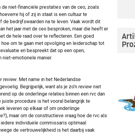
 de niet-financiële prestaties van de ceo, zoals
everre hij of zij in staat is een cultuur te
of de bedrijfswaarden na te leven. Vaak wordt dit
van het jaar met de ceo besproken, maar die heeft er
Art
 met de hele raad over te reflecteren. Een goed
Pro
 hoe om te gaan met opvolging en leiderschap tot
fevaluatie en bespreekt dat op een open,
n niet-emotionele manier.
r review
. Met name in het Nederlandse
 gevoelig. Begrijpelijk, want als je zo’n
review
niet
orend op de onderlinge relaties binnen een rvc dan
juiste procedure is het vooral belangrijk te
iek leveren op elkaar of om onderlinge
te?), maar om de constructieve vraag hoe de rvc als
 iedere individuele commissaris optimaal
nwege de vertrouwelijkheid is het daarbij vaak