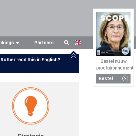
nkings
Partners
Rather read this in English?
Bestel nu uw
proefabonnement
Bestel