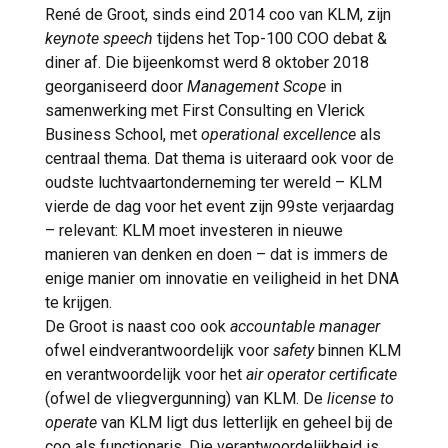
René de Groot, sinds eind 2014 coo van KLM, zijn
keynote speech
tijdens het Top-100 COO debat &
diner af. Die bijeenkomst werd 8 oktober 2018
georganiseerd door
Management Scope
in
samenwerking met First Consulting en Vlerick
Business School, met
operational excellence
als
centraal thema. Dat thema is uiteraard ook voor de
oudste luchtvaartonderneming ter wereld – KLM
vierde de dag voor het event zijn 99ste verjaardag
– relevant: KLM moet investeren in nieuwe
manieren van denken en doen – dat is immers de
enige manier om innovatie en veiligheid in het DNA
te krijgen.
De Groot is naast coo ook
accountable manager
ofwel eindverantwoordelijk voor
safety
binnen KLM
en verantwoordelijk voor het
air operator certificate
(ofwel de vliegvergunning) van KLM. De
license to
operate
van KLM ligt dus letterlijk en geheel bij de
coo als functionaris. Die verantwoordelijkheid is