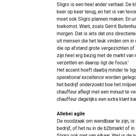
Sligro is een heel ander verhaal. De k
keer op keer terug, en het is van tev
moet ook Sligro plannen maken. En uit
toekomst. Want, zoals Gerrit Buitenh
morgen. Dat is iets dat ons directiet
uit mensen die het leuk vinden om in d
die op afstand grote vergezichten of
zijn heel erg bezig met de markt van 
verzetten en daarop ligt de focus.’
Het accent hoeft daarbij minder te li
operational excellence
worden gelegd. 
het bedrijf onderzoekt hoe het miljo
chauffeur aflegt met een minuut te ve
chauffeur dagelijks een extra klant k
Allebei agile
De noodzaak om wendbaar te zijn, i
bedrijf, of het nu in de b2bmarkt of i
Sligro ook niet van elkaar. Wel is de