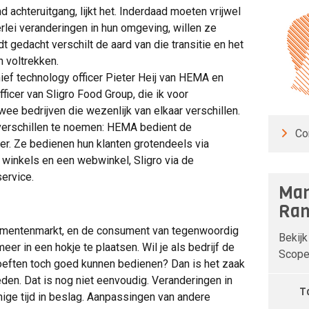
nd achteruitgang, lijkt het. Inderdaad moeten vrijwel
erlei veranderingen in hun omgeving, willen ze
 gedacht verschilt de aard van die transitie en het
 voltrekken.
chief technology officer Pieter Heij van HEMA en
fficer van Sligro Food Group, die ik voor
ee bedrijven die wezenlijk van elkaar verschillen.
verschillen te noemen: HEMA bedient de
Co
er. Ze bedienen hun klanten grotendeels via
 winkels en een webwinkel, Sligro via de
service.
Man
Ran
mentenmarkt, en de consument van tegenwoordig
Bekijk
meer in een hokje te plaatsen. Wil je als bedrijf de
Scope 
oeften toch goed kunnen bedienen? Dan is het zaak
ieden. Dat is nog niet eenvoudig. Veranderingen in
T
ige tijd in beslag. Aanpassingen van andere