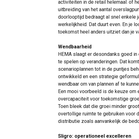
activiteiten in de retail helemaal: of
uitbreiding van het aantal overslagpu
doorlooptijd bedraagt al snel enkele 
werkelijkheid. Dat duurt even. En je lo
toekomst heel anders uitziet dan je 
Wendbaarheid
HEMA slaagt er desondanks goed in o
te spelen op veranderingen. Dat komt
scenarioplannen tot in de puntjes behe
ontwikkeld en een strategie geformule
wendbaar om van plannen af te kunnen 
Een mooi voorbeeld is de keuze om e
overcapaciteit voor toekomstige gro
Toen bleek dat die groei minder groo
overtollige ruimte te gebruiken voor
distributie zoals aanvankelijk de bed
Sligro: operationeel excelleren