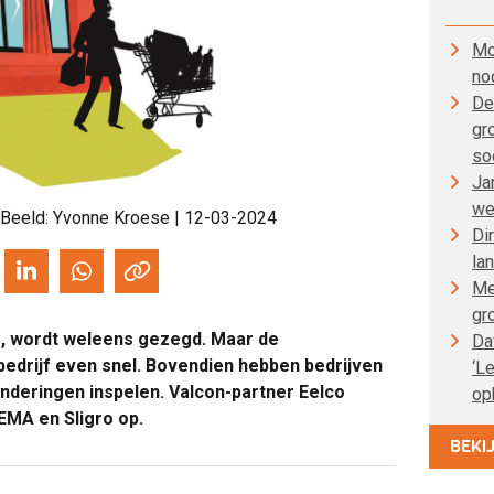
Mo
no
De
gr
so
Ja
we
 Beeld: Yvonne Kroese | 12-03-2024
Di
la
Me
gr
e, wordt weleens gezegd. Maar de
Da
bedrijf even snel. Bovendien hebben bedrijven
‘L
nderingen inspelen. Valcon-partner Eelco
op
EMA en Sligro op.
BEKI