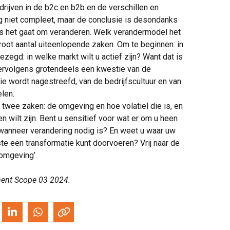
rijven in de b2c en b2b en de verschillen en
g niet compleet, maar de conclusie is desondanks
ls het gaat om veranderen. Welk verandermodel het
root aantal uiteenlopende zaken. Om te beginnen: in
ezegd: in welke markt wilt u actief zijn? Want dat is
 vervolgens grotendeels een kwestie van de
die wordt nagestreefd, van de bedrijfscultuur en van
len.
m twee zaken: de omgeving en hoe volatiel die is, en
n wilt zijn. Bent u sensitief voor wat er om u heen
 wanneer verandering nodig is? En weet u waar uw
te een transformatie kunt doorvoeren? Vrij naar de
omgeving’.
ment Scope 03 2024.