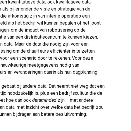
en kwantitatieve data, ook kwalitatieve data
 als pijler onder de visie en strategie van de
ie afkomstig zijn van interne operaties een
eeld als het bedrijf wil kunnen bepalen of het loont
igen, om de impact van robotisering op de
atie van een distributiecentrum te kunnen kiezen.
 data. Maar de data die nodig zijn voor een
ing om de chauffeurs efficiënter in te zetten,
n voor een scenario door te rekenen. Voor deze
al nauwkeurige meetgegevens nodig van
urs en veranderingen daarin als hun dagplanning
 gebaat bij andere data. Dat neemt niet weg dat een
jd noodzakelijk is, plus een bedrijfscultuur die de
moet hoe dan ook
dataminded
zijn – met andere
n data, met inzicht over welke data het bedrijf zou
nnen bijdragen aan betere besluitvorming.