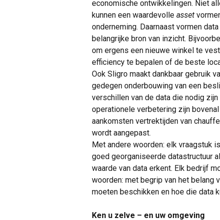
economische ontwikkelingen. Niet alle
kunnen een waardevolle
asset
vormen
onderneming. Daarnaast vormen data d
belangrijke bron van inzicht. Bijvoorb
om ergens een nieuwe winkel te vest
efficiency te bepalen of de beste loc
Ook Sligro maakt dankbaar gebruik van
gedegen onderbouwing van een besliss
verschillen van de data die nodig zij
operationele verbetering zijn boven
aankomsten vertrektijden van chauffe
wordt aangepast.
Met andere woorden: elk vraagstuk is
goed georganiseerde datastructuur alti
waarde van data erkent. Elk bedrijf 
woorden: met begrip van het belang va
moeten beschikken en hoe die data ku
Ken u zelve – en uw omgeving