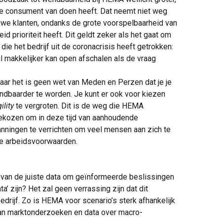
ele consument van doen heeft. Dat neemt niet weg
uwe klanten, ondanks de grote voorspelbaarheid van
 prioriteit heeft. Dit geldt zeker als het gaat om
die het bedrijf uit de coronacrisis heeft getrokken:
il makkelijker kan open afschalen als de vraag
 maar het is geen wet van Meden en Perzen dat je je
ndbaarder te worden. Je kunt er ook voor kiezen
ility
te vergroten. Dit is de weg die HEMA
gekozen om in deze tijd van aanhoudende
anningen te verrichten om veel mensen aan zich te
de arbeidsvoorwaarden.
van de juiste data om geïnformeerde beslissingen
a’ zijn? Het zal geen verrassing zijn dat dit
bedrijf. Zo is HEMA voor scenario’s sterk afhankelijk
van marktonderzoeken en data over macro-