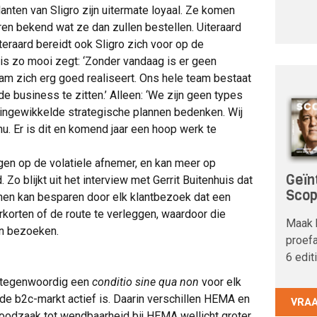
lanten van Sligro zijn uitermate loyaal. Ze komen
oren bekend wat ze dan zullen bestellen. Uiteraard
eraard bereidt ook Sligro zich voor op de
uis zo mooi zegt: ‘Zonder vandaag is er geen
eam zich erg goed realiseert. Ons hele team bestaat
e business te zitten.’ Alleen: ‘We zijn geen types
 ingewikkelde strategische plannen bedenken. Wij
nu. Er is dit en komend jaar een hoop werk te
ggen op de volatiele afnemer, en kan meer op
Geïn
Zo blijkt uit het interview met Gerrit Buitenhuis dat
Sco
enen kan besparen door elk klantbezoek dat een
rkorten of de route te verleggen, waardoor die
Maak 
an bezoeken.
proefa
6 edit
s tegenwoordig een
conditio sine qua non
voor elk
n de b2c-markt actief is. Daarin verschillen HEMA en
VRA
 noodzaak tot wendbaarheid bij HEMA wellicht groter,