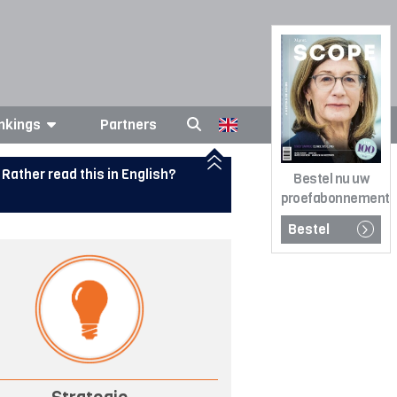
nkings
Partners
Rather read this in English?
Bestel nu uw
proefabonnement
Bestel