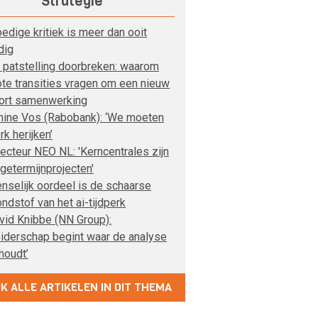
Strategie
edige kritiek is meer dan ooit
dig
 patstelling doorbreken: waarom
ote transities vragen om een nieuw
ort samenwerking
nine Vos (Rabobank): ‘We moeten
rk herijken’
recteur NEO NL: 'Kerncentrales zijn
ngetermijnprojecten'
nselijk oordeel is de schaarse
ondstof van het ai-tijdperk
vid Knibbe (NN Group):
eiderschap begint waar de analyse
houdt’
JK ALLE ARTIKELEN IN DIT THEMA