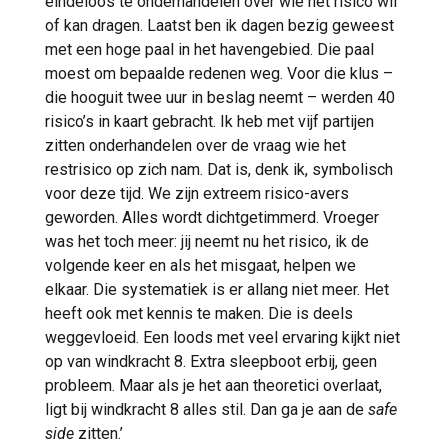
eindeloos te onderhandelen over wie het risico wil
of kan dragen. Laatst ben ik dagen bezig geweest
met een hoge paal in het havengebied. Die paal
moest om bepaalde redenen weg. Voor die klus –
die hooguit twee uur in beslag neemt – werden 40
risico’s in kaart gebracht. Ik heb met vijf partijen
zitten onderhandelen over de vraag wie het
restrisico op zich nam. Dat is, denk ik, symbolisch
voor deze tijd. We zijn extreem risico-avers
geworden. Alles wordt dichtgetimmerd. Vroeger
was het toch meer: jij neemt nu het risico, ik de
volgende keer en als het misgaat, helpen we
elkaar. Die systematiek is er allang niet meer. Het
heeft ook met kennis te maken. Die is deels
weggevloeid. Een loods met veel ervaring kijkt niet
op van windkracht 8. Extra sleepboot erbij, geen
probleem. Maar als je het aan theoretici overlaat,
ligt bij windkracht 8 alles stil. Dan ga je aan de
safe
side
zitten.’