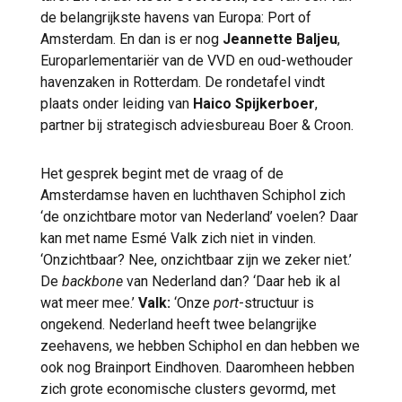
de belangrijkste havens van Europa: Port of
Amsterdam. En dan is er nog
Jeannette Baljeu
,
Europarlementariër van de VVD en oud-wethouder
havenzaken in Rotterdam. De rondetafel vindt
plaats onder leiding van
Haico Spijkerboer
,
partner bij strategisch adviesbureau Boer & Croon.
Het gesprek begint met de vraag of de
Amsterdamse haven en luchthaven Schiphol zich
‘de onzichtbare motor van Nederland’ voelen? Daar
kan met name Esmé Valk zich niet in vinden.
‘Onzichtbaar? Nee, onzichtbaar zijn we zeker niet.’
De
backbone
van Nederland dan? ‘Daar heb ik al
wat meer mee.’
Valk:
‘Onze
port
-structuur is
ongekend. Nederland heeft twee belangrijke
zeehavens, we hebben Schiphol en dan hebben we
ook nog Brainport Eindhoven. Daaromheen hebben
zich grote economische clusters gevormd, met