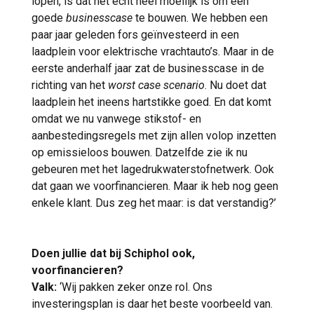
lopen, is dat het echt heel moeilijk is om een
goede
businesscase
te bouwen. We hebben een
paar jaar geleden fors geïnvesteerd in een
laadplein voor elektrische vrachtauto’s. Maar in de
eerste anderhalf jaar zat de businesscase in de
richting van het
worst case scenario
. Nu doet dat
laadplein het ineens hartstikke goed. En dat komt
omdat we nu vanwege stikstof- en
aanbestedingsregels met zijn allen volop inzetten
op emissieloos bouwen. Datzelfde zie ik nu
gebeuren met het lagedrukwaterstofnetwerk. Ook
dat gaan we voorfinancieren. Maar ik heb nog geen
enkele klant. Dus zeg het maar: is dat verstandig?’
Doen jullie dat bij Schiphol ook,
voorfinancieren?
Valk:
‘Wij pakken zeker onze rol. Ons
investeringsplan is daar het beste voorbeeld van.