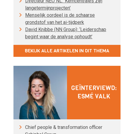
Directeur NEO NL: 'Kerncentrales zijn
langetermijnprojecten'
Menselijk oordeel is de schaarse
grondstof van het ai-tijdperk
David Knibbe (NN Group): ‘Leiderschap
begint waar de analyse ophoudt’
BEKIJK ALLE ARTIKELEN IN DIT THEMA
GEÏNTERVIEWD:
ESMÉ VALK
Chief people & transformation officer