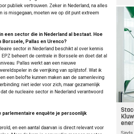
oor publiek vertrouwen. Zeker in Nederland, na alles
en is misgegaan, moeten we op dit punt extreem
n een sector die in Nederland al bestaat. Hoe
in Borssele, Pallas en Urenco?
cleaire sector in Nederland beschikt al over kennis
. EPZ beheert de centrale in Borssele en doet dat al
sniveau. Pallas werkt aan een nieuwe
reldspeler in de verrijking van splijtstof. Wat ik
samen een belofte kunnen maken aan de samenleving
rbinding: niet ieder voor zich, maar gezamenlijk
 dat de nucleaire sector in Nederland verantwoord
Stac
 parlementaire enquête je persoonlijk
Kluw
ener
gerold, en een aantal daarvan is direct relevant voor
Sinds 