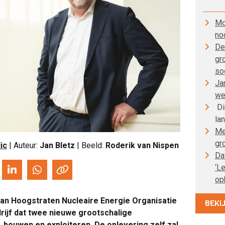
Mo
no
De
gr
so
Ja
we
Di
la
Me
gr
lic
| Auteur:
Jan Bletz
| Beeld:
Roderik van Nispen
Da
‘L
op
 van Hoogstraten Nucleaire Energie Organisatie
BEKI
rijf dat twee nieuwe grootschalige
bouwen en exploiteren. De oplevering zelf zal