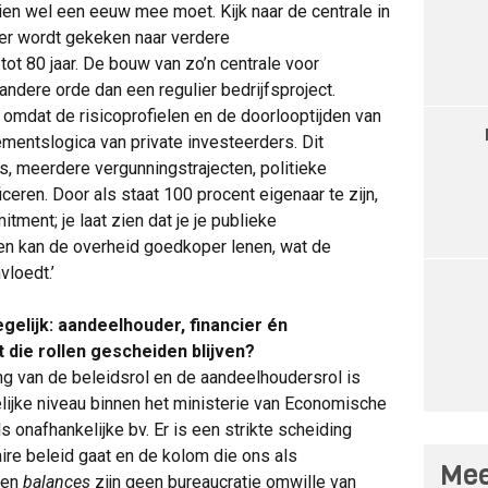
n wel een eeuw mee moet. Kijk naar de centrale in
n er wordt gekeken naar verdere
ot 80 jaar. De bouw van zo’n centrale voor
ndere orde dan een regulier bedrijfsproject.
 omdat de risicoprofielen en de doorlooptijden van
dementslogica van private investeerders. Dit
, meerdere vergunningstrajecten, politieke
ceren. Door als staat 100 procent eigenaar te zijn,
tment; je laat zien dat je je publieke
en kan de overheid goedkoper lenen, wat de
vloedt.’
gelijk: aandeelhouder, financier én
 die rollen gescheiden blijven?
ing van de beleidsrol en de aandeelhoudersrol is
ijke niveau binnen het ministerie van Economische
 onafhankelijke bv. Er is een strikte scheiding
aire beleid gaat en de kolom die ons als
Mee
en
balances
zijn geen bureaucratie omwille van