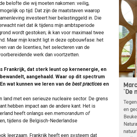
r de belofte die wij moeten nakomen: veilig,
mogelijk op tijd. Dat zijn de maatstaven waarop
enleving investeert hier belastinggeld in. Die
erwacht niet dat ik tijdens mijn ambtsperiode
rond wordt gestoken; ik kan voor maximaal twee
d. Maar mijn kracht ligt in deze opbouwfase: het
en van de licenties, het selecteren van de
voorbereidende werk dan voortzetten.
s Frankrijk, dat sterk leunt op kernenergie, en
 bewandelt, aangehaald. Waar op dit spectrum
Marc
 En wat kunnen we leren van de
best practices
en
‘De n
en land met een serieuze nucleaire sector. De grens
Tegen
 kant hebben impact aan de andere kant. Het is
en geo
erland heeft onlangs een
memorandum of
Beuke
en, tijdens de Belgisch-Nederlandse
Natura
natuur
 ook leerzaam. Frankrijk heeft een systeem dat