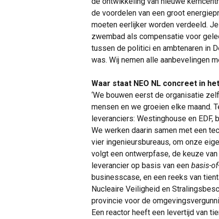
de ontwikkeling van nieuwe kerncent
de voordelen van een groot energiepro
moeten eerlijker worden verdeeld. Je
zwembad als compensatie voor gelede
tussen de politici en ambtenaren in 
was. Wij nemen alle aanbevelingen me
Waar staat NEO NL concreet in het
‘We bouwen eerst de organisatie zelf 
mensen en we groeien elke maand. Te
leveranciers: Westinghouse en EDF, 
We werken daarin samen met een tech
vier ingenieursbureaus, om onze eige
volgt een ontwerpfase, de keuze van e
leverancier op basis van een
basis-of
businesscase, en een reeks van tienta
Nucleaire Veiligheid en Stralingsbesc
provincie voor de omgevingsvergunnin
Een reactor heeft een levertijd van ti