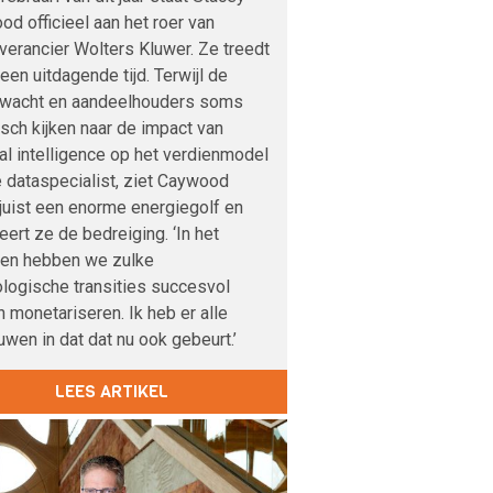
d officieel aan het roer van
verancier Wolters Kluwer. Ze treedt
 een uitdagende tijd. Terwijl de
nwacht en aandeelhouders soms
sch kijken naar de impact van
cial intelligence op het verdienmodel
 dataspecialist, ziet Caywood
 juist een enorme energiegolf en
veert ze de bedreiging. ‘In het
den hebben we zulke
logische transities succesvol
 monetariseren. Ik heb er alle
uwen in dat dat nu ook gebeurt.’
LEES ARTIKEL