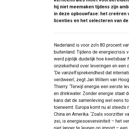
hij niet meemaken tijdens zijn ambt
in deze opbouwfase: het creëren 
licenties en het selecteren van de
Nederland is voor zo’n 80 procent van
buitenland. Tijdens de energiecrisis 
werd pijnlijk duidelijk hoe kwetsbaar 
onzekerheid over leveringen en een d
‘De vanzelfsprekendheid dat internat
verdween’, zegt Jan Willem van Hoogst
Thierry. ‘Terwijl energie een eerste l
en drinkwater. Zonder energie staat de
kans dat de samenleving wel eens to
toeneemt. Europa komt nu al steeds m
China en Amerika. ‘Zoals voorzitter 
zei, is energiesoevereiniteit – het 
niet langer te leunen op import – ee