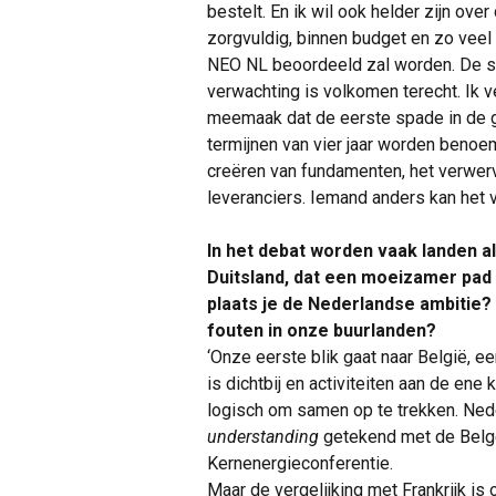
bestelt. En ik wil ook helder zijn ove
zorgvuldig, binnen budget en zo veel 
NEO NL beoordeeld zal worden. De sam
verwachting is volkomen terecht. Ik v
meemaak dat de eerste spade in de g
termijnen van vier jaar worden benoem
creëren van fundamenten, het verwerv
leveranciers. Iemand anders kan het 
In het debat worden vaak landen al
Duitsland, dat een moeizamer pad
plaats je de Nederlandse ambitie?
fouten in onze buurlanden?
‘Onze eerste blik gaat naar België, e
is dichtbij en activiteiten aan de ene
logisch om samen op te trekken. Ned
understanding
getekend met de Belg
Kernenergieconferentie.
Maar de vergelijking met Frankrijk is