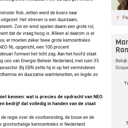
minister Rob Jetten werd de koers naar
Pa
 uitgezet. Het streven is een duurzaam,
teem. Zon en wind spelen daarin een grote rol,
ment dat de vraag hoog is. Alleen al daarom is er
Man
ix; er moeten zeker twee grote kerncentrales
NEO NL opgericht, een 100 procent
Ran
ruari formeel het licht zag. Aan het hoofd staat
Bekijk
ig ceo van Energie Beheer Nederland, met ruim 35
Scope 
giesector. Bij EBN zette hij in op het verminderen
geothermie en duurzame warmtenetten, en legde zo
T
niet kennen: wat is precies de opdracht van NEO
 bedrijf dat volledig in handen van de staat
n de regie over de voorbereiding, de bouw en de
e grootschalige kerncentrales in Nederland.