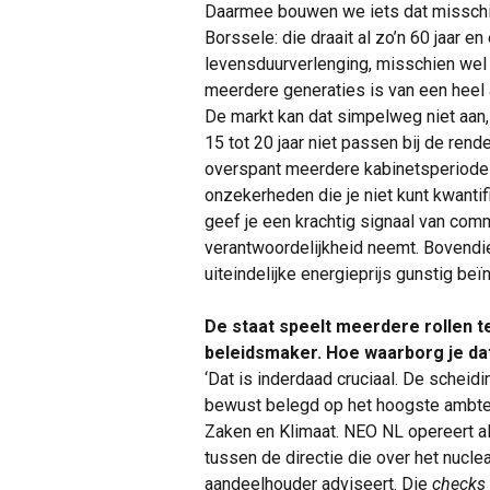
Daarmee bouwen we iets dat misschie
Borssele: die draait al zo’n 60 jaar e
levensduurverlenging, misschien wel t
meerdere generaties is van een heel a
De markt kan dat simpelweg niet aan,
15 tot 20 jaar niet passen bij de ren
overspant meerdere kabinetsperiodes
onzekerheden die je niet kunt kwantifi
geef je een krachtig signaal van commi
verantwoordelijkheid neemt. Bovendi
uiteindelijke energieprijs gunstig beïn
De staat speelt meerdere rollen te
beleidsmaker. Hoe waarborg je dat
‘Dat is inderdaad cruciaal. De scheid
bewust belegd op het hoogste ambtel
Zaken en Klimaat. NEO NL opereert als
tussen de directie die over het nucle
aandeelhouder adviseert. Die
checks