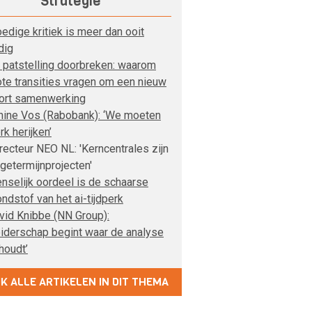
Strategie
edige kritiek is meer dan ooit
dig
 patstelling doorbreken: waarom
ote transities vragen om een nieuw
ort samenwerking
nine Vos (Rabobank): ‘We moeten
rk herijken’
recteur NEO NL: 'Kerncentrales zijn
ngetermijnprojecten'
nselijk oordeel is de schaarse
ondstof van het ai-tijdperk
vid Knibbe (NN Group):
eiderschap begint waar de analyse
houdt’
JK ALLE ARTIKELEN IN DIT THEMA