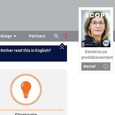
nkings
Partners
Rather read this in English?
Bestel nu uw
proefabonnement
Bestel