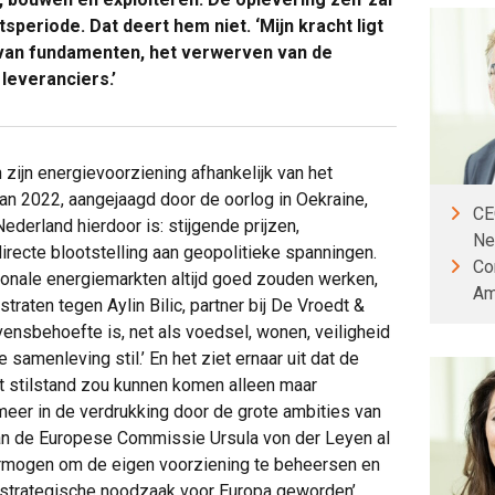
speriode. Dat deert hem niet. ‘Mijn kracht ligt
van fundamenten, het verwerven van de
 leveranciers.’
 zijn energievoorziening afhankelijk van het
van 2022, aangejaagd door de oorlog in Oekraine,
CE
Nederland hierdoor is: stijgende prijzen,
Ne
irecte blootstelling aan geopolitieke spanningen.
Co
ionale energiemarkten altijd goed zouden werken,
Am
raten tegen Aylin Bilic, partner bij De Vroedt &
evensbehoefte is, net als voedsel, wonen, veiligheid
 samenleving stil.’ En het ziet ernaar uit dat de
t stilstand zou kunnen komen alleen maar
eer in de verdrukking door de grote ambities van
van de Europese Commissie Ursula von der Leyen al
vermogen om de eigen voorziening te beheersen en
n strategische noodzaak voor Europa geworden’,