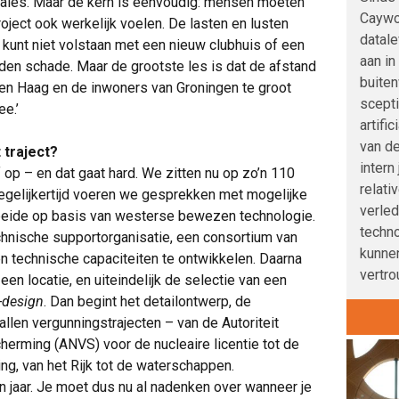
rales. Maar de kern is eenvoudig: mensen moeten
Caywoo
ject ook werkelijk voelen. De lasten en lusten
datale
 kunt niet volstaan met een nieuw clubhuis of een
aan in
n schade. Maar de grootste les is dat de afstand
buite
Den Haag en de inwoners van Groningen te groot
scepti
e.’
artifi
van de
 traject?
intern
op – en dat gaat hard. We zitten nu op zo’n 110
relati
gelijkertijd voeren we gesprekken met mogelijke
verle
beide op basis van westerse bewezen technologie.
techno
nische supportorganisatie, een consortium van
kunnen
n technische capaciteiten te ontwikkelen. Daarna
vertro
en locatie, en uiteindelijk de selectie van een
-design
. Dan begint het detailontwerp, de
llen vergunningstrajecten – van de Autoriteit
herming (ANVS) voor de nucleaire licentie tot de
g, van het Rijk tot de waterschappen.
en jaar. Je moet dus nu al nadenken over wanneer je