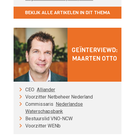
BEKIJK ALLE ARTIKELEN IN DIT THEMA
GEÏNTERVIEWD:
MAARTEN OTTO
CEO
Alliander
Voorzitter Netbeheer Nederland
Commissaris
Nederlandse
Waterschapsbank
Bestuurslid VNO-NCW
Voorzitter WENb