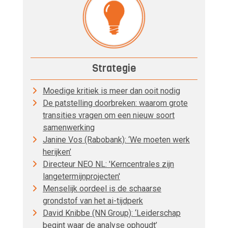
Strategie
Moedige kritiek is meer dan ooit nodig
De patstelling doorbreken: waarom grote
transities vragen om een nieuw soort
samenwerking
Janine Vos (Rabobank): ‘We moeten werk
herijken’
Directeur NEO NL: 'Kerncentrales zijn
langetermijnprojecten'
Menselijk oordeel is de schaarse
grondstof van het ai-tijdperk
David Knibbe (NN Group): ‘Leiderschap
begint waar de analyse ophoudt’