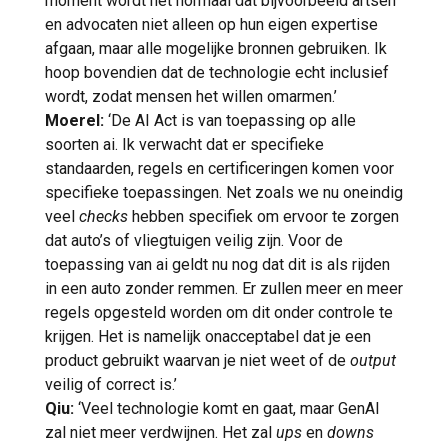
moment wordt het normaal dat bijvoorbeeld artsen
en advocaten niet alleen op hun eigen expertise
afgaan, maar alle mogelijke bronnen gebruiken. Ik
hoop bovendien dat de technologie echt inclusief
wordt, zodat mensen het willen omarmen.’
Moerel:
‘De AI Act is van toepassing op alle
soorten ai. Ik verwacht dat er specifieke
standaarden, regels en certificeringen komen voor
specifieke toepassingen. Net zoals we nu oneindig
veel
checks
hebben specifiek om ervoor te zorgen
dat auto’s of vliegtuigen veilig zijn. Voor de
toepassing van ai geldt nu nog dat dit is als rijden
in een auto zonder remmen. Er zullen meer en meer
regels opgesteld worden om dit onder controle te
krijgen. Het is namelijk onacceptabel dat je een
product gebruikt waarvan je niet weet of de
output
veilig of correct is.’
Qiu:
‘Veel technologie komt en gaat, maar GenAI
zal niet meer verdwijnen. Het zal
ups
en
downs