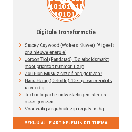
Digitale transformatie
Stacey Caywood (Wolters Kluwer): ‘Ai geeft
ons nieuwe energie’
Jeroen Tiel (Randstad): ‘De arbeidsmarkt
moet prioriteit nummer 1 zijn’
Zou Elon Musk zichzelf nog geloven?
Hans Honig (Deloitte): ‘De tijd van ai-pilots
is voorbij’
Technologische ontwikkelingen: steeds
meer grenzen
Voor veilig ai-gebruik zijn regels nodig
BEKIJK ALLE ARTIKELEN IN DIT THEMA