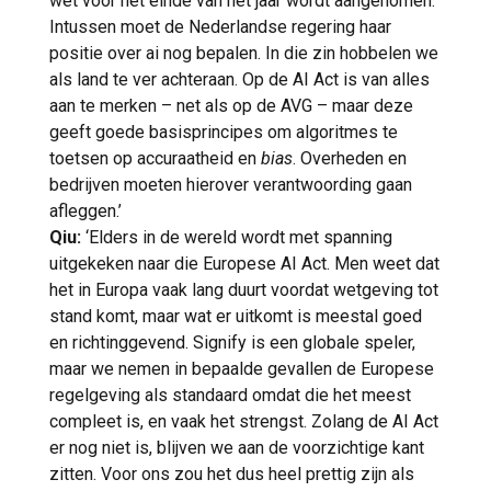
wet voor het einde van het jaar wordt aangenomen.
Intussen moet de Nederlandse regering haar
positie over ai nog bepalen. In die zin hobbelen we
als land te ver achteraan. Op de AI Act is van alles
aan te merken – net als op de AVG – maar deze
geeft goede basisprincipes om algoritmes te
toetsen op accuraatheid en
bias
. Overheden en
bedrijven moeten hierover verantwoording gaan
afleggen.’
Qiu:
‘Elders in de wereld wordt met spanning
uitgekeken naar die Europese AI Act. Men weet dat
het in Europa vaak lang duurt voordat wetgeving tot
stand komt, maar wat er uitkomt is meestal goed
en richtinggevend. Signify is een globale speler,
maar we nemen in bepaalde gevallen de Europese
regelgeving als standaard omdat die het meest
compleet is, en vaak het strengst. Zolang de AI Act
er nog niet is, blijven we aan de voorzichtige kant
zitten. Voor ons zou het dus heel prettig zijn als