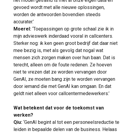
het model getraind is met al onze eigen data én
gevoed wordt met alle nieuwe oplossingen,
worden de antwoorden bovendien steeds
accurater.’
Moerel:
‘Toepassingen op grote schaal zie ik in
mijn advieswerk inderdaad vooral in callcenters.
Sterker nog: ik ken geen groot bedrijf dat daar niet
mee bezig is, met als gevolg dat nogal wat
mensen zich zorgen maken over hun baan. Dat is
terecht, alleen om de foute redenen. Ze hoeven
niet te vrezen dat ze worden vervangen door
GenAI, ze moeten bang zijn te worden vervangen
door iemand die met GenAI kan omgaan. En dat
geldt niet alleen voor callcentermedewerkers.’
Wat betekent dat voor de toekomst van
werken?
Qiu:
‘GenAI begint al tot een personeelsreductie te
leiden in bepaalde delen van de business. Helaas