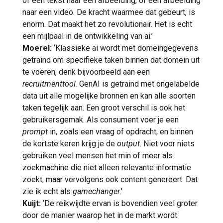
of een tekst naar een afbeelding, of een afbeelding
naar een video. De kracht waarmee dat gebeurt, is
enorm. Dat maakt het zo revolutionair. Het is echt
een mijlpaal in de ontwikkeling van ai.’
Moerel:
‘Klassieke ai wordt met domeingegevens
getraind om specifieke taken binnen dat domein uit
te voeren, denk bijvoorbeeld aan een
recruitmenttool
. GenAI is getraind met ongelabelde
data uit alle mogelijke bronnen en kan alle soorten
taken tegelijk aan. Een groot verschil is ook het
gebruikersgemak. Als consument voer je een
prompt
in, zoals een vraag of opdracht, en binnen
de kortste keren krijg je de
output
. Niet voor niets
gebruiken veel mensen het min of meer als
zoekmachine die niet alleen relevante informatie
zoekt, maar vervolgens ook content genereert. Dat
zie ik echt als
gamechanger
.’
Kuijt:
‘De reikwijdte ervan is bovendien veel groter
door de manier waarop het in de markt wordt