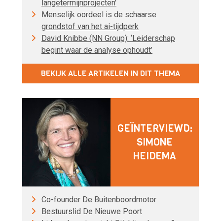
langetermijnprojecten'
Menselijk oordeel is de schaarse
grondstof van het ai-tijdperk
David Knibbe (NN Group): ‘Leiderschap
begint waar de analyse ophoudt’
BEKIJK ALLE ARTIKELEN IN DIT THEMA
GEÏNTERVIEWD:
SIMONE
HEIDEMA
Co-founder De Buitenboordmotor
Bestuurslid De Nieuwe Poort